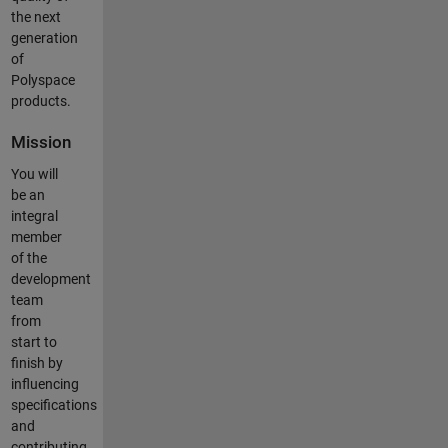
the next
generation
of
Polyspace
products.
Mission
You will
be an
integral
member
of the
development
team
from
start to
finish by
influencing
specifications
and
contributing