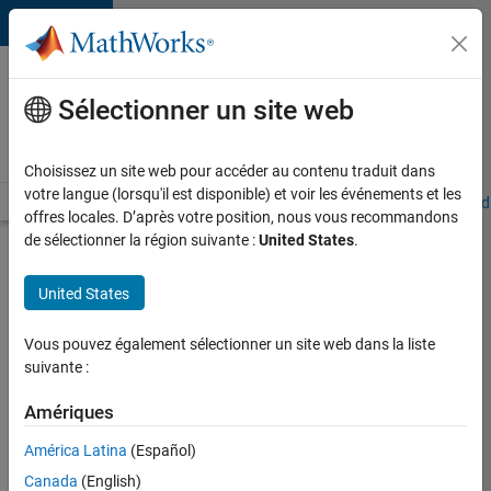
Passer au contenu
Votre
carrière
Sélectionner un site web
chez
MathWorks
Choisissez un site web pour accéder au contenu traduit dans
votre langue (lorsqu'il est disponible) et voir les événements et les
Accueil
Explorer nos opportunités
Adresses de nos bureaux
Étudi
offres locales. D’après votre position, nous vous recommandons
de sélectionner la région suivante :
United States
.
Chercher
d’autres
United States
offres
d'emplois
Vous pouvez également sélectionner un site web dans la liste
Senior
suivante :
Software
Amériques
Quality
América Latina
(Español)
Engineer
Canada
(English)