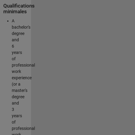
Qualifications
minimales
A
bachelor's
degree
and
6
years
of
professional
work
experience
(or a
master's
degree
and
3
years
of
professional
work