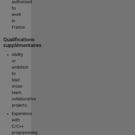
authorized
to
work
in
France.
Qualifications
supplémentaires
Ability
or
ambition
to
lead
cross-
team
collaborative
projects.
Experience
with
C/C++
programming