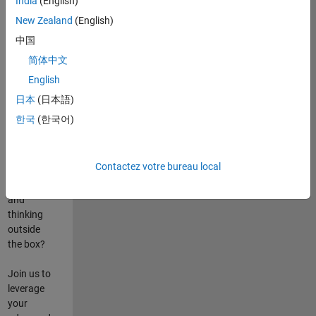
India
(English)
poste
New Zealand
(English)
Are you
中国
passionate
简体中文
about
English
state-of-
the-art
日本
(日本語)
technologies?
한국
(한국어)
Do you
enjoy
solving
Contactez votre bureau local
challenging
problems
and
thinking
outside
the box?
Join us to
leverage
your