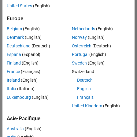
United States
(English)
Postuler
maintenant
Europe
Belgium
(English)
Netherlands
(English)
Denmark
(English)
Norway
(English)
Poste:
36935-
Deutschland
(Deutsch)
Österreich
(Deutsch)
GMAR
España
(Español)
Portugal
(English)
Équipe:
Finland
(English)
Sweden
(English)
Ingénierie
France
(Français)
Switzerland
de
la
Ireland
(English)
Deutsch
qualité
Italia
(Italiano)
English
Lieu:
Luxembourg
(English)
Français
FR-
United Kingdom
(English)
Meudon
Asie-Pacifique
Résumé
Australia
(English)
du