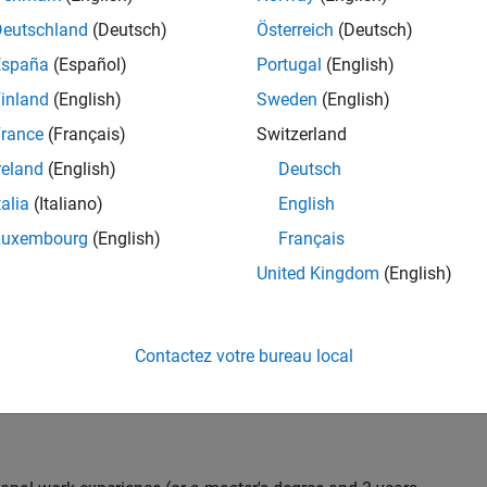
C++ development to design and develop new test
Deutschland
(Deutsch)
Österreich
(Deutsch)
 test suites, and conduct hands-on testing to improve
España
(Español)
Portugal
(English)
 products.
inland
(English)
Sweden
(English)
rance
(Français)
Switzerland
reland
(English)
Deutsch
nt team from start to finish by influencing
gn and testability thereby ensuring high quality
talia
(Italiano)
English
Luxembourg
(English)
Français
United Kingdom
(English)
 with developers throughout the design phase
Contactez votre bureau local
 and automation
iling) and effectiveness (Coverage, Code completeness)