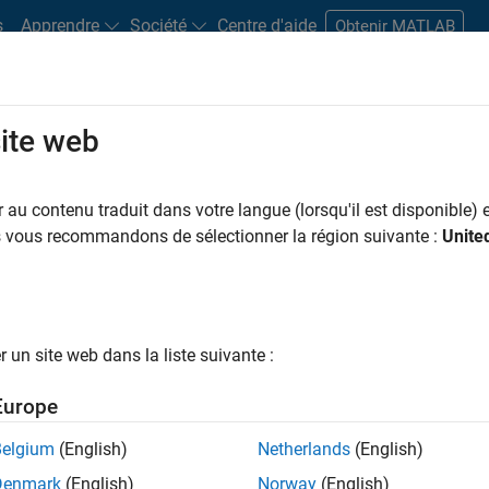
s
Apprendre
Société
Centre d'aide
Obtenir MATLAB
site web
s bureaux
Étudiants et carrières
Ressources
Compte candidat
au contenu traduit dans votre langue (lorsqu'il est disponible) e
us vous recommandons de sélectionner la région suivante :
Unite
ngineer
un site web dans la liste suivante :
Europe
nologies? Do you enjoy solving challenging problems
Belgium
(English)
Netherlands
(English)
Denmark
(English)
Norway
(English)