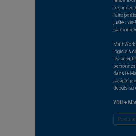
brillantes 
façonner d
faire part
juste : vis
communaut
MathWorks
logiciels d
les scient
personnes 
dans le Ma
société pr
depuis sa 
YOU + Mat
Postule