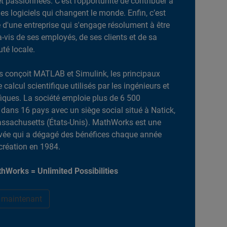
et passionnées. C’est l’opportunité de contribuer à
es logiciels qui changent le monde. Enfin, c’est
ie d'une entreprise qui s'engage résolument à être
-à-vis de ses employés, de ses clients et de sa
é locale.
 conçoit MATLAB et Simulink, les principaux
e calcul scientifique utilisés par les ingénieurs et
ifiques. La société emploie plus de 6 500
dans 16 pays avec un siège social situé à Natick,
ssachusetts (États-Unis). MathWorks est une
ivée qui a dégagé des bénéfices chaque année
création en 1984.
hWorks = Unlimited Possibilities
r maintenant