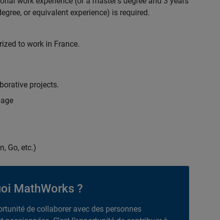
ional work experience (or a master's degree and 3 years
egree, or equivalent experience) is required.
rized to work in France.
borative projects.
uage
n, Go, etc.)
oi MathWorks ?
portunité de collaborer avec des personnes