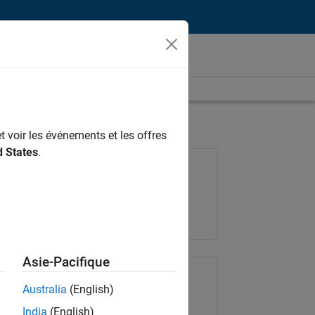
t voir les événements et les offres
d States
.
Poste: 36935-GMAR
Équipe:
Ingénierie de la qualité
Lieu:
FR-Meudon
Asie-Pacifique
Partager le poste
Australia
(English)
India
(English)