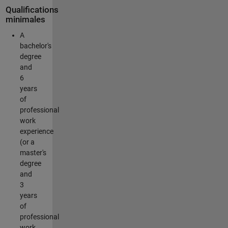
Qualifications
minimales
A
bachelor's
degree
and
6
years
of
professional
work
experience
(or a
master's
degree
and
3
years
of
professional
work