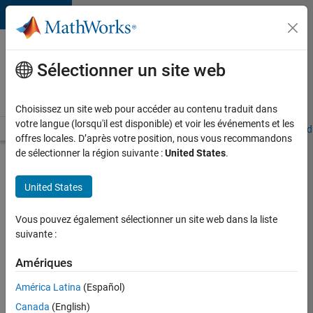
Passer au contenu
Votre
carrière
Sélectionner un site web
chez
MathWorks
Choisissez un site web pour accéder au contenu traduit dans
votre langue (lorsqu'il est disponible) et voir les événements et les
Accueil
Explorer nos opportunités
Adresses de nos bureaux
Étudi
offres locales. D’après votre position, nous vous recommandons
de sélectionner la région suivante :
United States
.
Chercher
d’autres
United States
offres
d'emplois
Vous pouvez également sélectionner un site web dans la liste
Senior
suivante :
Software
Amériques
Quality
América Latina
(Español)
Engineer
Canada
(English)