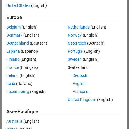
United States
(English)
Postuler
maintenant
Europe
Belgium
(English)
Netherlands
(English)
Denmark
(English)
Norway
(English)
Poste:
36935-
Deutschland
(Deutsch)
Österreich
(Deutsch)
GMAR
España
(Español)
Portugal
(English)
Équipe:
Finland
(English)
Sweden
(English)
Ingénierie
France
(Français)
Switzerland
de
la
Ireland
(English)
Deutsch
qualité
Italia
(Italiano)
English
Lieu:
Luxembourg
(English)
Français
FR-
United Kingdom
(English)
Meudon
Asie-Pacifique
Résumé
Australia
(English)
du