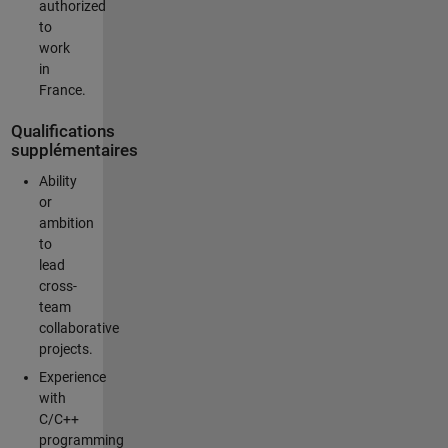
authorized
to
work
in
France.
Qualifications
supplémentaires
Ability
or
ambition
to
lead
cross-
team
collaborative
projects.
Experience
with
C/C++
programming