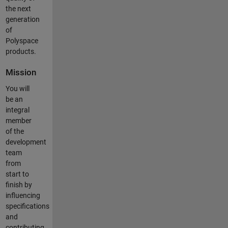
the next
generation
of
Polyspace
products.
Mission
You will
be an
integral
member
of the
development
team
from
start to
finish by
influencing
specifications
and
contributing