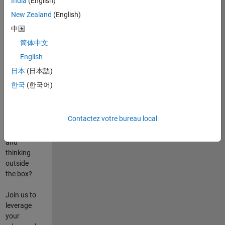
India
(English)
poste
New Zealand
(English)
Are you
中国
passionate
简体中文
about
English
state-of-
the-art
日本
(日本語)
technologies?
한국
(한국어)
Do you
enjoy
solving
Contactez votre bureau local
challenging
problems
and
thinking
outside
the box?
Join us to
leverage
your