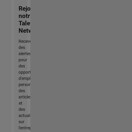
Rejoignez
notre
Talent
Network
Recevez
des
alertes
pour
des
opportunités
d'emploi
personnalisées,
des
articles
et
des
actualités
sur
l'entreprise.