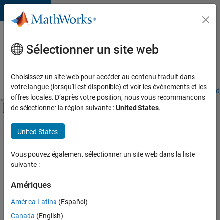
Passer au contenu
Votre
carrière
Sélectionner un site web
chez
MathWorks
Choisissez un site web pour accéder au contenu traduit dans
votre langue (lorsqu'il est disponible) et voir les événements et les
Accueil
Explorer nos opportunités
Adresses de nos bureaux
Étudi
offres locales. D’après votre position, nous vous recommandons
Activer/désactiver l'affichage du menu d
de sélectionner la région suivante :
United States
.
Contenu principal
FILTRER PAR
United States
Programme destiné aux nouvelles carrières (EDG)
+
7
Développement de produits
Vous pouvez également sélectionner un site web dans la liste
suivante :
Gestion des programmes
Ingénierie de la qualité
Amériques
Ingénierie des versions
América Latina
(Español)
Trier par
Ingénierie des processus logiciels
Canada
(English)