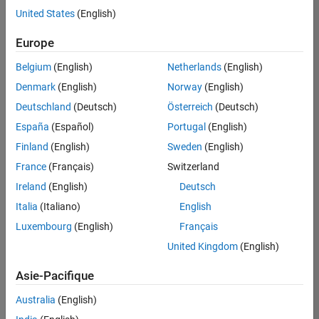
Rédaction technique
United States
(English)
Enregistrer
les offres
Applications et services web
d’emploi
sélectionnées
Europe
Belgium
(English)
Netherlands
(English)
Les
Denmark
(English)
Norway
(English)
descriptions
Deutschland
(Deutsch)
Österreich
(Deutsch)
de
España
(Español)
Portugal
(English)
poste
n’ont
Finland
(English)
Sweden
(English)
pas
France
(Français)
Switzerland
toutes
Ireland
(English)
Deutsch
été
traduites.
Italia
(Italiano)
English
Effectuez
Luxembourg
(English)
Français
une
United Kingdom
(English)
recherche
par
Asie-Pacifique
lieu
pour
Australia
(English)
trouver