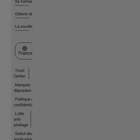
Se former
Obtenir de l'aide
La société
Sélectionner un site web
France
Trust
Center
Marques
déposées
Politique de
confidentialité
Lutte
anti-
piratage
Statut des
applications