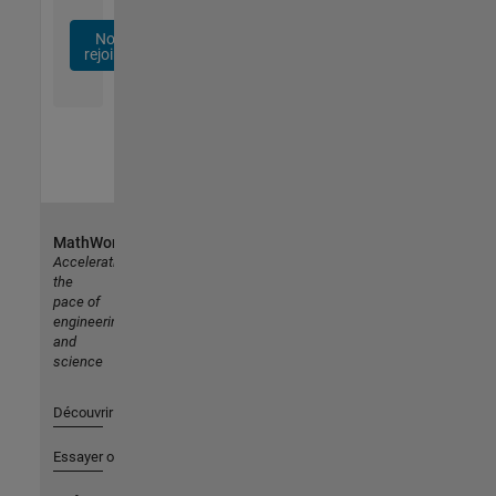
Nous
rejoindre
MathWorks
Accelerating
the
pace of
engineering
and
science
Découvrir les produits
Essayer ou acheter