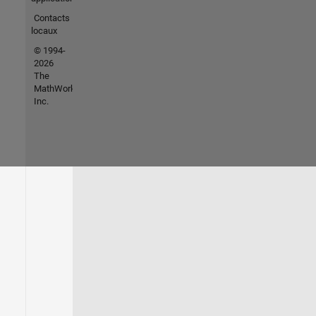
Contacts
locaux
© 1994-
2026
The
MathWorks,
Inc.