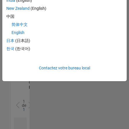
India
(English)
l’ensemble
New Zealand
(English)
des
opportunités
中国
de
简体中文
votre
English
région.
日本
(日本語)
한국
(한국어)
Senior Software Quality Engineer
Senior
Software
Quality
Engineer
Contactez votre bureau local
FR-Meudon
|
Ingénierie de la
qualité |
Expérimenté(e)
1
de
1