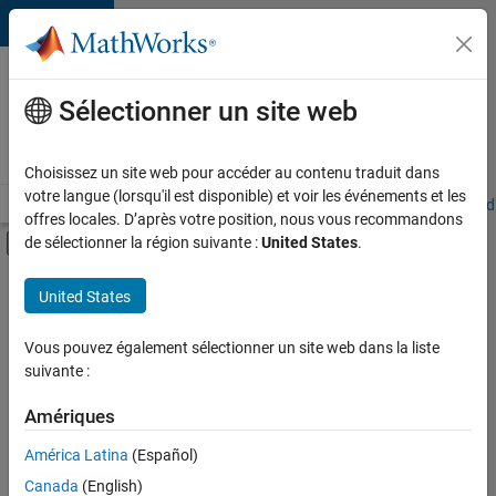
Passer au contenu
Votre
carrière
Sélectionner un site web
chez
MathWorks
Choisissez un site web pour accéder au contenu traduit dans
votre langue (lorsqu'il est disponible) et voir les événements et les
Accueil
Explorer nos opportunités
Adresses de nos bureaux
Étudi
offres locales. D’après votre position, nous vous recommandons
Activer/désactiver l'affichage du menu d
de sélectionner la région suivante :
United States
.
Contenu principal
FILTRER PAR
United States
Support avancé
+
4
Gestion des programmes
Vous pouvez également sélectionner un site web dans la liste
suivante :
Ingénierie de la qualité
Ingénierie des processus logiciels
Amériques
Applications et services web
América Latina
(Español)
Trier par
Canada
(English)