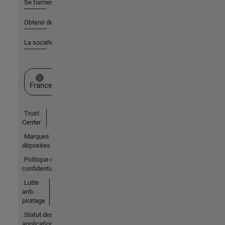
Se former
Obtenir de l'aide
La société
Sélectionner un site web
France
Trust
Center
Marques
déposées
Politique de
confidentialité
Lutte
anti-
piratage
Statut des
applications