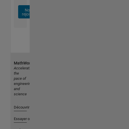
Nous
rejoindre
MathWorks
Accelerating
the
pace of
engineering
and
science
Découvrir les produits
Essayer ou acheter