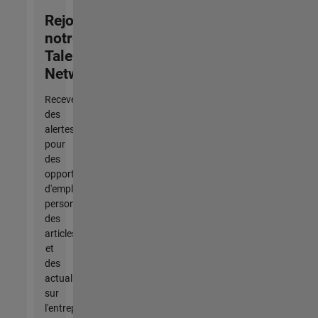
Rejoignez
notre
Talent
Network
Recevez
des
alertes
pour
des
opportunités
d'emploi
personnalisées,
des
articles
et
des
actualités
sur
l'entreprise.