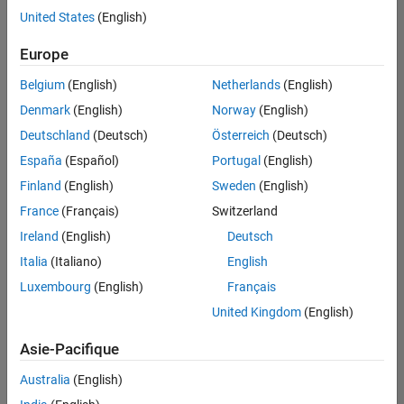
United States
(English)
Enregistrer
les offres
d’emploi
sélectionnées
Europe
Belgium
(English)
Netherlands
(English)
Les
Denmark
(English)
Norway
(English)
descriptions
Deutschland
(Deutsch)
Österreich
(Deutsch)
de
España
(Español)
Portugal
(English)
poste
n’ont
Finland
(English)
Sweden
(English)
pas
France
(Français)
Switzerland
toutes
Ireland
(English)
Deutsch
été
traduites.
Italia
(Italiano)
English
Effectuez
Luxembourg
(English)
Français
une
United Kingdom
(English)
recherche
par
Asie-Pacifique
lieu
pour
Australia
(English)
trouver