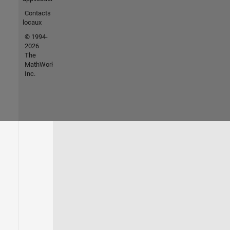
Contacts
locaux
© 1994-
2026
The
MathWorks,
Inc.