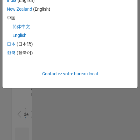
India
(English)
l’ensemble
New Zealand
(English)
des
opportunités
中国
de
简体中文
votre
English
région.
日本
(日本語)
한국
(한국어)
Senior Software Quality Engineer
Senior
Software
Quality
Engineer
Contactez votre bureau local
FR-Meudon
|
Ingénierie de la
qualité |
Expérimenté(e)
1
de
1