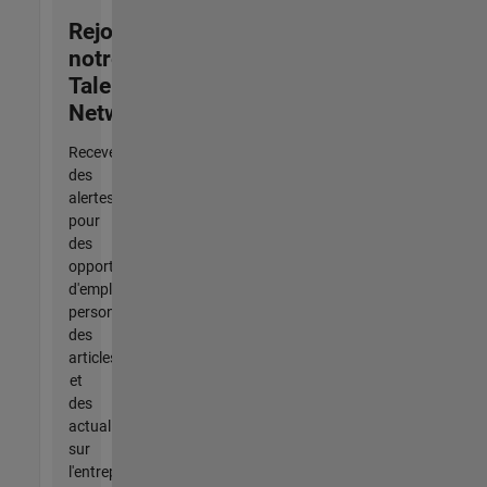
Rejoignez
notre
Talent
Network
Recevez
des
alertes
pour
des
opportunités
d'emploi
personnalisées,
des
articles
et
des
actualités
sur
l'entreprise.