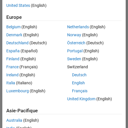
United States
(English)
Enregistrer
les offres
d’emploi
sélectionnées
Europe
Belgium
(English)
Netherlands
(English)
Les
Denmark
(English)
Norway
(English)
descriptions
Deutschland
(Deutsch)
Österreich
(Deutsch)
de
España
(Español)
Portugal
(English)
poste
n’ont
Finland
(English)
Sweden
(English)
pas
France
(Français)
Switzerland
toutes
Ireland
(English)
Deutsch
été
traduites.
Italia
(Italiano)
English
Effectuez
Luxembourg
(English)
Français
une
United Kingdom
(English)
recherche
par
Asie-Pacifique
lieu
pour
Australia
(English)
trouver