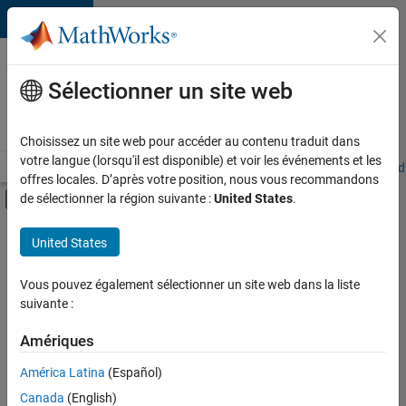
Passer au contenu
Votre
carrière
Sélectionner un site web
chez
MathWorks
Choisissez un site web pour accéder au contenu traduit dans
votre langue (lorsqu'il est disponible) et voir les événements et les
Accueil
Explorer nos opportunités
Adresses de nos bureaux
Étudi
offres locales. D’après votre position, nous vous recommandons
Activer/désactiver l'affichage du menu d
de sélectionner la région suivante :
United States
.
Contenu principal
FILTRER PAR
United States
Développement de produits
+
4
Ingénierie de la qualité
Vous pouvez également sélectionner un site web dans la liste
suivante :
Ingénierie des versions
Ingénierie des processus logiciels
Amériques
Applications et services web
América Latina
(Español)
Trier par
Canada
(English)