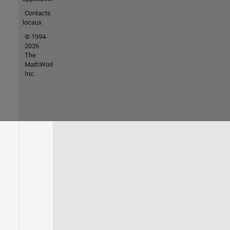
Contacts
locaux
© 1994-
2026
The
MathWorks,
Inc.