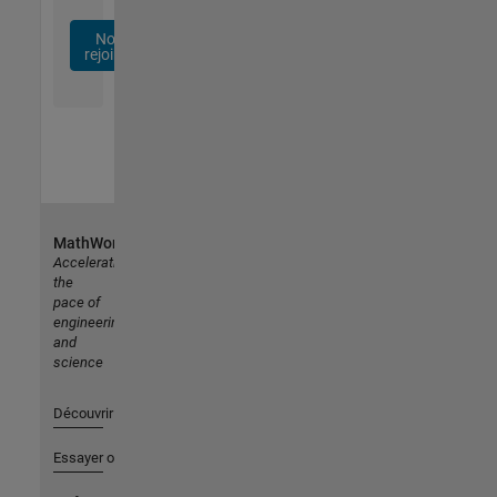
Nous
rejoindre
MathWorks
Accelerating
the
pace of
engineering
and
science
Découvrir les produits
Essayer ou acheter