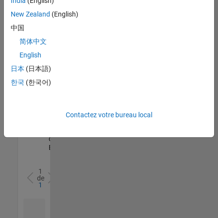
India
(English)
l’ensemble
New Zealand
(English)
des
opportunités
中国
de
简体中文
votre
English
région.
日本
(日本語)
한국
(한국어)
Senior Software Quality Engineer
Senior
Software
Quality
Engineer
Contactez votre bureau local
FR-Meudon
|
Ingénierie de la
qualité |
Expérimenté(e)
1
de
1