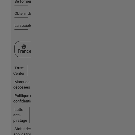
Se former
Obtenir de l'aide
La société
Sélectionner un site web
France
Trust
Center
Marques
déposées
Politique de
confidentialité
Lutte
anti-
piratage
Statut des
applications