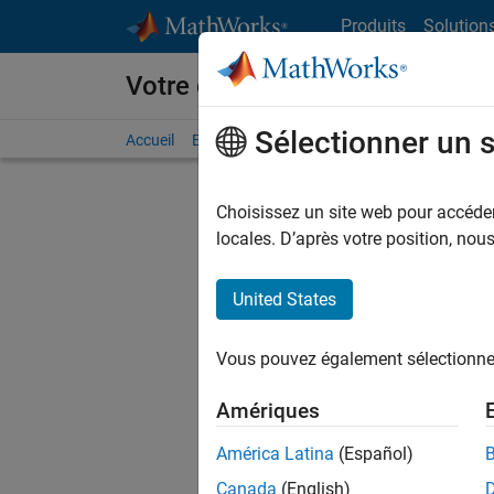
Passer au contenu
Produits
Solution
Votre carrière chez MathWorks
Sélectionner un 
Accueil
Explorer nos opportunités
Adresses de no
Choisissez un site web pour accéder 
FILTRER
locales. D’après votre position, no
United States
Trier p
Vous pouvez également sélectionner 
Enregistr
Amériques
América Latina
(Español)
Les desc
Canada
(English)