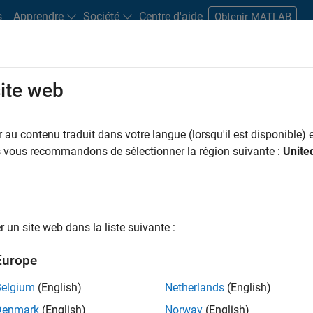
s
Apprendre
Société
Centre d'aide
Obtenir MATLAB
site web
s bureaux
Étudiants et carrières
Ressources
Compte candidat
au contenu traduit dans votre langue (lorsqu'il est disponible) e
 PAR
Gestion des programmes
Ingénierie de la qualité
Ingénierie des 
us vous recommandons de sélectionner la région suivante :
Unite
Ingénierie des processus logiciels
Applications et services web
ar
un site web dans la liste suivante :
er les offres d’emploi
sélectionnées
Europe
Belgium
(English)
Netherlands
(English)
riptions de poste n’ont pas toutes été traduites. Effectuez une
Denmark
(English)
Norway
(English)