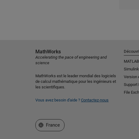
MathWorks
Découvri
Accelerating the pace of engineering and
MATLAB
science
Simulink
MathWorks est le leader mondial des logiciels
Version 
de calcul mathématique pour les ingénieurs et
Support
les scientifiques.
File Exc
Vous avez besoin d'aide ?
Contactez-nous
Sélectionner un site web
France