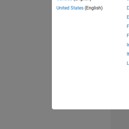
opportun
United States
(English)
Seni
F
F
I
I
1 d