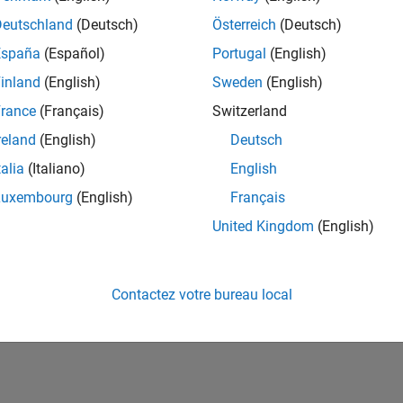
ités de votre région.
Deutschland
(Deutsch)
Österreich
(Deutsch)
España
(Español)
Portugal
(English)
or Software Quality Engineer
Senior Software Quality Engineer
inland
(English)
Sweden
(English)
FR-Meudon
| Ingénierie de la qualité | Expérimenté(e)
rance
(Français)
Switzerland
Leverage your C/C++ development skills to design and develop te
automated test suites, Hands-on testing for Polyspace.
reland
(English)
Deutsch
talia
(Italiano)
English
e
1
Luxembourg
(English)
Français
United Kingdom
(English)
Rejo
Recevez 
Contactez votre bureau local
personn