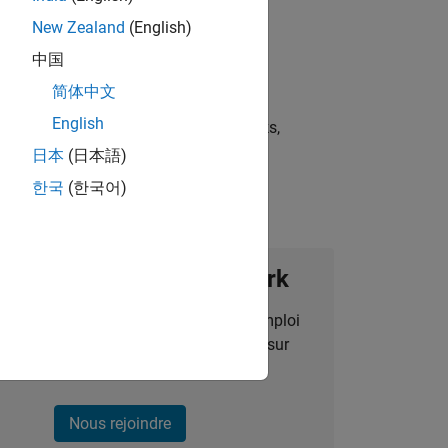
New Zealand
(English)
中国
简体中文
English
st strategies, scalable test frameworks,
日本
(日本語)
한국
(한국어)
ignez notre Talent Network
des alertes pour des opportunités d'emploi
alisées, des articles et des actualités sur
l'entreprise.
Nous rejoindre