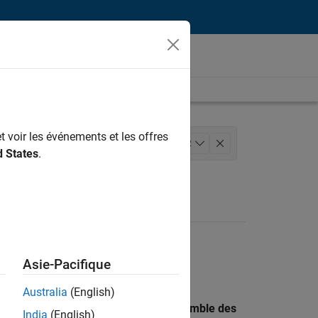
t voir les événements et les offres
versions
+
2
d States
.
Asie-Pacifique
Australia
(English)
 recherche par lieu pour trouver l’ensemble des
India
(English)