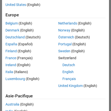
United States
(English)
Enregistrer
les offres
d’emploi
sélectionnées
Europe
Belgium
(English)
Netherlands
(English)
Les
Denmark
(English)
Norway
(English)
descriptions
Deutschland
(Deutsch)
Österreich
(Deutsch)
de
España
(Español)
Portugal
(English)
poste
n’ont
Finland
(English)
Sweden
(English)
pas
France
(Français)
Switzerland
toutes
Ireland
(English)
Deutsch
été
traduites.
Italia
(Italiano)
English
Effectuez
Luxembourg
(English)
Français
une
United Kingdom
(English)
recherche
par
Asie-Pacifique
lieu
pour
Australia
(English)
trouver