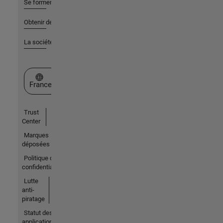
Se former
Obtenir de l'aide
La société
Sélectionner un site web
France
Trust
Center
Marques
déposées
Politique de
confidentialité
Lutte
anti-
piratage
Statut des
applications