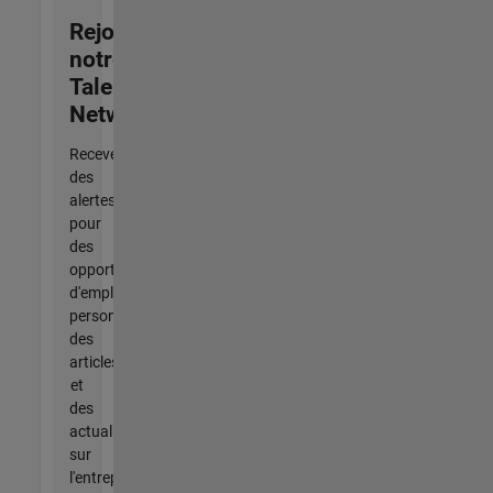
Rejoignez
notre
Talent
Network
Recevez
des
alertes
pour
des
opportunités
d'emploi
personnalisées,
des
articles
et
des
actualités
sur
l'entreprise.