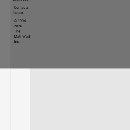
Contacts
locaux
© 1994-
2026
The
MathWorks,
Inc.