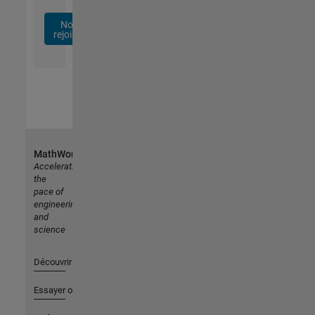
Nous
rejoindre
MathWorks
Accelerating
the
pace of
engineering
and
science
Découvrir les produits
Essayer ou acheter