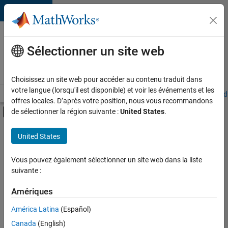
Passer au contenu
Votre
carrière
Sélectionner un site web
chez
MathWorks
Choisissez un site web pour accéder au contenu traduit dans
votre langue (lorsqu'il est disponible) et voir les événements et les
Accueil
Explorer nos opportunités
Adresses de nos bureaux
Étudi
offres locales. D’après votre position, nous vous recommandons
Activer/désactiver l'affichage du menu d
de sélectionner la région suivante :
United States
.
Contenu principal
FILTRER PAR
United States
Technologies de l’information
+
3
Gestion des programmes
Vous pouvez également sélectionner un site web dans la liste
suivante :
Ingénierie de la qualité
Rédaction technique
Amériques
América Latina
(Español)
Trier par
Canada
(English)