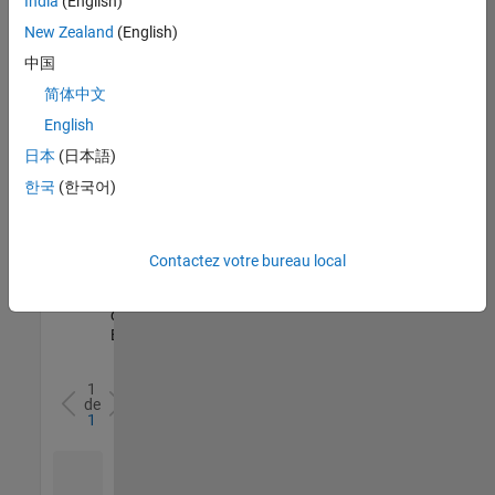
India
(English)
l’ensemble
New Zealand
(English)
des
opportunités
中国
de
简体中文
votre
English
région.
日本
(日本語)
한국
(한국어)
Senior Software Quality Engineer
Senior
Software
Quality
Engineer
Contactez votre bureau local
FR-Meudon
|
Ingénierie de la
qualité |
Expérimenté(e)
1
de
1