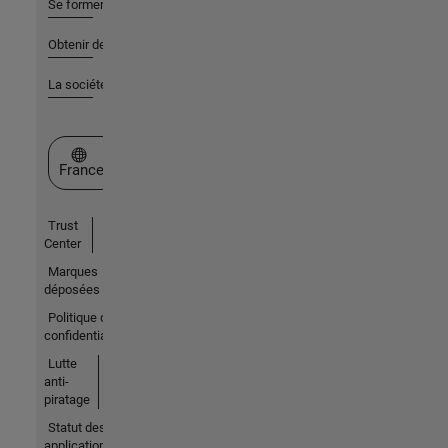
Se former
Obtenir de l'aide
La société
Sélectionner un site web
France
Trust
Center
Marques
déposées
Politique de
confidentialité
Lutte
anti-
piratage
Statut des
applications