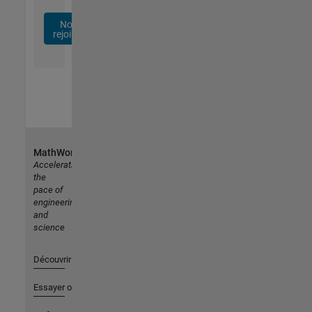
Nous
rejoindre
MathWorks
Accelerating
the
pace of
engineering
and
science
Découvrir les produits
Essayer ou acheter