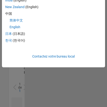
India
(English)
l’ensemble
New Zealand
(English)
des
opportunités
中国
de
简体中文
votre
English
région.
日本
(日本語)
한국
(한국어)
Senior Software Quality Engineer
Senior
Software
Quality
Engineer
Contactez votre bureau local
FR-Meudon
|
Ingénierie de la
qualité |
Expérimenté(e)
1
de
1