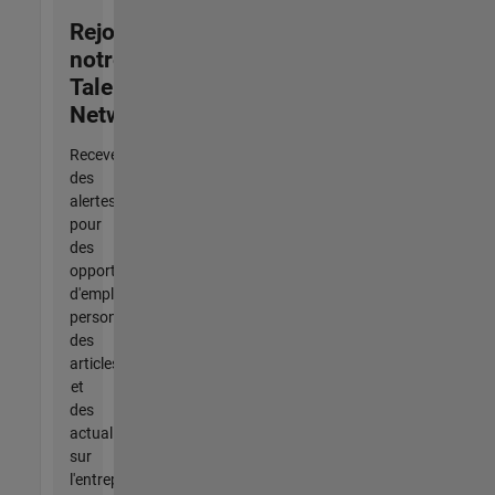
Rejoignez
notre
Talent
Network
Recevez
des
alertes
pour
des
opportunités
d'emploi
personnalisées,
des
articles
et
des
actualités
sur
l'entreprise.