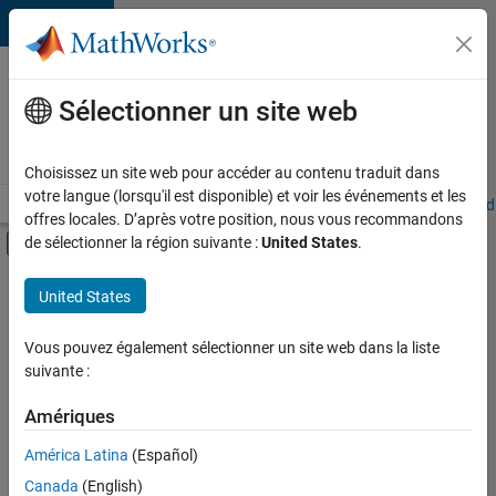
Passer au contenu
Votre
carrière
Sélectionner un site web
chez
MathWorks
Choisissez un site web pour accéder au contenu traduit dans
votre langue (lorsqu'il est disponible) et voir les événements et les
Accueil
Explorer nos opportunités
Adresses de nos bureaux
Étudi
offres locales. D’après votre position, nous vous recommandons
Activer/désactiver l'affichage du menu d
de sélectionner la région suivante :
United States
.
Contenu principal
FILTRER PAR
United States
Programme destiné aux nouvelles carrières (EDG)
+
4
Infrastructure et architecture
Vous pouvez également sélectionner un site web dans la liste
suivante :
Développement de produits
Ingénierie de la qualité
Amériques
Rédaction technique
América Latina
(Español)
Trier par
Canada
(English)