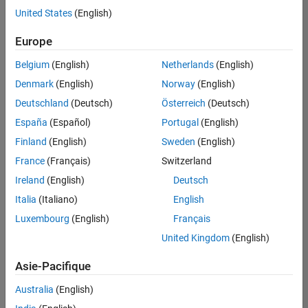
United States
(English)
Enregistrer
les offres
d’emploi
sélectionnées
Europe
Belgium
(English)
Netherlands
(English)
Les
Denmark
(English)
Norway
(English)
descriptions
Deutschland
(Deutsch)
Österreich
(Deutsch)
de
España
(Español)
Portugal
(English)
poste
n’ont
Finland
(English)
Sweden
(English)
pas
France
(Français)
Switzerland
toutes
Ireland
(English)
Deutsch
été
traduites.
Italia
(Italiano)
English
Effectuez
Luxembourg
(English)
Français
une
United Kingdom
(English)
recherche
par
Asie-Pacifique
lieu
pour
Australia
(English)
trouver