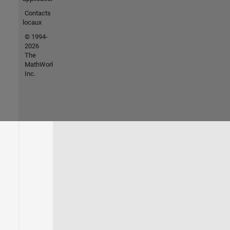
Contacts
locaux
© 1994-
2026
The
MathWorks,
Inc.