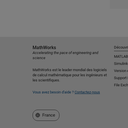
MathWorks
Découvri
Accelerating the pace of engineering and
MATLAB
science
Simulink
MathWorks est le leader mondial des logiciels
Version 
de calcul mathématique pour les ingénieurs et
Support
les scientifiques.
File Exc
Vous avez besoin d'aide ?
Contactez-nous
Sélectionner un site web
France