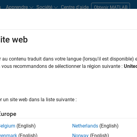
s
Apprendre
Société
Centre d'aide
Obtenir MATLAB
site web
s bureaux
Étudiants et carrières
Ressources
Compte candidat
au contenu traduit dans votre langue (lorsqu'il est disponible) e
 PAR
Programme destiné aux nouvelles carrières (EDG)
Globalisation
Technologies de l’
us vous recommandons de sélectionner la région suivante :
Unite
Infrastructure et architecture
Gestion des programmes
Ingénierie
ar
un site web dans la liste suivante :
er les offres d’emploi
sélectionnées
Europe
Belgium
(English)
Netherlands
(English)
riptions de poste n’ont pas toutes été traduites. Effectuez une
Denmark
(English)
Norway
(English)