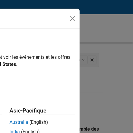
t voir les événements et les offres
information
+
3
d States
.
 de la qualité
Asie-Pacifique
Australia
(English)
 recherche par lieu pour trouver l’ensemble des
India
(English)