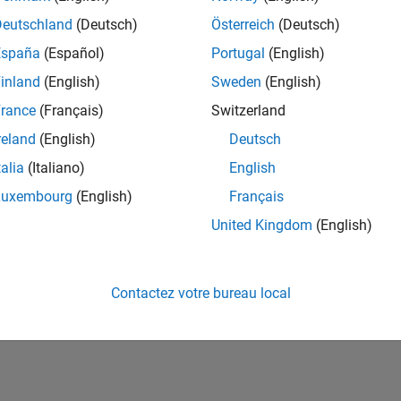
ités de votre région.
Deutschland
(Deutsch)
Österreich
(Deutsch)
España
(Español)
Portugal
(English)
or Software Quality Engineer
Senior Software Quality Engineer
inland
(English)
Sweden
(English)
FR-Meudon
| Ingénierie de la qualité | Expérimenté(e)
rance
(Français)
Switzerland
Leverage your C/C++ development skills to design and develop te
automated test suites, Hands-on testing for Polyspace.
reland
(English)
Deutsch
talia
(Italiano)
English
e
1
Luxembourg
(English)
Français
United Kingdom
(English)
Rejo
Recevez 
Contactez votre bureau local
personn