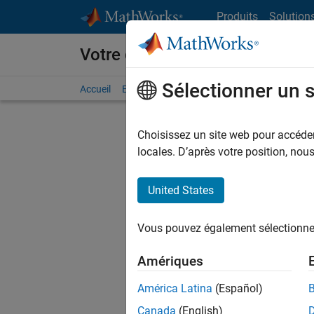
Passer au contenu
Produits
Solution
Votre carrière chez MathWorks
Sélectionner un 
Accueil
Explorer nos opportunités
Adresses de no
Choisissez un site web pour accéder 
FILTRER
locales. D’après votre position, no
United States
Trier p
Vous pouvez également sélectionner 
Enregistr
Amériques
América Latina
(Español)
Les desc
Canada
(English)