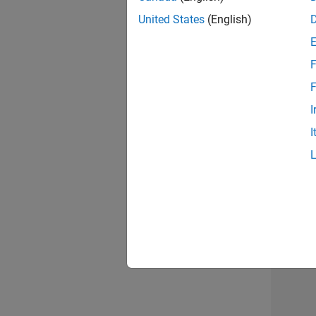
opportun
United States
(English)
Seni
F
F
I
I
1 d