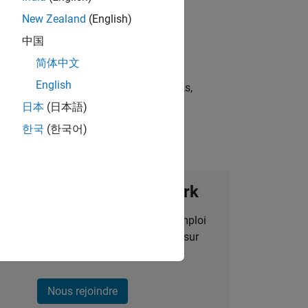
New Zealand
(English)
中国
简体中文
English
st strategies, scalable test frameworks,
日本
(日本語)
한국
(한국어)
ignez notre Talent Network
des alertes pour des opportunités d'emploi
alisées, des articles et des actualités sur
l'entreprise.
Nous rejoindre