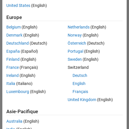
United States
(English)
Enregistrer
les offres
d’emploi
sélectionnées
Europe
Belgium
(English)
Netherlands
(English)
Les
Denmark
(English)
Norway
(English)
descriptions
Deutschland
(Deutsch)
Österreich
(Deutsch)
de
España
(Español)
Portugal
(English)
poste
n’ont
Finland
(English)
Sweden
(English)
pas
France
(Français)
Switzerland
toutes
Ireland
(English)
Deutsch
été
traduites.
Italia
(Italiano)
English
Effectuez
Luxembourg
(English)
Français
une
United Kingdom
(English)
recherche
par
Asie-Pacifique
lieu
pour
Australia
(English)
trouver