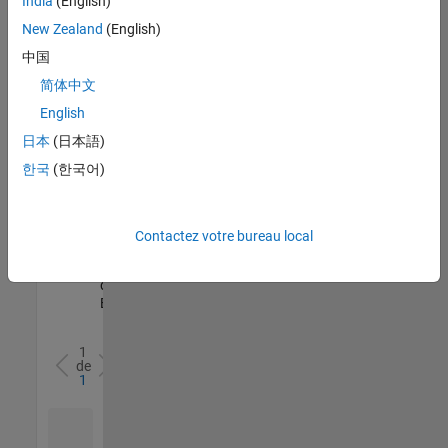
India
(English)
l’ensemble
New Zealand
(English)
des
opportunités
中国
de
简体中文
votre
English
région.
日本
(日本語)
한국
(한국어)
Senior Software Quality Engineer
Senior
Software
Quality
Engineer
Contactez votre bureau local
FR-Meudon
|
Ingénierie de la
qualité |
Expérimenté(e)
1
de
1