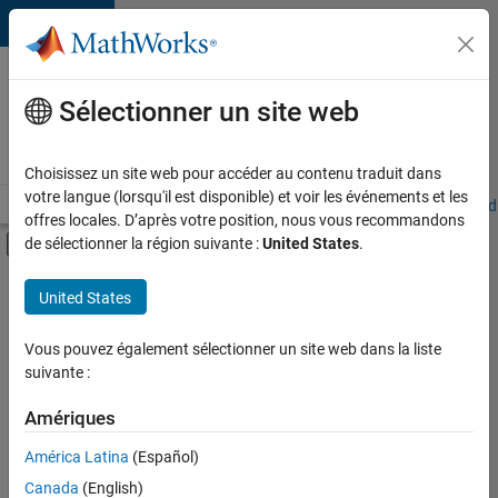
Passer au contenu
Votre
carrière
Sélectionner un site web
chez
MathWorks
Choisissez un site web pour accéder au contenu traduit dans
votre langue (lorsqu'il est disponible) et voir les événements et les
Accueil
Explorer nos opportunités
Adresses de nos bureaux
Étudi
offres locales. D’après votre position, nous vous recommandons
Activer/désactiver l'affichage du menu d
de sélectionner la région suivante :
United States
.
Contenu principal
FILTRER PAR
United States
Applications et outils commerciaux
+
5
Développement de produits
Vous pouvez également sélectionner un site web dans la liste
suivante :
Gestion des programmes
Ingénierie de la qualité
Amériques
Ingénierie des versions
América Latina
(Español)
Trier par
Applications et services web
Canada
(English)