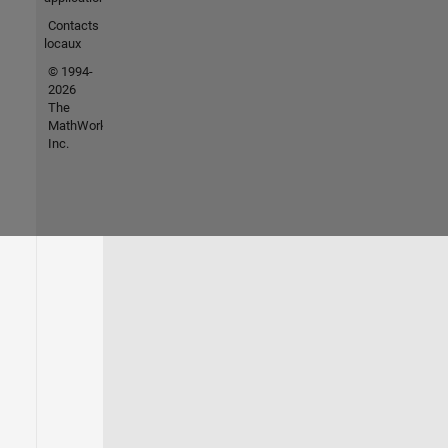
Contacts
locaux
© 1994-
2026
The
MathWorks,
Inc.