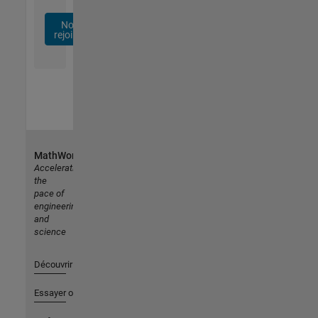
Nous
rejoindre
MathWorks
Accelerating
the
pace of
engineering
and
science
Découvrir les produits
Essayer ou acheter