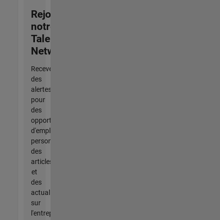
Rejoignez
notre
Talent
Network
Recevez
des
alertes
pour
des
opportunités
d'emploi
personnalisées,
des
articles
et
des
actualités
sur
l'entreprise.