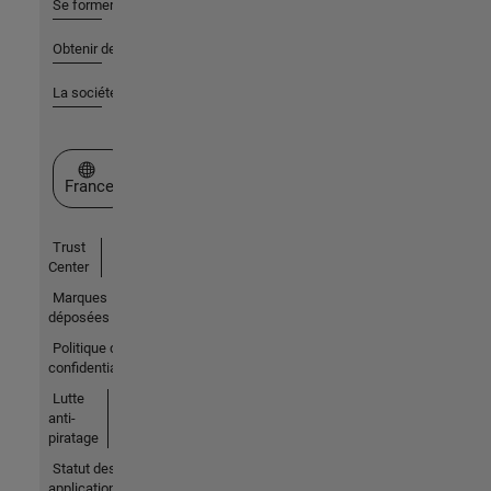
Se former
Obtenir de l'aide
La société
Sélectionner un site web
France
Trust
Center
Marques
déposées
Politique de
confidentialité
Lutte
anti-
piratage
Statut des
applications