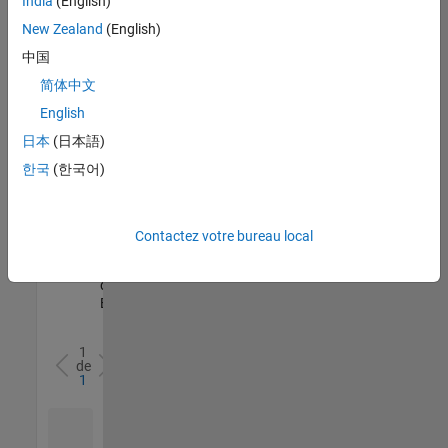
India
(English)
l’ensemble
New Zealand
(English)
des
opportunités
中国
de
简体中文
votre
English
région.
日本
(日本語)
한국
(한국어)
Senior Software Quality Engineer
Senior
Software
Quality
Engineer
Contactez votre bureau local
FR-Meudon
|
Ingénierie de la
qualité |
Expérimenté(e)
1
de
1