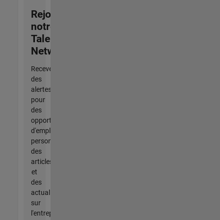
Rejoignez
notre
Talent
Network
Recevez
des
alertes
pour
des
opportunités
d'emploi
personnalisées,
des
articles
et
des
actualités
sur
l'entreprise.