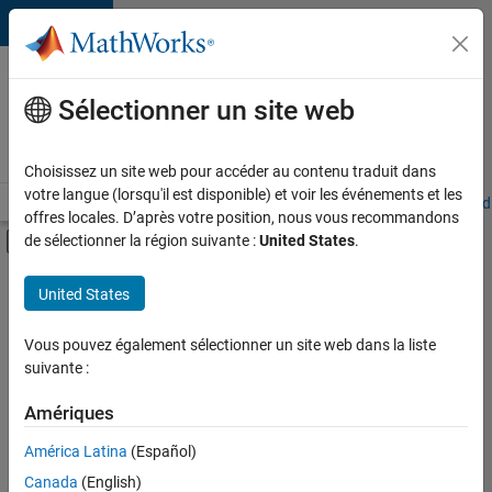
Passer au contenu
Votre
carrière
Sélectionner un site web
chez
MathWorks
Choisissez un site web pour accéder au contenu traduit dans
votre langue (lorsqu'il est disponible) et voir les événements et les
Accueil
Explorer nos opportunités
Adresses de nos bureaux
Étudi
offres locales. D’après votre position, nous vous recommandons
Activer/désactiver l'affichage du menu d
de sélectionner la région suivante :
United States
.
Contenu principal
FILTRER PAR
United States
Programme destiné aux nouvelles carrières (EDG)
+
6
Applications et outils commerciaux
Vous pouvez également sélectionner un site web dans la liste
suivante :
Technologies de l’information
Gestion des programmes
Amériques
Ingénierie de la qualité
América Latina
(Español)
Trier par
Ingénierie des versions
Canada
(English)