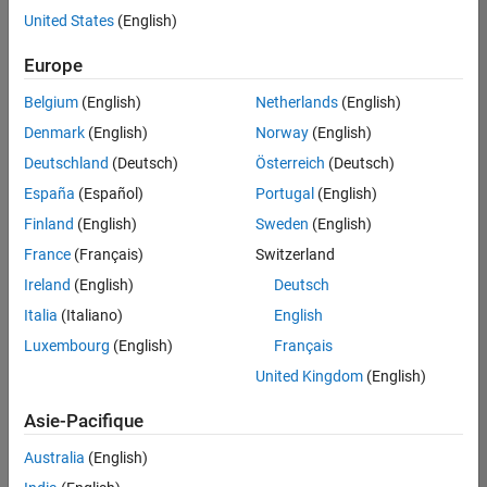
Rédaction technique
United States
(English)
Enregistrer
les offres
d’emploi
sélectionnées
Europe
Belgium
(English)
Netherlands
(English)
Les
Denmark
(English)
Norway
(English)
descriptions
Deutschland
(Deutsch)
Österreich
(Deutsch)
de
España
(Español)
Portugal
(English)
poste
n’ont
Finland
(English)
Sweden
(English)
pas
France
(Français)
Switzerland
toutes
Ireland
(English)
Deutsch
été
traduites.
Italia
(Italiano)
English
Effectuez
Luxembourg
(English)
Français
une
United Kingdom
(English)
recherche
par
Asie-Pacifique
lieu
pour
Australia
(English)
trouver