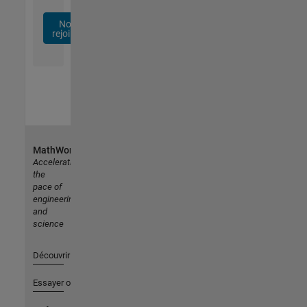
Nous
rejoindre
MathWorks
Accelerating
the
pace of
engineering
and
science
Découvrir les produits
Essayer ou acheter