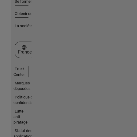
Se former
Obtenir de l'aide
La société
Sélectionner un site web
France
Trust
Center
Marques
déposées
Politique de
confidentialité
Lutte
anti-
piratage
Statut des
applications