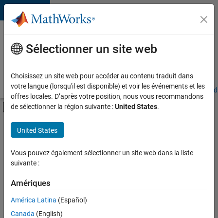
Passer au contenu
Votre
carrière
Sélectionner un site web
chez
MathWorks
Choisissez un site web pour accéder au contenu traduit dans
votre langue (lorsqu'il est disponible) et voir les événements et les
Accueil
Explorer nos opportunités
Adresses de nos bureaux
Étudi
offres locales. D’après votre position, nous vous recommandons
Activer/désactiver l'affichage du menu d
de sélectionner la région suivante :
United States
.
Contenu principal
FILTRER PAR
United States
Programme destiné aux nouvelles carrières (EDG)
+
5
Applications et outils commerciaux
Vous pouvez également sélectionner un site web dans la liste
suivante :
Technologies de l’information
Ingénierie de la qualité
Amériques
Rédaction technique
América Latina
(Español)
Trier par
Applications et services web
Canada
(English)