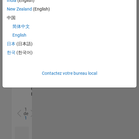
India
(English)
l’ensemble
New Zealand
(English)
des
opportunités
中国
de
简体中文
votre
English
région.
日本
(日本語)
한국
(한국어)
Senior Software Quality Engineer
Senior
Software
Quality
Engineer
Contactez votre bureau local
FR-Meudon
|
Ingénierie de la
qualité |
Expérimenté(e)
1
de
1