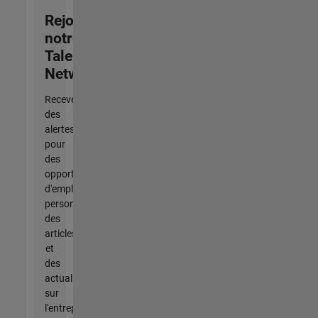
Rejoignez
notre
Talent
Network
Recevez
des
alertes
pour
des
opportunités
d'emploi
personnalisées,
des
articles
et
des
actualités
sur
l'entreprise.