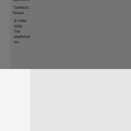
Contacts
locaux
© 1994-
2026
The
MathWorks,
Inc.