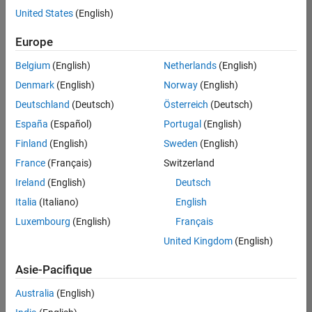
Ingénierie des processus logiciels
United States
(English)
Enregistrer
les offres
Rédaction technique
d’emploi
sélectionnées
Europe
Belgium
(English)
Netherlands
(English)
Les
Denmark
(English)
Norway
(English)
descriptions
Deutschland
(Deutsch)
Österreich
(Deutsch)
de
España
(Español)
Portugal
(English)
poste
n’ont
Finland
(English)
Sweden
(English)
pas
France
(Français)
Switzerland
toutes
Ireland
(English)
Deutsch
été
traduites.
Italia
(Italiano)
English
Effectuez
Luxembourg
(English)
Français
une
United Kingdom
(English)
recherche
par
Asie-Pacifique
lieu
pour
Australia
(English)
trouver