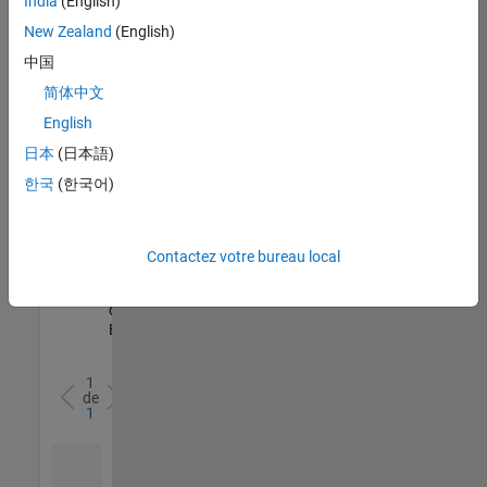
India
(English)
l’ensemble
New Zealand
(English)
des
opportunités
中国
de
简体中文
votre
English
région.
日本
(日本語)
한국
(한국어)
Senior Software Quality Engineer
Senior
Software
Quality
Engineer
Contactez votre bureau local
FR-Meudon
|
Ingénierie de la
qualité |
Expérimenté(e)
1
de
1