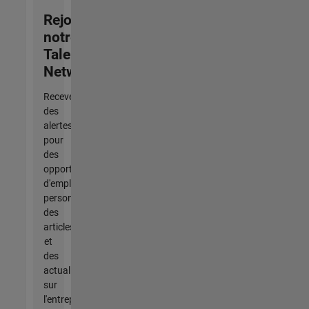
Rejoignez
notre
Talent
Network
Recevez
des
alertes
pour
des
opportunités
d'emploi
personnalisées,
des
articles
et
des
actualités
sur
l'entreprise.