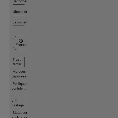
Se former
Obtenir de l'aide
La société
Sélectionner un site web
France
Trust
Center
Marques
déposées
Politique de
confidentialité
Lutte
anti-
piratage
Statut des
applications