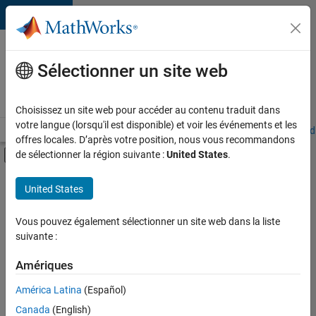
Passer au contenu
Votre
carrière
Sélectionner un site web
chez
MathWorks
Choisissez un site web pour accéder au contenu traduit dans
votre langue (lorsqu'il est disponible) et voir les événements et les
Accueil
Explorer nos opportunités
Adresses de nos bureaux
Étudi
offres locales. D’après votre position, nous vous recommandons
Activer/désactiver l'affichage du menu d
de sélectionner la région suivante :
United States
.
Contenu principal
FILTRER PAR
United States
Programme destiné aux nouvelles carrières (EDG)
+
7
Applications et outils commerciaux
Vous pouvez également sélectionner un site web dans la liste
suivante :
Infrastructure et architecture
Gestion des programmes
Amériques
Ingénierie de la qualité
América Latina
(Español)
Trier par
Ingénierie des versions
Canada
(English)