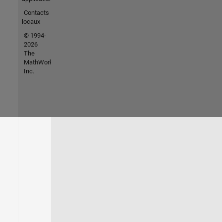
Contacts
locaux
© 1994-
2026
The
MathWorks,
Inc.