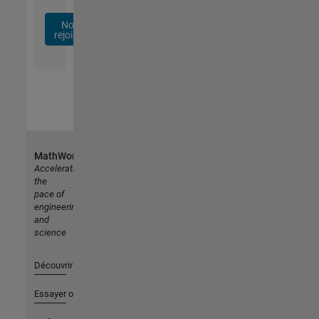
Nous
rejoindre
MathWorks
Accelerating
the
pace of
engineering
and
science
Découvrir les produits
Essayer ou acheter