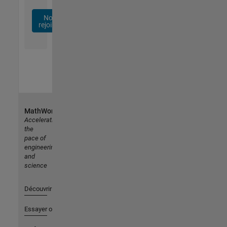
Nous
rejoindre
MathWorks
Accelerating
the
pace of
engineering
and
science
Découvrir les produits
Essayer ou acheter