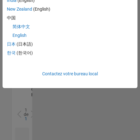
India
(English)
l’ensemble
New Zealand
(English)
des
opportunités
中国
de
简体中文
votre
English
région.
日本
(日本語)
한국
(한국어)
Senior Software Quality Engineer
Senior
Software
Quality
Engineer
Contactez votre bureau local
FR-Meudon
|
Ingénierie de la
qualité |
Expérimenté(e)
1
de
1