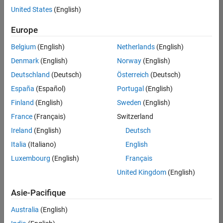
United States
(English)
Enregistrer
les offres
d’emploi
sélectionnées
Europe
Belgium
(English)
Netherlands
(English)
Les
Denmark
(English)
Norway
(English)
descriptions
Deutschland
(Deutsch)
Österreich
(Deutsch)
de
España
(Español)
Portugal
(English)
poste
n’ont
Finland
(English)
Sweden
(English)
pas
France
(Français)
Switzerland
toutes
Ireland
(English)
Deutsch
été
traduites.
Italia
(Italiano)
English
Effectuez
Luxembourg
(English)
Français
une
United Kingdom
(English)
recherche
par
Asie-Pacifique
lieu
pour
Australia
(English)
trouver