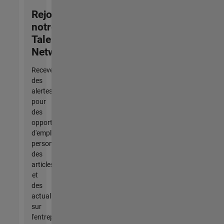
Rejoignez
notre
Talent
Network
Recevez
des
alertes
pour
des
opportunités
d'emploi
personnalisées,
des
articles
et
des
actualités
sur
l'entreprise.