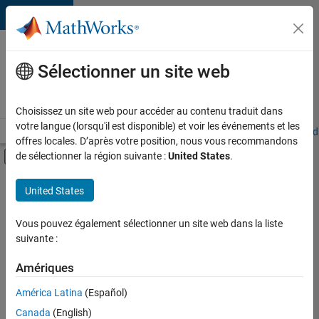
Passer au contenu
Votre
carrière
Sélectionner un site web
chez
MathWorks
Choisissez un site web pour accéder au contenu traduit dans
votre langue (lorsqu'il est disponible) et voir les événements et les
Accueil
Explorer nos opportunités
Adresses de nos bureaux
Étudi
offres locales. D’après votre position, nous vous recommandons
Activer/désactiver l'affichage du menu d
de sélectionner la région suivante :
United States
.
Contenu principal
FILTRER PAR
United States
Applications et outils commerciaux
+
4
Globalisation
Vous pouvez également sélectionner un site web dans la liste
suivante :
Gestion des programmes
Ingénierie de la qualité
Amériques
Ingénierie des versions
América Latina
(Español)
Trier par
Canada
(English)