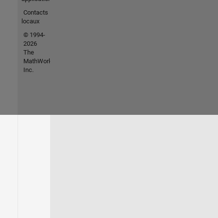
Contacts
locaux
© 1994-
2026
The
MathWorks,
Inc.