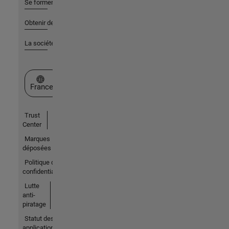
Se former
Obtenir de l'aide
La société
Sélectionner un site web
France
Trust
Center
Marques
déposées
Politique de
confidentialité
Lutte
anti-
piratage
Statut des
applications