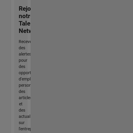
Rejoignez
notre
Talent
Network
Recevez
des
alertes
pour
des
opportunités
d'emploi
personnalisées,
des
articles
et
des
actualités
sur
l'entreprise.