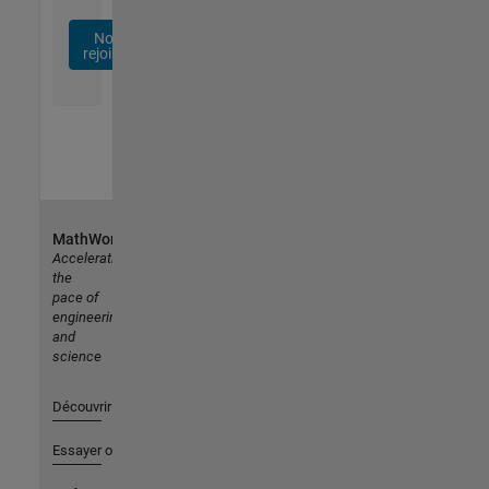
Nous
rejoindre
MathWorks
Accelerating
the
pace of
engineering
and
science
Découvrir les produits
Essayer ou acheter