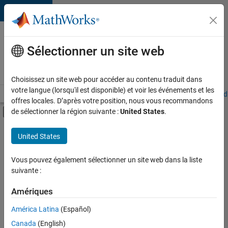
Passer au contenu
Votre
carrière
Sélectionner un site web
chez
MathWorks
Choisissez un site web pour accéder au contenu traduit dans
votre langue (lorsqu'il est disponible) et voir les événements et les
Accueil
Explorer nos opportunités
Adresses de nos bureaux
Étudi
offres locales. D’après votre position, nous vous recommandons
Activer/désactiver l'affichage du menu d
de sélectionner la région suivante :
United States
.
Contenu principal
FILTRER PAR
United States
Applications et outils commerciaux
+
4
Globalisation
Vous pouvez également sélectionner un site web dans la liste
suivante :
Gestion des programmes
Ingénierie de la qualité
Amériques
Ingénierie des processus logiciels
América Latina
(Español)
Trier par
Canada
(English)