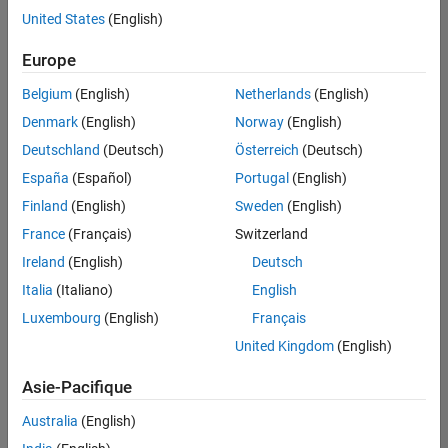
United States
(English)
Enregistrer
les offres
d’emploi
sélectionnées
Europe
Belgium
(English)
Netherlands
(English)
Les
Denmark
(English)
Norway
(English)
descriptions
Deutschland
(Deutsch)
Österreich
(Deutsch)
de
España
(Español)
Portugal
(English)
poste
n’ont
Finland
(English)
Sweden
(English)
pas
France
(Français)
Switzerland
toutes
Ireland
(English)
Deutsch
été
traduites.
Italia
(Italiano)
English
Effectuez
Luxembourg
(English)
Français
une
United Kingdom
(English)
recherche
par
Asie-Pacifique
lieu
pour
Australia
(English)
trouver