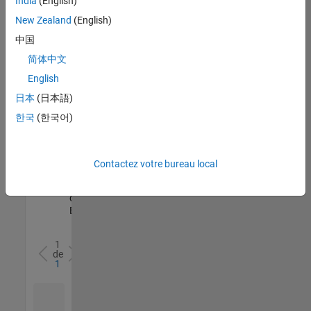
India
(English)
l’ensemble
New Zealand
(English)
des
opportunités
中国
de
简体中文
votre
English
région.
日本
(日本語)
한국
(한국어)
Senior Software Quality Engineer
Senior
Software
Quality
Engineer
Contactez votre bureau local
FR-Meudon
|
Ingénierie de la
qualité |
Expérimenté(e)
1
de
1