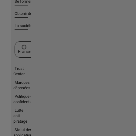
Se former
Obtenir de l'aide
La société
Sélectionner un site web
France
Trust
Center
Marques
déposées
Politique de
confidentialité
Lutte
anti-
piratage
Statut des
applications