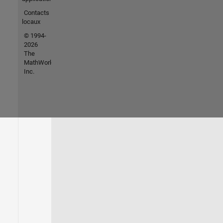
Contacts
locaux
© 1994-
2026
The
MathWorks,
Inc.