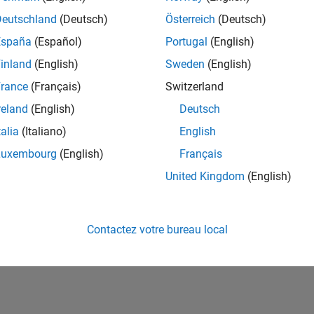
ités de votre région.
Deutschland
(Deutsch)
Österreich
(Deutsch)
España
(Español)
Portugal
(English)
or Software Quality Engineer
Senior Software Quality Engineer
inland
(English)
Sweden
(English)
FR-Meudon
| Ingénierie de la qualité | Expérimenté(e)
rance
(Français)
Switzerland
Leverage your C/C++ development skills to design and develop te
automated test suites, Hands-on testing for Polyspace.
reland
(English)
Deutsch
talia
(Italiano)
English
e
1
Luxembourg
(English)
Français
United Kingdom
(English)
Rejo
Recevez 
Contactez votre bureau local
personn