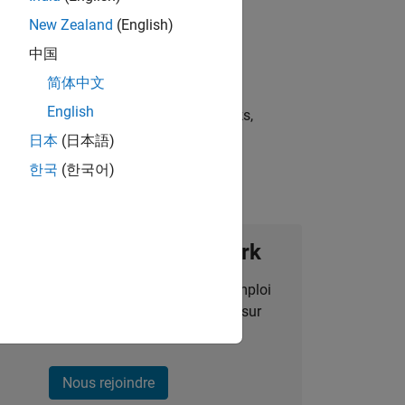
New Zealand
(English)
中国
简体中文
English
st strategies, scalable test frameworks,
日本
(日本語)
한국
(한국어)
ignez notre Talent Network
des alertes pour des opportunités d'emploi
alisées, des articles et des actualités sur
l'entreprise.
Nous rejoindre