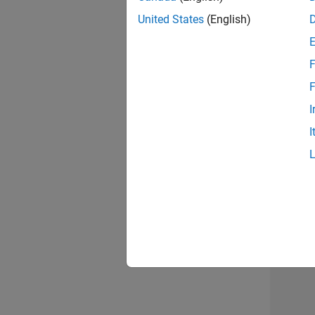
opportun
United States
(English)
Seni
F
F
I
I
1 d