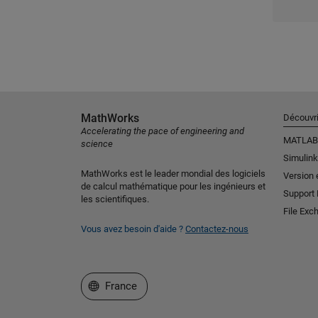
MathWorks
Découvri
Accelerating the pace of engineering and
MATLAB
science
Simulink
MathWorks est le leader mondial des logiciels
Version 
de calcul mathématique pour les ingénieurs et
Support
les scientifiques.
File Exc
Vous avez besoin d'aide ?
Contactez-nous
Sélectionner un site web
France