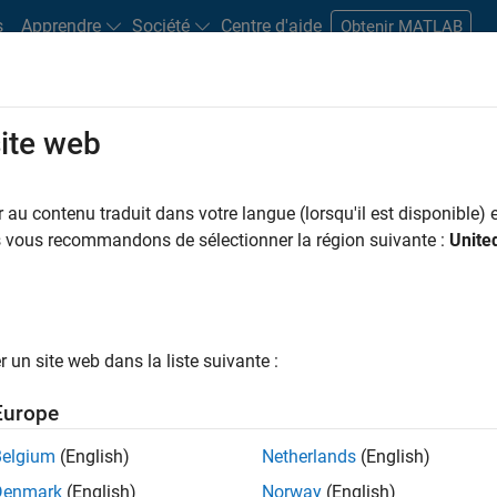
s
Apprendre
Société
Centre d'aide
Obtenir MATLAB
site web
s bureaux
Étudiants et carrières
Ressources
Compte candidat
au contenu traduit dans votre langue (lorsqu'il est disponible) e
 PAR
Support avancé
Développement de produits
Gestion des progr
us vous recommandons de sélectionner la région suivante :
Unite
Ingénierie des versions
Applications et services web
ar
un site web dans la liste suivante :
er les offres d’emploi
sélectionnées
Europe
Belgium
(English)
Netherlands
(English)
riptions de poste n’ont pas toutes été traduites. Effectuez une
Denmark
(English)
Norway
(English)