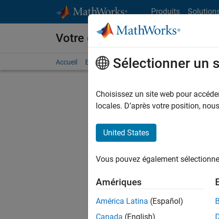
Passer au contenu
Produits
Solution
Votre carrière chez MathWorks
Sélectionner un 
Accueil
Explorer nos opportunités
Adresses de no
Choisissez un site web pour accéder 
FILTRER
locales. D’après votre position, no
United States
Trier p
Vous pouvez également sélectionner 
Enregistr
Amériques
América Latina
(Español)
Les desc
Canada
(English)