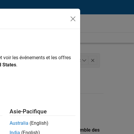
t voir les événements et les offres
ammes
Ingénierie de la qualité
+
2
d States
.
Asie-Pacifique
Australia
(English)
 recherche par lieu pour trouver l’ensemble des
India
(English)