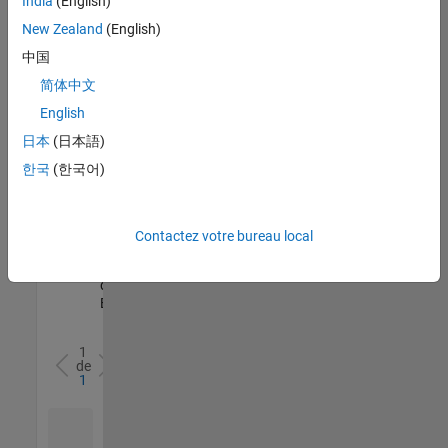
India
(English)
l’ensemble
New Zealand
(English)
des
opportunités
中国
de
简体中文
votre
English
région.
日本
(日本語)
한국
(한국어)
Senior Software Quality Engineer
Senior
Software
Quality
Engineer
Contactez votre bureau local
FR-Meudon
|
Ingénierie de la
qualité |
Expérimenté(e)
1
de
1