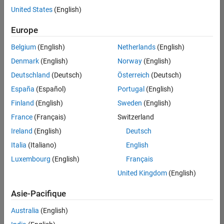
United States
(English)
Enregistrer
les offres
d’emploi
sélectionnées
Europe
Belgium
(English)
Netherlands
(English)
Les
Denmark
(English)
Norway
(English)
descriptions
Deutschland
(Deutsch)
Österreich
(Deutsch)
de
España
(Español)
Portugal
(English)
poste
n’ont
Finland
(English)
Sweden
(English)
pas
France
(Français)
Switzerland
toutes
Ireland
(English)
Deutsch
été
traduites.
Italia
(Italiano)
English
Effectuez
Luxembourg
(English)
Français
une
United Kingdom
(English)
recherche
par
Asie-Pacifique
lieu
pour
Australia
(English)
trouver