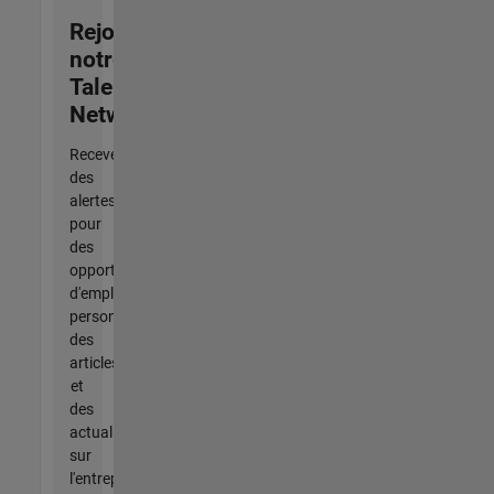
Rejoignez
notre
Talent
Network
Recevez
des
alertes
pour
des
opportunités
d'emploi
personnalisées,
des
articles
et
des
actualités
sur
l'entreprise.