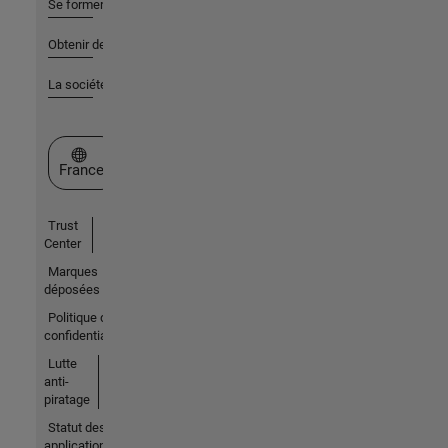
Se former
Obtenir de l'aide
La société
Sélectionner un site web
France
Trust
Center
Marques
déposées
Politique de
confidentialité
Lutte
anti-
piratage
Statut des
applications