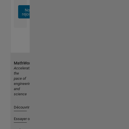
Nous
rejoindre
MathWorks
Accelerating
the
pace of
engineering
and
science
Découvrir les produits
Essayer ou acheter