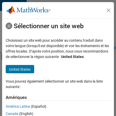
Passer au contenu
Votre
carrière
Sélectionner un site web
chez
MathWorks
Choisissez un site web pour accéder au contenu traduit dans
votre langue (lorsqu'il est disponible) et voir les événements et les
Accueil
Explorer nos opportunités
Adresses de nos bureaux
Étudi
offres locales. D’après votre position, nous vous recommandons
Activer/désactiver l'affichage du menu d
de sélectionner la région suivante :
United States
.
Contenu principal
FILTRER PAR
United States
Support avancé
+
3
Technologies de l’information
Vous pouvez également sélectionner un site web dans la liste
suivante :
Gestion des programmes
Ingénierie de la qualité
Amériques
América Latina
(Español)
Trier par
Canada
(English)