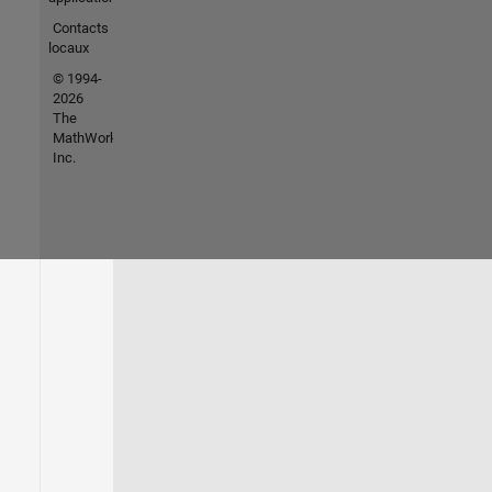
Contacts
locaux
© 1994-
2026
The
MathWorks,
Inc.