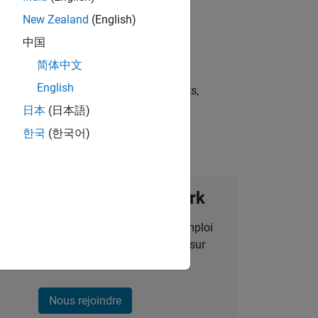
New Zealand
(English)
中国
简体中文
English
st strategies, scalable test frameworks,
日本
(日本語)
한국
(한국어)
ignez notre Talent Network
des alertes pour des opportunités d'emploi
alisées, des articles et des actualités sur
l'entreprise.
Nous rejoindre