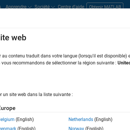
s
Apprendre
Société
Centre d'aide
Obtenir MATLAB
site web
s bureaux
Étudiants et carrières
Ressources
Compte candidat
au contenu traduit dans votre langue (lorsqu'il est disponible) e
 PAR
Programme destiné aux nouvelles carrières (EDG)
Support avancé
Ingénierie de la 
us vous recommandons de sélectionner la région suivante :
Unite
Applications et services web
ar
un site web dans la liste suivante :
er les offres d’emploi
sélectionnées
Europe
Belgium
(English)
Netherlands
(English)
riptions de poste n’ont pas toutes été traduites. Effectuez une
Denmark
(English)
Norway
(English)