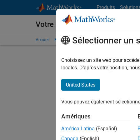
Passer au contenu
Produits
Solution
Votre carrière chez MathWorks
Sélectionner un 
Accueil
Explorer nos opportunités
Adresses de no
Choisissez un site web pour accéder 
FILTRER
locales. D’après votre position, no
United States
Trier p
Vous pouvez également sélectionner 
Enregistr
Amériques
América Latina
(Español)
Les desc
Canada
(English)