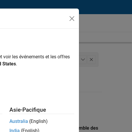
t voir les événements et les offres
qualité
Ingénierie des versions
+
1
d States
.
Asie-Pacifique
Australia
(English)
 recherche par lieu pour trouver l’ensemble des
India
(English)