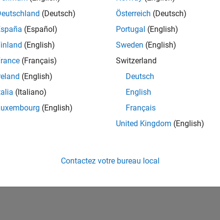
ités de votre région.
Deutschland
(Deutsch)
Österreich
(Deutsch)
España
(Español)
Portugal
(English)
or Software Quality Engineer
Senior Software Quality Engineer
inland
(English)
Sweden
(English)
FR-Meudon
| Ingénierie de la qualité | Expérimenté(e)
rance
(Français)
Switzerland
Leverage your C/C++ development skills to design and develop te
automated test suites, Hands-on testing for Polyspace.
reland
(English)
Deutsch
talia
(Italiano)
English
e
1
Luxembourg
(English)
Français
United Kingdom
(English)
Rejo
Recevez 
Contactez votre bureau local
personn