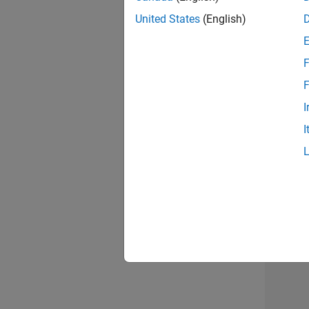
opportun
United States
(English)
Seni
F
F
I
I
1 d