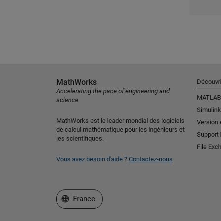
MathWorks
Découvri
Accelerating the pace of engineering and
MATLAB
science
Simulink
MathWorks est le leader mondial des logiciels
Version 
de calcul mathématique pour les ingénieurs et
Support
les scientifiques.
File Exc
Vous avez besoin d'aide ?
Contactez-nous
Sélectionner un site web
France