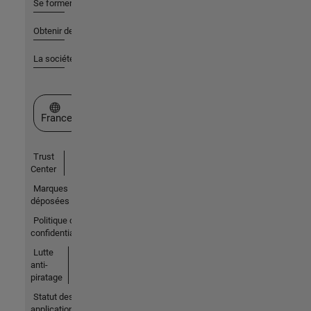
Se former
Obtenir de l'aide
La société
Sélectionner un site web
France
Trust
Center
Marques
déposées
Politique de
confidentialité
Lutte
anti-
piratage
Statut des
applications