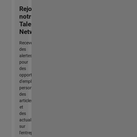
Rejoignez
notre
Talent
Network
Recevez
des
alertes
pour
des
opportunités
d'emploi
personnalisées,
des
articles
et
des
actualités
sur
l'entreprise.