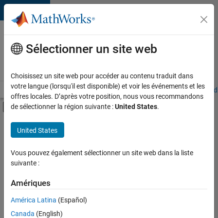
Passer au contenu
Votre
carrière
Sélectionner un site web
chez
MathWorks
Choisissez un site web pour accéder au contenu traduit dans
votre langue (lorsqu'il est disponible) et voir les événements et les
Accueil
Explorer nos opportunités
Adresses de nos bureaux
Étudi
offres locales. D’après votre position, nous vous recommandons
Activer/désactiver l'affichage du menu d
de sélectionner la région suivante :
United States
.
Contenu principal
FILTRER PAR
United States
Programme destiné aux nouvelles carrières (EDG)
+
4
Support avancé
Vous pouvez également sélectionner un site web dans la liste
suivante :
Ingénierie de la qualité
Ingénierie des processus logiciels
Amériques
Rédaction technique
América Latina
(Español)
Trier par
Canada
(English)