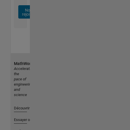
Nous
rejoindre
MathWorks
Accelerating
the
pace of
engineering
and
science
Découvrir les produits
Essayer ou acheter