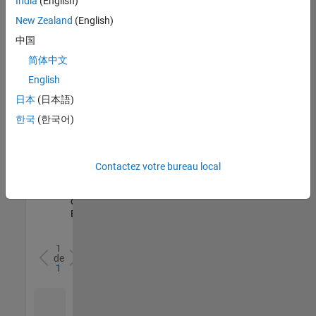
India
(English)
l’ensemble
New Zealand
(English)
des
opportunités
中国
de
简体中文
votre
English
région.
日本
(日本語)
한국
(한국어)
Senior Software Quality Engineer
Senior
Software
Quality
Engineer
Contactez votre bureau local
FR-Meudon
|
Ingénierie de la
qualité |
Expérimenté(e)
1
de
1