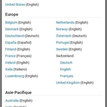
United States
(English)
Enregistrer
les offres
d’emploi
sélectionnées
Europe
Belgium
(English)
Netherlands
(English)
Les
Denmark
(English)
Norway
(English)
descriptions
Deutschland
(Deutsch)
Österreich
(Deutsch)
de
España
(Español)
Portugal
(English)
poste
n’ont
Finland
(English)
Sweden
(English)
pas
France
(Français)
Switzerland
toutes
Ireland
(English)
Deutsch
été
traduites.
Italia
(Italiano)
English
Effectuez
Luxembourg
(English)
Français
une
United Kingdom
(English)
recherche
par
Asie-Pacifique
lieu
pour
Australia
(English)
trouver