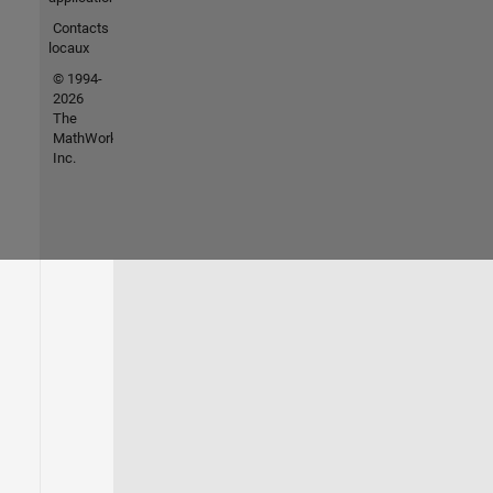
Contacts
locaux
© 1994-
2026
The
MathWorks,
Inc.