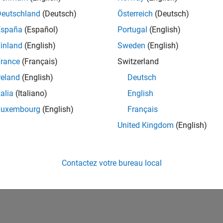
ités de votre région.
Deutschland
(Deutsch)
Österreich
(Deutsch)
España
(Español)
Portugal
(English)
or Software Quality Engineer
Senior Software Quality Engineer
inland
(English)
Sweden
(English)
FR-Meudon
| Ingénierie de la qualité | Expérimenté(e)
rance
(Français)
Switzerland
Leverage your C/C++ development skills to design and develop te
automated test suites, Hands-on testing for Polyspace.
reland
(English)
Deutsch
talia
(Italiano)
English
e
1
Luxembourg
(English)
Français
United Kingdom
(English)
Rejo
Recevez 
Contactez votre bureau local
personn