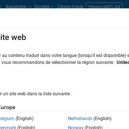
s
Apprendre
Société
Centre d'aide
Obtenir MATLAB
site web
s bureaux
Étudiants et carrières
Ressources
Compte candidat
au contenu traduit dans votre langue (lorsqu'il est disponible) e
 PAR
Support avancé
Applications et outils commerciaux
Développement d
us vous recommandons de sélectionner la région suivante :
Unite
Gestion des programmes
Ingénierie de la qualité
Rédaction tech
ar
un site web dans la liste suivante :
er les offres d’emploi
sélectionnées
Europe
Belgium
(English)
Netherlands
(English)
riptions de poste n’ont pas toutes été traduites. Effectuez une
Denmark
(English)
Norway
(English)