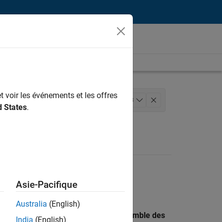
t voir les événements et les offres
e produits
+
3
d States
.
nique
Asie-Pacifique
Australia
(English)
 recherche par lieu pour trouver l’ensemble des
India
(English)