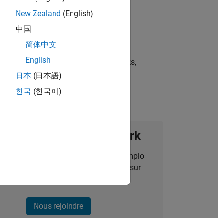
New Zealand
(English)
中国
简体中文
English
st strategies, scalable test frameworks,
日本
(日本語)
한국
(한국어)
ignez notre Talent Network
des alertes pour des opportunités d'emploi
alisées, des articles et des actualités sur
l'entreprise.
Nous rejoindre