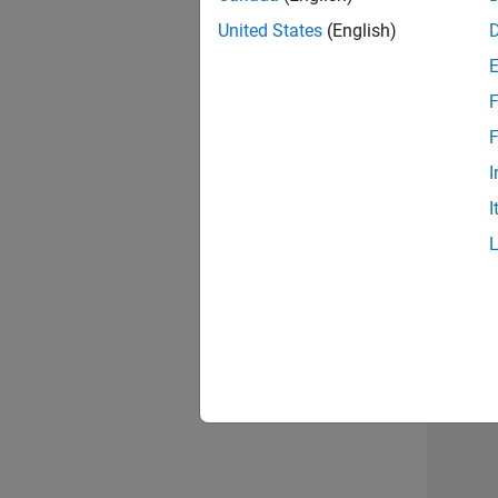
opportun
United States
(English)
Seni
F
F
I
I
1 d