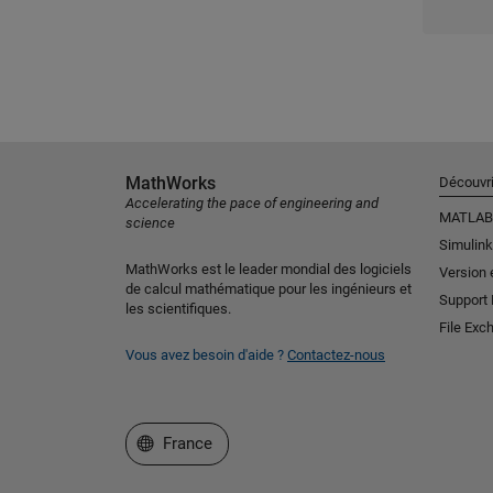
MathWorks
Découvri
Accelerating the pace of engineering and
MATLAB
science
Simulink
MathWorks est le leader mondial des logiciels
Version 
de calcul mathématique pour les ingénieurs et
Support
les scientifiques.
File Exc
Vous avez besoin d'aide ?
Contactez-nous
Sélectionner un site web
France