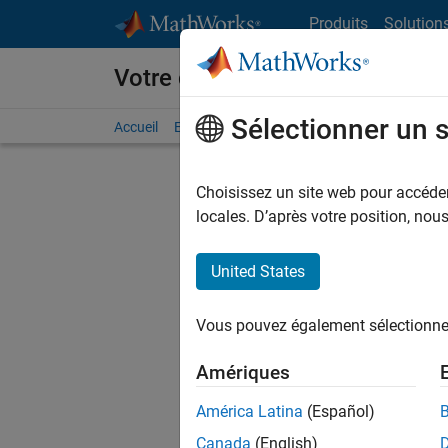
Passer au contenu
Produits
Solution
Votre carrière chez MathWorks
Sélectionner un 
Accueil
Explorer nos opportunités
Adresses de no
Choisissez un site web pour accéder 
FILTRER
locales. D’après votre position, no
United States
Trier p
Vous pouvez également sélectionner 
Enregistr
Amériques
América Latina
(Español)
Les desc
Canada
(English)