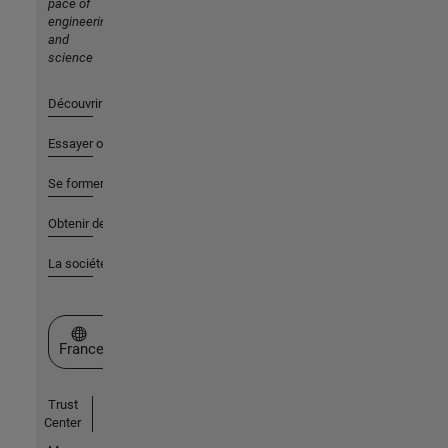
pace of
engineering
and
science
Découvrir les produits
Essayer ou acheter
Se former
Obtenir de l'aide
La société
Sélectionner un site web
France
Trust
Center