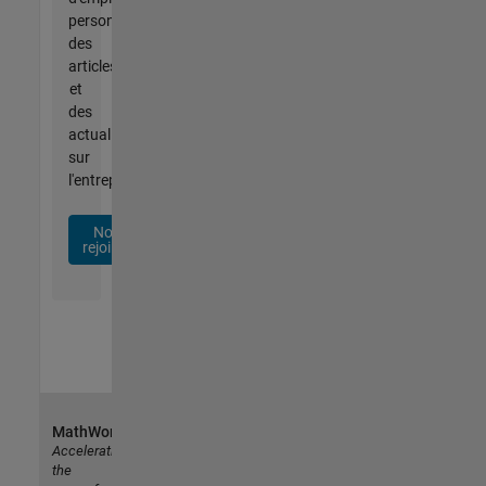
personnalisées,
des
articles
et
des
actualités
sur
l'entreprise.
Nous
rejoindre
MathWorks
Accelerating
the