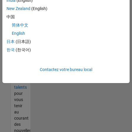
India
(English)
tout
vous
New Zealand
(English)
ne
中国
trouvez
简体中文
pas
d'offre
English
qui
日本
(日本語)
corresponde
한국
(한국어)
à vos
qualifications,
rejoignez
notre
Contactez votre bureau local
réseau
de
talents
pour
vous
tenir
au
courant
des
nouvelles