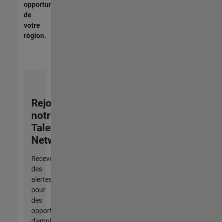
opportunités
de
votre
région.
Rejoignez
notre
Talent
Network
Recevez
des
alertes
pour
des
opportunités
d'emploi