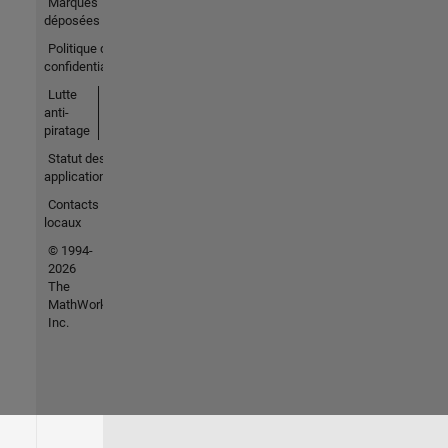
Marques
déposées
Politique de
confidentialité
Lutte
anti-
piratage
Statut des
applications
Contacts
locaux
© 1994-
2026
The
MathWorks,
Inc.