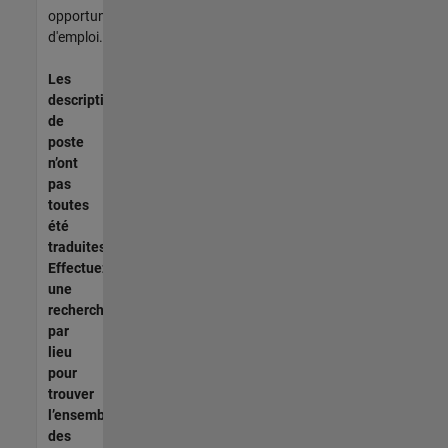
opportunités
d'emploi.
Les
descriptions
de
poste
n’ont
pas
toutes
été
traduites.
Effectuez
une
recherche
par
lieu
pour
trouver
l’ensemble
des