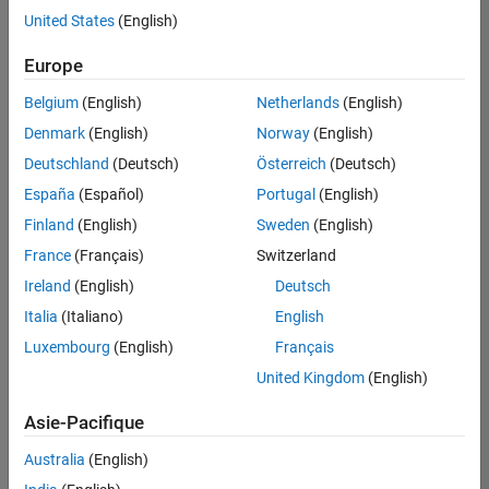
offre
United States
(English)
d'emploi
disponible
Europe
correspondant
à vos
Belgium
(English)
Netherlands
(English)
critères
Denmark
(English)
Norway
(English)
de
recherche.
Deutschland
(Deutsch)
Österreich
(Deutsch)
Vous
España
(Español)
Portugal
(English)
pouvez
Finland
(English)
Sweden
(English)
élargir
France
(Français)
Switzerland
votre
recherche
Ireland
(English)
Deutsch
ou
Italia
(Italiano)
English
afficher
Luxembourg
(English)
Français
l’ensemble
des
United Kingdom
(English)
offres
Asie-Pacifique
d'emploi
.
Si
Australia
(English)
malgré