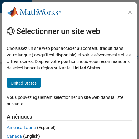
Passer au contenu
Votre
carrière
Sélectionner un site web
chez
MathWorks
Choisissez un site web pour accéder au contenu traduit dans
votre langue (lorsqu'il est disponible) et voir les événements et les
Accueil
Explorer nos opportunités
Adresses de nos bureaux
Étudi
offres locales. D’après votre position, nous vous recommandons
Activer/désactiver l'affichage du menu d
de sélectionner la région suivante :
United States
.
Contenu principal
FILTRER PAR
United States
Gestion des programmes
+
2
Ingénierie de la qualité
Vous pouvez également sélectionner un site web dans la liste
suivante :
Rédaction technique
Amériques
Actuellement,
América Latina
(Español)
il n’y a
Canada
(English)
aucune