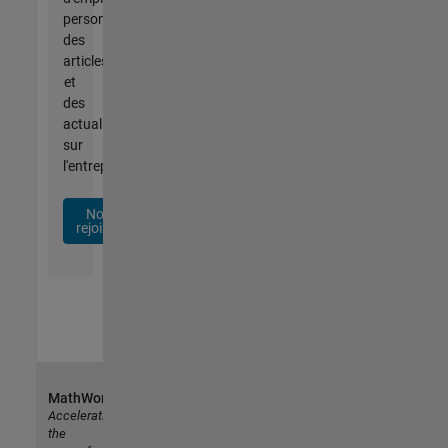
personnalisées,
des
articles
et
des
actualités
sur
l'entreprise.
Nous
rejoindre
MathWorks
Accelerating
the