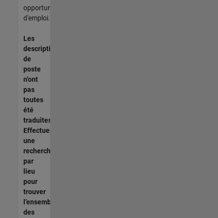
opportunités
d'emploi.
Les
descriptions
de
poste
n’ont
pas
toutes
été
traduites.
Effectuez
une
recherche
par
lieu
pour
trouver
l’ensemble
des