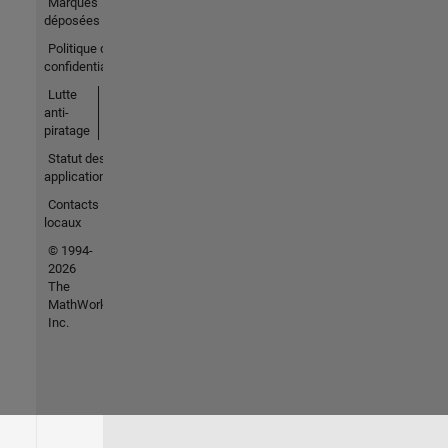
Marques
déposées
Politique de
confidentialité
Lutte
anti-
piratage
Statut des
applications
Contacts
locaux
© 1994-
2026
The
MathWorks,
Inc.