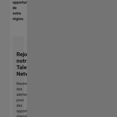
opportunités
de
votre
région.
Rejoignez
notre
Talent
Network
Recevez
des
alertes
pour
des
opportunités
d'emploi