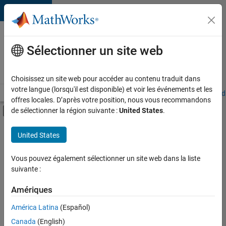
Passer au contenu
Votre
carrière
Sélectionner un site web
chez
MathWorks
Choisissez un site web pour accéder au contenu traduit dans
votre langue (lorsqu'il est disponible) et voir les événements et les
Accueil
Explorer nos opportunités
Adresses de nos bureaux
Étudi
offres locales. D’après votre position, nous vous recommandons
Activer/désactiver l'affichage du menu d
de sélectionner la région suivante :
United States
.
Contenu principal
FILTRER PAR
United States
Gestion des programmes
+
4
Ingénierie de la qualité
Vous pouvez également sélectionner un site web dans la liste
suivante :
Ingénierie des versions
Expérience utilisateur
Amériques
Applications et services web
Actuellement,
América Latina
(Español)
il n’y a
Canada
(English)
aucune