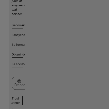
pace of
engineering
and
science
Découvrir les produits
Essayer ou acheter
Se former
Obtenir de l'aide
La société
Sélectionner un site web
France
Trust
Center