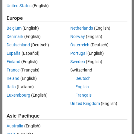
offre
United States
(English)
d'emploi
disponible
Europe
correspondant
à vos
Belgium
(English)
Netherlands
(English)
critères
Denmark
(English)
Norway
(English)
de
recherche.
Deutschland
(Deutsch)
Österreich
(Deutsch)
Vous
España
(Español)
Portugal
(English)
pouvez
Finland
(English)
Sweden
(English)
élargir
France
(Français)
Switzerland
votre
recherche
Ireland
(English)
Deutsch
ou
Italia
(Italiano)
English
afficher
Luxembourg
(English)
Français
l’ensemble
des
United Kingdom
(English)
offres
Asie-Pacifique
d'emploi
.
Si
Australia
(English)
malgré