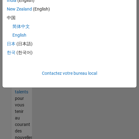
India
(English)
tout
vous
New Zealand
(English)
ne
中国
trouvez
简体中文
pas
d'offre
English
qui
日本
(日本語)
corresponde
한국
(한국어)
à vos
qualifications,
rejoignez
notre
Contactez votre bureau local
réseau
de
talents
pour
vous
tenir
au
courant
des
nouvelles