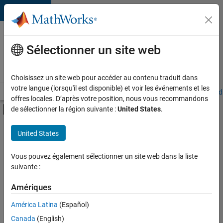
Passer au contenu
Votre
carrière
Sélectionner un site web
chez
MathWorks
Choisissez un site web pour accéder au contenu traduit dans
votre langue (lorsqu'il est disponible) et voir les événements et les
Accueil
Explorer nos opportunités
Adresses de nos bureaux
Étudi
offres locales. D’après votre position, nous vous recommandons
Activer/désactiver l'affichage du menu d
de sélectionner la région suivante :
United States
.
Contenu principal
FILTRER PAR
United States
Technologies de l’information
+
5
Développement de produits
Vous pouvez également sélectionner un site web dans la liste
suivante :
Gestion des programmes
Ingénierie de la qualité
Amériques
Ingénierie des processus logiciels
Actuellement,
América Latina
(Español)
il n’y a
Applications et services web
Canada
(English)
aucune