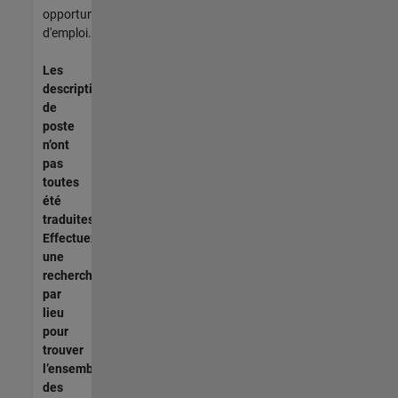
opportunités
d'emploi.
Les
descriptions
de
poste
n’ont
pas
toutes
été
traduites.
Effectuez
une
recherche
par
lieu
pour
trouver
l’ensemble
des