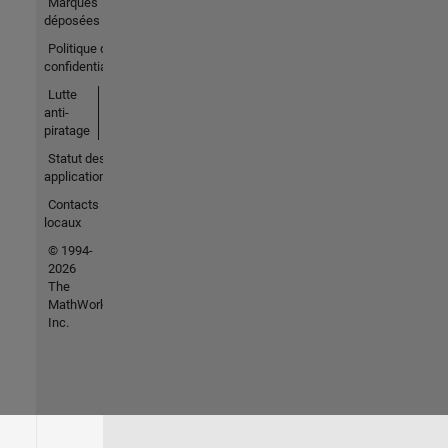
Marques
déposées
Politique de
confidentialité
Lutte
anti-
piratage
Statut des
applications
Contacts
locaux
© 1994-
2026
The
MathWorks,
Inc.