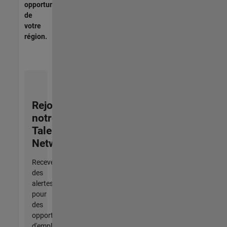
opportunités
de
votre
région.
Rejoignez
notre
Talent
Network
Recevez
des
alertes
pour
des
opportunités
d'emploi