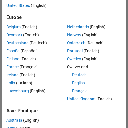
offre
United States
(English)
d'emploi
disponible
Europe
correspondant
à vos
Belgium
(English)
Netherlands
(English)
critères
Denmark
(English)
Norway
(English)
de
recherche.
Deutschland
(Deutsch)
Österreich
(Deutsch)
Vous
España
(Español)
Portugal
(English)
pouvez
Finland
(English)
Sweden
(English)
élargir
France
(Français)
Switzerland
votre
recherche
Ireland
(English)
Deutsch
ou
Italia
(Italiano)
English
afficher
Luxembourg
(English)
Français
l’ensemble
des
United Kingdom
(English)
offres
Asie-Pacifique
d'emploi
.
Si
Australia
(English)
malgré