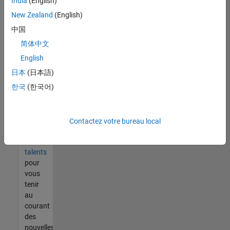
India
(English)
tout
vous
New Zealand
(English)
ne
中国
trouvez
简体中文
pas
d'offre
English
qui
日本
(日本語)
corresponde
한국
(한국어)
à vos
qualifications,
rejoignez
notre
Contactez votre bureau local
réseau
de
talents
pour
vous
tenir
au
courant
des
nouvelles