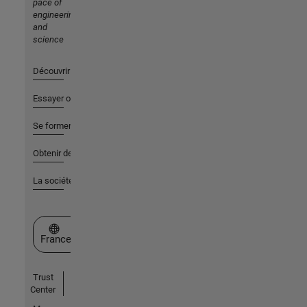
pace of
engineering
and
science
Découvrir les produits
Essayer ou acheter
Se former
Obtenir de l'aide
La société
Sélectionner un site web
France
Trust
Center