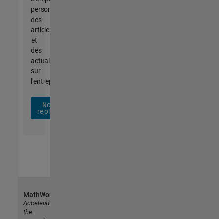
personnalisées,
des
articles
et
des
actualités
sur
l'entreprise.
Nous
rejoindre
MathWorks
Accelerating
the