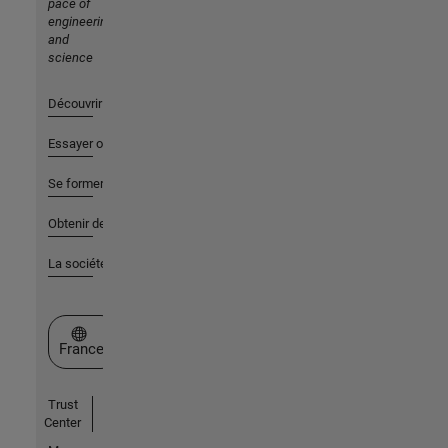
pace of
engineering
and
science
Découvrir les produits
Essayer ou acheter
Se former
Obtenir de l'aide
La société
Sélectionner un site web
France
Trust
Center