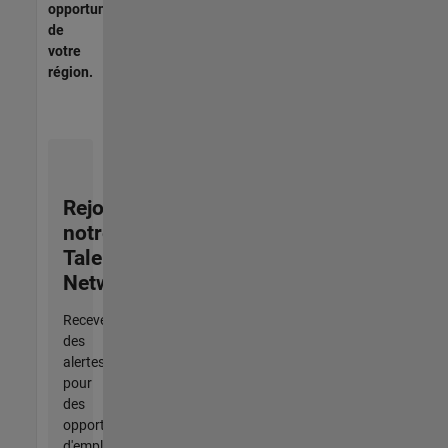
opportunités
de
votre
région.
Rejoignez
notre
Talent
Network
Recevez
des
alertes
pour
des
opportunités
d'emploi