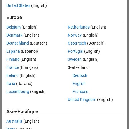
offre
United States
(English)
d'emploi
disponible
Europe
correspondant
à vos
Belgium
(English)
Netherlands
(English)
critères
Denmark
(English)
Norway
(English)
de
recherche.
Deutschland
(Deutsch)
Österreich
(Deutsch)
Vous
España
(Español)
Portugal
(English)
pouvez
Finland
(English)
Sweden
(English)
élargir
France
(Français)
Switzerland
votre
recherche
Ireland
(English)
Deutsch
ou
Italia
(Italiano)
English
afficher
Luxembourg
(English)
Français
l’ensemble
des
United Kingdom
(English)
offres
Asie-Pacifique
d'emploi
.
Si
Australia
(English)
malgré