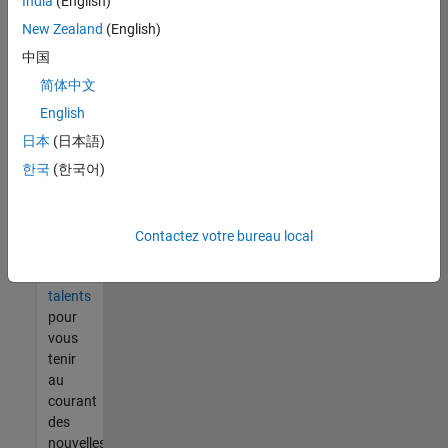
India
(English)
tout
vous
New Zealand
(English)
ne
中国
trouvez
简体中文
pas
d'offre
English
qui
日本
(日本語)
corresponde
한국
(한국어)
à vos
qualifications,
rejoignez
notre
Contactez votre bureau local
réseau
de
talents
pour
vous
tenir
au
courant
des
nouvelles