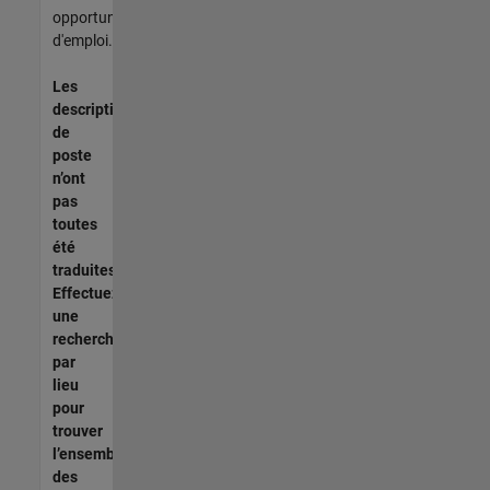
opportunités
d'emploi.
Les
descriptions
de
poste
n’ont
pas
toutes
été
traduites.
Effectuez
une
recherche
par
lieu
pour
trouver
l’ensemble
des