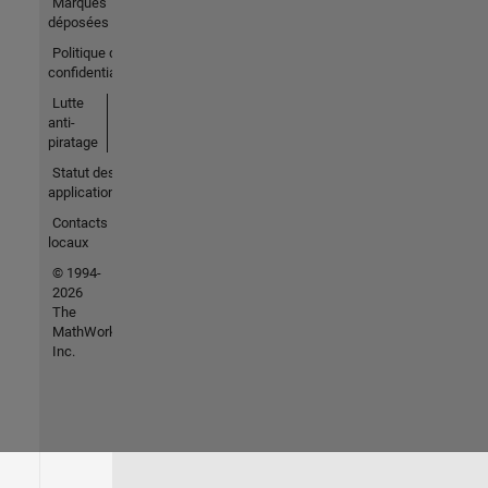
Marques
déposées
Politique de
confidentialité
Lutte
anti-
piratage
Statut des
applications
Contacts
locaux
© 1994-
2026
The
MathWorks,
Inc.