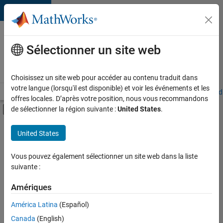
Passer au contenu
Votre
carrière
Sélectionner un site web
chez
MathWorks
Choisissez un site web pour accéder au contenu traduit dans
votre langue (lorsqu'il est disponible) et voir les événements et les
Accueil
Explorer nos opportunités
Adresses de nos bureaux
Étudi
offres locales. D’après votre position, nous vous recommandons
Activer/désactiver l'affichage du menu d
de sélectionner la région suivante :
United States
.
Contenu principal
FILTRER PAR
United States
Technologies de l’information
+
5
Infrastructure et architecture
Vous pouvez également sélectionner un site web dans la liste
suivante :
Ingénierie de la qualité
Ingénierie des versions
Amériques
Rédaction technique
Actuellement,
América Latina
(Español)
il n’y a
Applications et services web
Canada
(English)
aucune