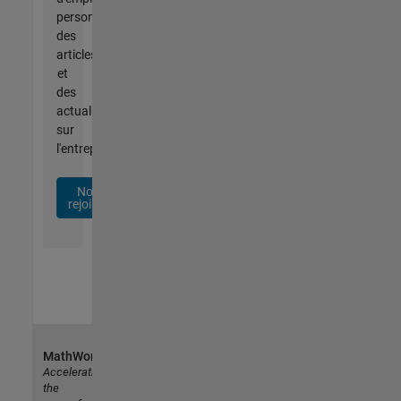
personnalisées,
des
articles
et
des
actualités
sur
l'entreprise.
Nous
rejoindre
MathWorks
Accelerating
the