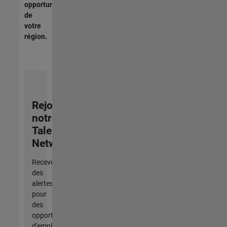
opportunités
de
votre
région.
Rejoignez
notre
Talent
Network
Recevez
des
alertes
pour
des
opportunités
d'emploi