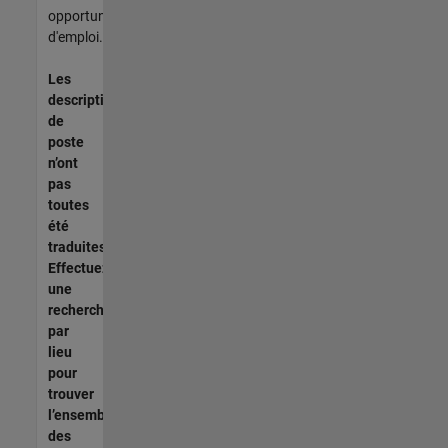
opportunités
d'emploi.
Les
descriptions
de
poste
n’ont
pas
toutes
été
traduites.
Effectuez
une
recherche
par
lieu
pour
trouver
l’ensemble
des