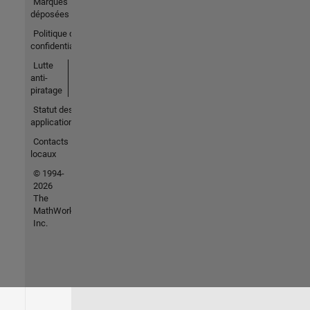
Marques
déposées
Politique de
confidentialité
Lutte
anti-
piratage
Statut des
applications
Contacts
locaux
© 1994-
2026
The
MathWorks,
Inc.