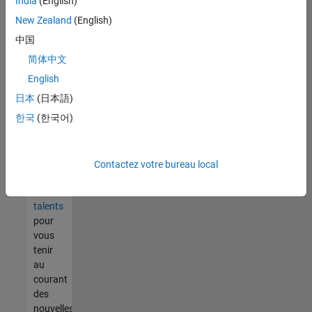
India
(English)
tout
vous
New Zealand
(English)
ne
中国
trouvez
简体中文
pas
d'offre
English
qui
日本
(日本語)
corresponde
한국
(한국어)
à vos
qualifications,
rejoignez
notre
Contactez votre bureau local
réseau
de
talents
pour
vous
tenir
au
courant
des
nouvelles