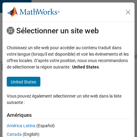
Passer au contenu
Votre
carrière
Sélectionner un site web
chez
MathWorks
Choisissez un site web pour accéder au contenu traduit dans
votre langue (lorsqu'il est disponible) et voir les événements et les
Accueil
Explorer nos opportunités
Adresses de nos bureaux
Étudi
offres locales. D’après votre position, nous vous recommandons
Activer/désactiver l'affichage du menu d
de sélectionner la région suivante :
United States
.
Contenu principal
FILTRER PAR
United States
Applications et outils commerciaux
+
4
Développement de produits
Vous pouvez également sélectionner un site web dans la liste
suivante :
Gestion des programmes
Ingénierie de la qualité
Amériques
Ingénierie des processus logiciels
Actuellement,
América Latina
(Español)
il n’y a
Canada
(English)
aucune