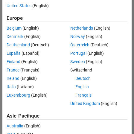
offre
United States
(English)
d'emploi
disponible
Europe
correspondant
à vos
Belgium
(English)
Netherlands
(English)
critères
Denmark
(English)
Norway
(English)
de
recherche.
Deutschland
(Deutsch)
Österreich
(Deutsch)
Vous
España
(Español)
Portugal
(English)
pouvez
Finland
(English)
Sweden
(English)
élargir
France
(Français)
Switzerland
votre
recherche
Ireland
(English)
Deutsch
ou
Italia
(Italiano)
English
afficher
Luxembourg
(English)
Français
l’ensemble
des
United Kingdom
(English)
offres
Asie-Pacifique
d'emploi
.
Si
Australia
(English)
malgré