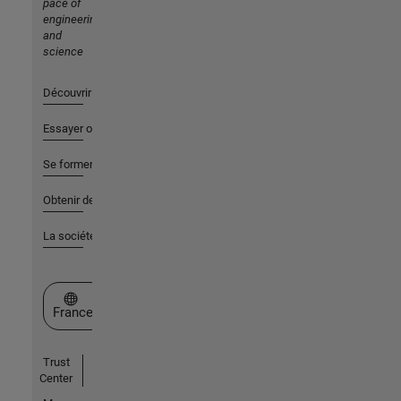
pace of
engineering
and
science
Découvrir les produits
Essayer ou acheter
Se former
Obtenir de l'aide
La société
Sélectionner un site web
France
Trust
Center