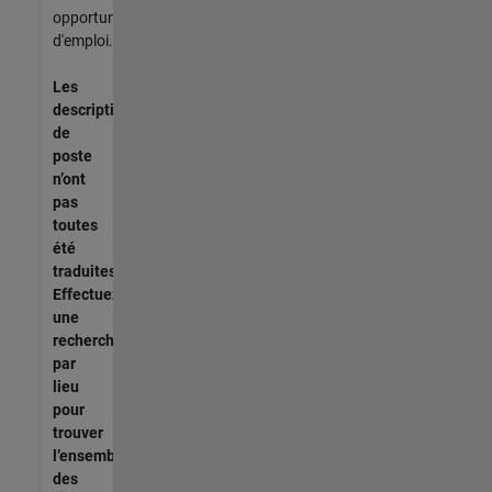
opportunités
d'emploi.
Les
descriptions
de
poste
n’ont
pas
toutes
été
traduites.
Effectuez
une
recherche
par
lieu
pour
trouver
l’ensemble
des