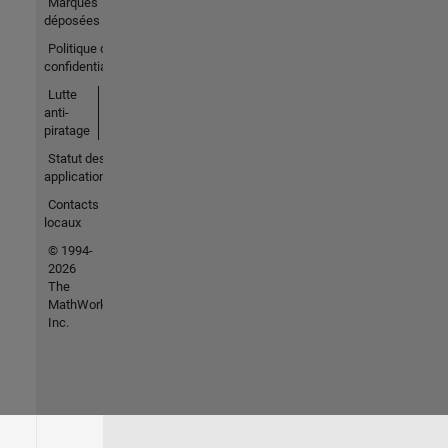
Marques
déposées
Politique de
confidentialité
Lutte
anti-
piratage
Statut des
applications
Contacts
locaux
© 1994-
2026
The
MathWorks,
Inc.