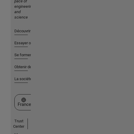
pace of
engineering
and
science
Découvrir les produits
Essayer ou acheter
Se former
Obtenir de l'aide
La société
Sélectionner un site web
France
Trust
Center