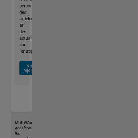
personnalisées,
des
articles
et
des
actualités
sur
l'entreprise.
Nous
rejoindre
MathWorks
Accelerating
the