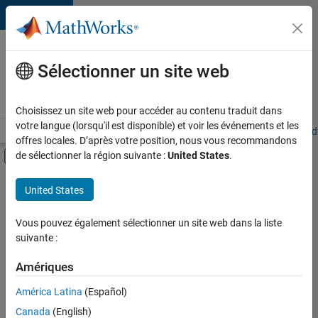
Passer au contenu
Votre
carrière
Sélectionner un site web
chez
MathWorks
Choisissez un site web pour accéder au contenu traduit dans
votre langue (lorsqu'il est disponible) et voir les événements et les
Accueil
Explorer nos opportunités
Adresses de nos bureaux
Étudi
offres locales. D’après votre position, nous vous recommandons
Activer/désactiver l'affichage du menu d
de sélectionner la région suivante :
United States
.
Contenu principal
FILTRER PAR
United States
Applications et outils commerciaux
+
4
Globalisation
Vous pouvez également sélectionner un site web dans la liste
suivante :
Gestion des programmes
Ingénierie de la qualité
Amériques
Ingénierie des versions
Actuellement,
América Latina
(Español)
il n’y a
Canada
(English)
aucune