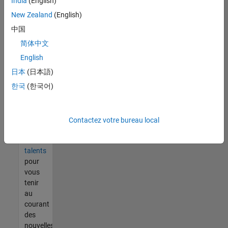
India
(English)
tout
vous
New Zealand
(English)
ne
中国
trouvez
简体中文
pas
d'offre
English
qui
日本
(日本語)
corresponde
한국
(한국어)
à vos
qualifications,
rejoignez
notre
Contactez votre bureau local
réseau
de
talents
pour
vous
tenir
au
courant
des
nouvelles