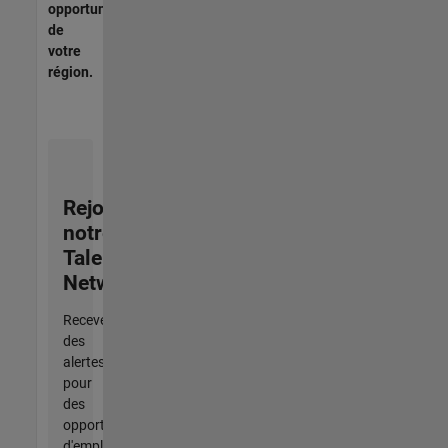
opportunités
de
votre
région.
Rejoignez
notre
Talent
Network
Recevez
des
alertes
pour
des
opportunités
d'emploi