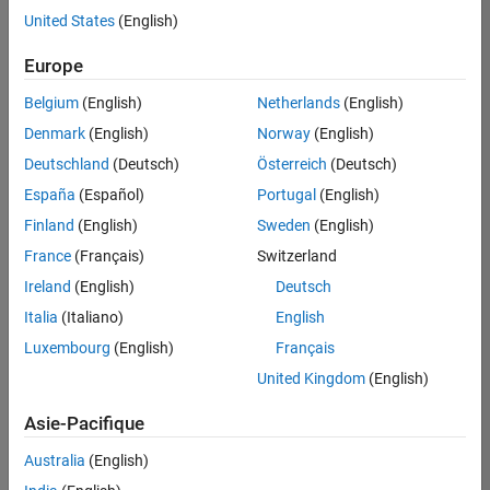
offre
United States
(English)
d'emploi
disponible
Europe
correspondant
à vos
Belgium
(English)
Netherlands
(English)
critères
Denmark
(English)
Norway
(English)
de
recherche.
Deutschland
(Deutsch)
Österreich
(Deutsch)
Vous
España
(Español)
Portugal
(English)
pouvez
Finland
(English)
Sweden
(English)
élargir
France
(Français)
Switzerland
votre
recherche
Ireland
(English)
Deutsch
ou
Italia
(Italiano)
English
afficher
Luxembourg
(English)
Français
l’ensemble
des
United Kingdom
(English)
offres
Asie-Pacifique
d'emploi
.
Si
Australia
(English)
malgré