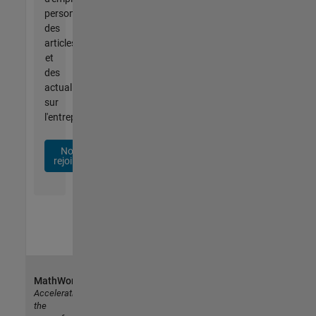
personnalisées,
des
articles
et
des
actualités
sur
l'entreprise.
Nous
rejoindre
MathWorks
Accelerating
the