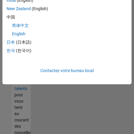
India
(English)
tout
vous
New Zealand
(English)
ne
中国
trouvez
简体中文
pas
d'offre
English
qui
日本
(日本語)
corresponde
한국
(한국어)
à vos
qualifications,
rejoignez
notre
Contactez votre bureau local
réseau
de
talents
pour
vous
tenir
au
courant
des
nouvelles