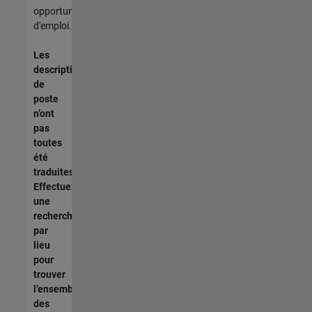
opportunités
d'emploi.
Les
descriptions
de
poste
n’ont
pas
toutes
été
traduites.
Effectuez
une
recherche
par
lieu
pour
trouver
l’ensemble
des