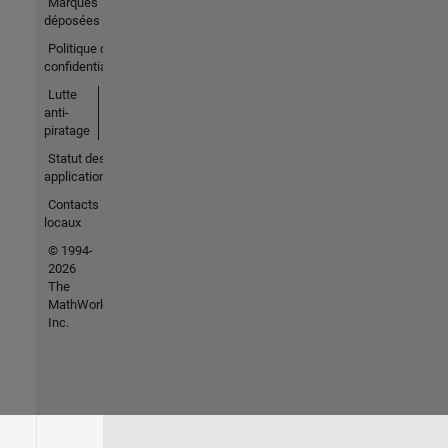
Marques
déposées
Politique de
confidentialité
Lutte
anti-
piratage
Statut des
applications
Contacts
locaux
© 1994-
2026
The
MathWorks,
Inc.