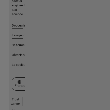
pace of
engineering
and
science
Découvrir les produits
Essayer ou acheter
Se former
Obtenir de l'aide
La société
Sélectionner un site web
France
Trust
Center