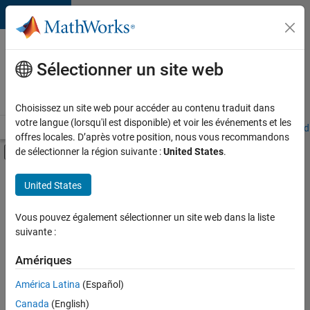
Passer au contenu
Votre
carrière
Sélectionner un site web
chez
MathWorks
Choisissez un site web pour accéder au contenu traduit dans
votre langue (lorsqu'il est disponible) et voir les événements et les
Accueil
Explorer nos opportunités
Adresses de nos bureaux
Étudi
offres locales. D’après votre position, nous vous recommandons
Activer/désactiver l'affichage du menu d
de sélectionner la région suivante :
United States
.
Contenu principal
FILTRER PAR
United States
Programme destiné aux nouvelles carrières (EDG)
+
5
Applications et outils commerciaux
Vous pouvez également sélectionner un site web dans la liste
suivante :
Globalisation
Technologies de l’information
Amériques
Infrastructure et architecture
Actuellement,
América Latina
(Español)
il n’y a
Ingénierie de la qualité
Canada
(English)
aucune