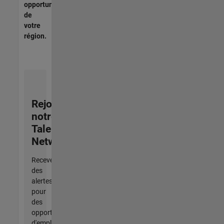
opportunités
de
votre
région.
Rejoignez
notre
Talent
Network
Recevez
des
alertes
pour
des
opportunités
d'emploi