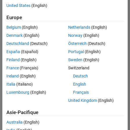
offre
United States
(English)
d'emploi
disponible
Europe
correspondant
à vos
Belgium
(English)
Netherlands
(English)
critères
Denmark
(English)
Norway
(English)
de
recherche.
Deutschland
(Deutsch)
Österreich
(Deutsch)
Vous
España
(Español)
Portugal
(English)
pouvez
Finland
(English)
Sweden
(English)
élargir
France
(Français)
Switzerland
votre
recherche
Ireland
(English)
Deutsch
ou
Italia
(Italiano)
English
afficher
Luxembourg
(English)
Français
l’ensemble
des
United Kingdom
(English)
offres
Asie-Pacifique
d'emploi
.
Si
Australia
(English)
malgré