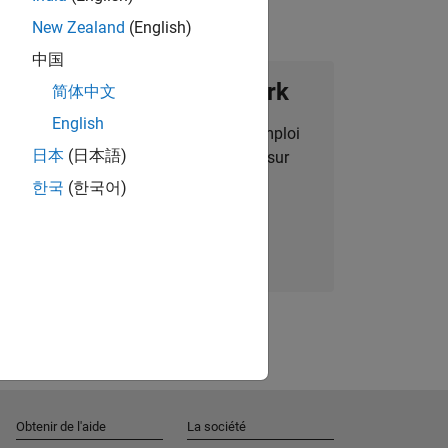
New Zealand
(English)
中国
ignez notre Talent Network
简体中文
English
des alertes pour des opportunités d'emploi
日本
(日本語)
alisées, des articles et des actualités sur
l'entreprise.
한국
(한국어)
Nous rejoindre
Obtenir de l'aide
La société