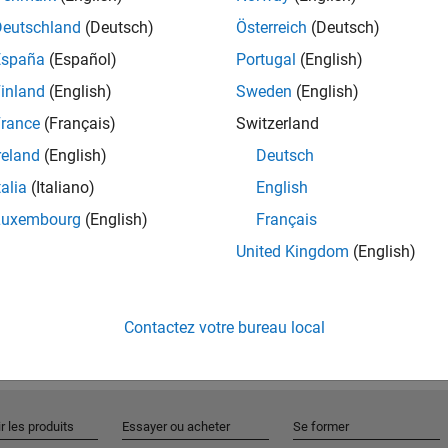
Deutschland
(Deutsch)
Österreich
(Deutsch)
España
(Español)
Portugal
(English)
Rejo
inland
(English)
Sweden
(English)
rance
(Français)
Switzerland
Recevez 
reland
(English)
Deutsch
personn
talia
(Italiano)
English
Luxembourg
(English)
Français
United Kingdom
(English)
Contactez votre bureau local
r les produits
Essayer ou acheter
Se former