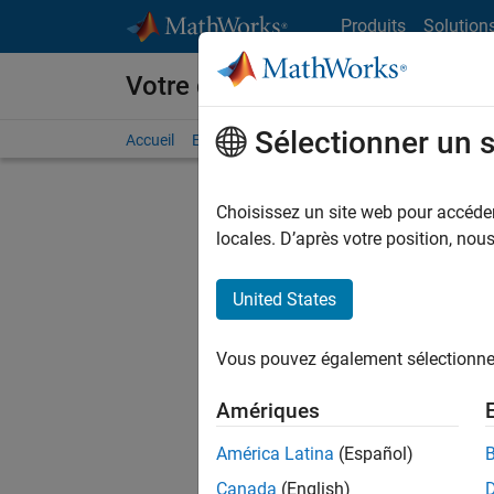
Passer au contenu
Produits
Solution
Votre carrière chez MathWorks
Sélectionner un 
Accueil
Explorer nos opportunités
Adresses de no
Choisissez un site web pour accéder 
FILTRER
locales. D’après votre position, no
United States
Actuell
Vous pou
Vous pouvez également sélectionner 
d'offre q
opportun
Amériques
Les desc
América Latina
(Español)
opportun
Canada
(English)