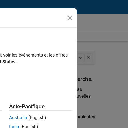
t voir les événements et les offres
lobalisation
Ingénierie de la qualité
+
1
d States
.
espondant à vos critères de recherche.
emploi
. Si malgré tout vous ne trouvez pas
ents
pour vous tenir au courant des nouvelles
Asie-Pacifique
 recherche par lieu pour trouver l’ensemble des
Australia
(English)
India
(English)