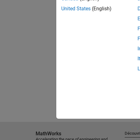
United States
(English)
F
F
I
I
MathWorks
Découvri
Accelerating the pace of engineering and