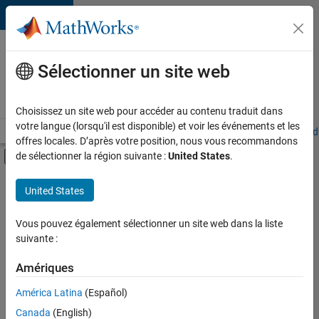
Passer au contenu
Votre
carrière
Sélectionner un site web
chez
MathWorks
Choisissez un site web pour accéder au contenu traduit dans
votre langue (lorsqu'il est disponible) et voir les événements et les
Accueil
Explorer nos opportunités
Adresses de nos bureaux
Étudi
offres locales. D’après votre position, nous vous recommandons
Activer/désactiver l'affichage du menu d
de sélectionner la région suivante :
United States
.
Contenu principal
FILTRER PAR
United States
Applications et outils commerciaux
+
4
Globalisation
Vous pouvez également sélectionner un site web dans la liste
suivante :
Ingénierie de la qualité
Ingénierie des versions
Amériques
Applications et services web
Actuellement,
América Latina
(Español)
il n’y a
Canada
(English)
aucune