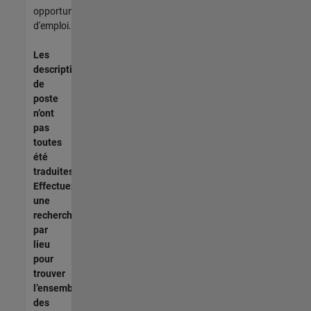
opportunités
d'emploi.
Les
descriptions
de
poste
n’ont
pas
toutes
été
traduites.
Effectuez
une
recherche
par
lieu
pour
trouver
l’ensemble
des