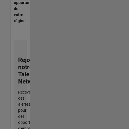
opportunités
de
votre
région.
Rejoignez
notre
Talent
Network
Recevez
des
alertes
pour
des
opportunités
d'emploi