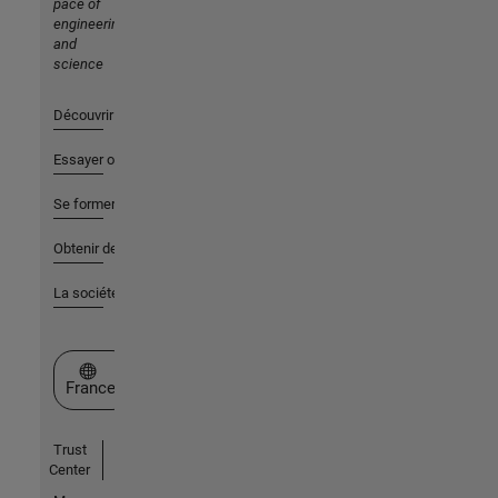
pace of
engineering
and
science
Découvrir les produits
Essayer ou acheter
Se former
Obtenir de l'aide
La société
Sélectionner un site web
France
Trust
Center