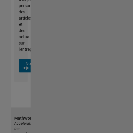
personnalisées,
des
articles
et
des
actualités
sur
l'entreprise.
Nous
rejoindre
MathWorks
Accelerating
the