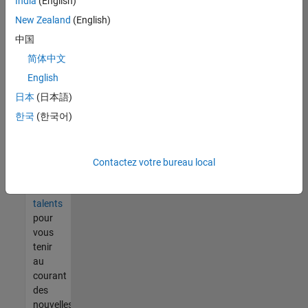
India
(English)
tout
vous
New Zealand
(English)
ne
中国
trouvez
简体中文
pas
d'offre
English
qui
日本
(日本語)
corresponde
한국
(한국어)
à vos
qualifications,
rejoignez
notre
Contactez votre bureau local
réseau
de
talents
pour
vous
tenir
au
courant
des
nouvelles