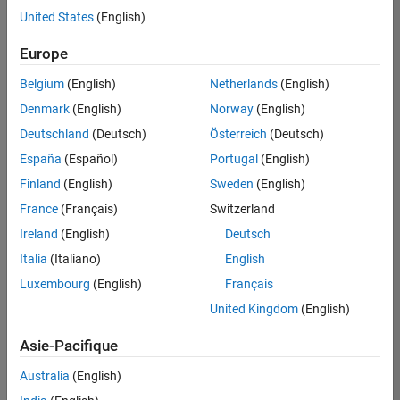
offre
United States
(English)
d'emploi
disponible
Europe
correspondant
à vos
Belgium
(English)
Netherlands
(English)
critères
Denmark
(English)
Norway
(English)
de
recherche.
Deutschland
(Deutsch)
Österreich
(Deutsch)
Vous
España
(Español)
Portugal
(English)
pouvez
Finland
(English)
Sweden
(English)
élargir
France
(Français)
Switzerland
votre
recherche
Ireland
(English)
Deutsch
ou
Italia
(Italiano)
English
afficher
Luxembourg
(English)
Français
l’ensemble
des
United Kingdom
(English)
offres
Asie-Pacifique
d'emploi
.
Si
Australia
(English)
malgré