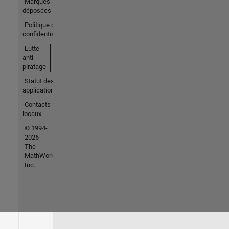
Marques
déposées
Politique de
confidentialité
Lutte
anti-
piratage
Statut des
applications
Contacts
locaux
© 1994-
2026
The
MathWorks,
Inc.