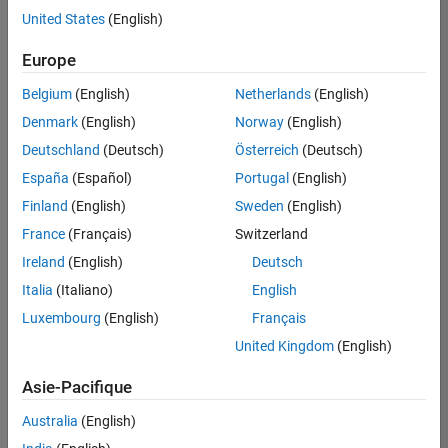
offre
United States
(English)
d'emploi
disponible
Europe
correspondant
à vos
Belgium
(English)
Netherlands
(English)
critères
Denmark
(English)
Norway
(English)
de
recherche.
Deutschland
(Deutsch)
Österreich
(Deutsch)
Vous
España
(Español)
Portugal
(English)
pouvez
Finland
(English)
Sweden
(English)
élargir
France
(Français)
Switzerland
votre
recherche
Ireland
(English)
Deutsch
ou
Italia
(Italiano)
English
afficher
Luxembourg
(English)
Français
l’ensemble
des
United Kingdom
(English)
offres
Asie-Pacifique
d'emploi
.
Si
Australia
(English)
malgré