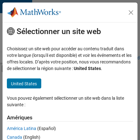
Passer au contenu
Votre
carrière
Sélectionner un site web
chez
MathWorks
Choisissez un site web pour accéder au contenu traduit dans
votre langue (lorsqu'il est disponible) et voir les événements et les
Accueil
Explorer nos opportunités
Adresses de nos bureaux
Étudi
offres locales. D’après votre position, nous vous recommandons
Activer/désactiver l'affichage du menu d
de sélectionner la région suivante :
United States
.
Contenu principal
FILTRER PAR
United States
Support avancé
+
3
Globalisation
Vous pouvez également sélectionner un site web dans la liste
suivante :
Ingénierie de la qualité
Applications et services web
Amériques
Actuellement,
América Latina
(Español)
il n’y a
Canada
(English)
aucune