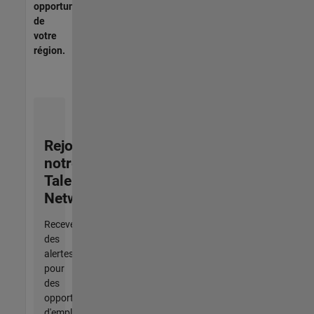
opportunités
de
votre
région.
Rejoignez
notre
Talent
Network
Recevez
des
alertes
pour
des
opportunités
d'emploi