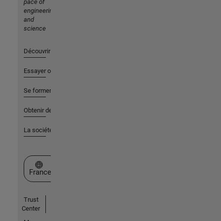
pace of
engineering
and
science
Découvrir les produits
Essayer ou acheter
Se former
Obtenir de l'aide
La société
Sélectionner un site web
France
Trust
Center