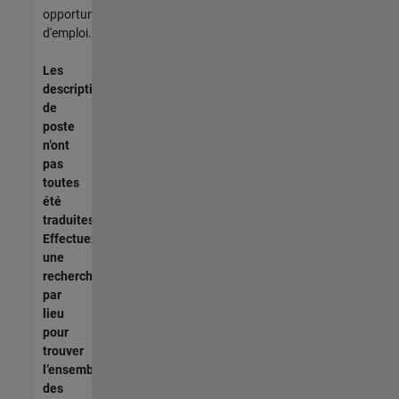
opportunités
d'emploi.
Les
descriptions
de
poste
n’ont
pas
toutes
été
traduites.
Effectuez
une
recherche
par
lieu
pour
trouver
l’ensemble
des