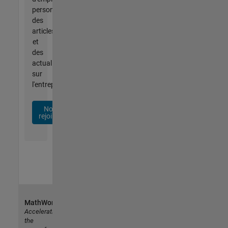
personnalisées,
des
articles
et
des
actualités
sur
l'entreprise.
Nous
rejoindre
MathWorks
Accelerating
the