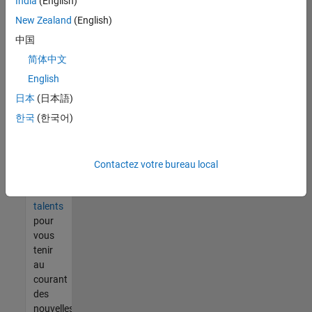
India
(English)
tout
vous
New Zealand
(English)
ne
中国
trouvez
简体中文
pas
d'offre
English
qui
日本
(日本語)
corresponde
한국
(한국어)
à vos
qualifications,
rejoignez
notre
Contactez votre bureau local
réseau
de
talents
pour
vous
tenir
au
courant
des
nouvelles