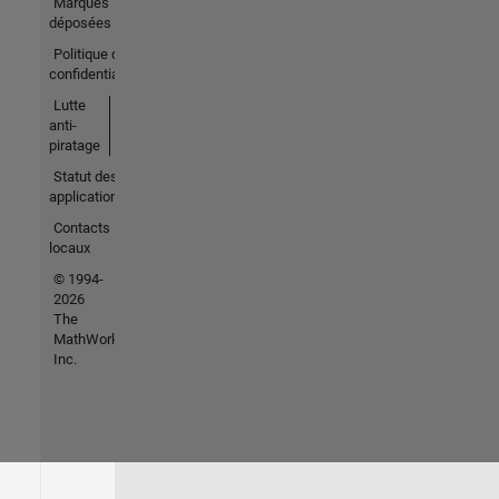
Marques
déposées
Politique de
confidentialité
Lutte
anti-
piratage
Statut des
applications
Contacts
locaux
© 1994-
2026
The
MathWorks,
Inc.