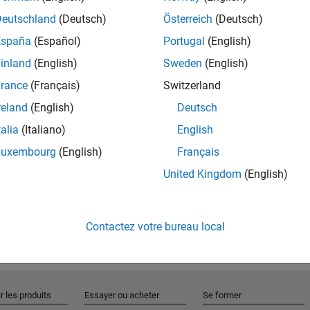
Deutschland
(Deutsch)
Österreich
(Deutsch)
España
(Español)
Portugal
(English)
Rejo
inland
(English)
Sweden
(English)
rance
(Français)
Switzerland
Recevez 
reland
(English)
Deutsch
personn
talia
(Italiano)
English
Luxembourg
(English)
Français
United Kingdom
(English)
Contactez votre bureau local
r les produits
Essayer ou acheter
Se former