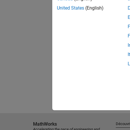
United States
(English)
F
F
I
I
MathWorks
Découvri
Accelerating the pace of engineering and