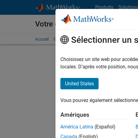
Passer au contenu
Produits
Solution
Votre carrière chez MathWorks
Sélectionner un 
Accueil
Explorer nos opportunités
Adresses de no
Choisissez un site web pour accéder 
FILTRER
locales. D’après votre position, no
United States
Actuell
Vous pou
Vous pouvez également sélectionner 
d'offre q
opportun
Amériques
Les desc
América Latina
(Español)
opportun
Canada
(English)