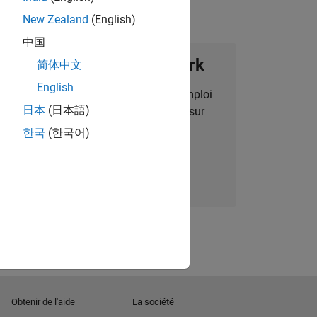
New Zealand
(English)
中国
ignez notre Talent Network
简体中文
English
des alertes pour des opportunités d'emploi
日本
(日本語)
alisées, des articles et des actualités sur
l'entreprise.
한국
(한국어)
Nous rejoindre
Obtenir de l'aide
La société