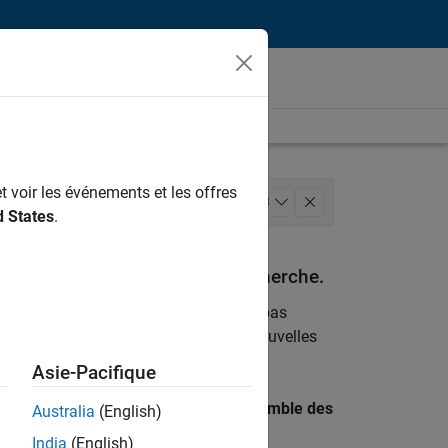
t voir les événements et les offres
l’information
+
3
d States
.
versions
espondant à vos critères de recherche.
emploi
. Si malgré tout vous ne trouvez pas
ents
pour vous tenir au courant des nouvelles
Asie-Pacifique
 recherche par lieu pour trouver l’ensemble des
Australia
(English)
India
(English)