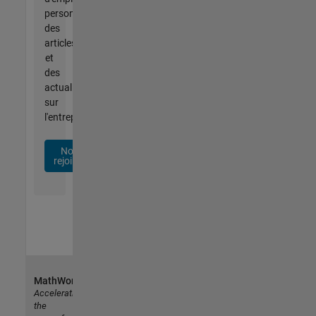
personnalisées,
des
articles
et
des
actualités
sur
l'entreprise.
Nous
rejoindre
MathWorks
Accelerating
the