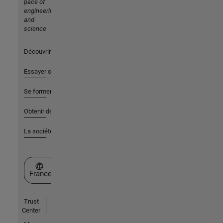
pace of
engineering
and
science
Découvrir les produits
Essayer ou acheter
Se former
Obtenir de l'aide
La société
Sélectionner un site web
France
Trust
Center