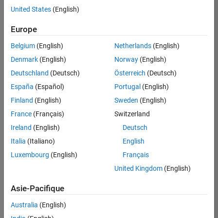
offre
United States
(English)
d'emploi
disponible
Europe
correspondant
à vos
Belgium
(English)
Netherlands
(English)
critères
Denmark
(English)
Norway
(English)
de
recherche.
Deutschland
(Deutsch)
Österreich
(Deutsch)
Vous
España
(Español)
Portugal
(English)
pouvez
Finland
(English)
Sweden
(English)
élargir
France
(Français)
Switzerland
votre
recherche
Ireland
(English)
Deutsch
ou
Italia
(Italiano)
English
afficher
Luxembourg
(English)
Français
l’ensemble
des
United Kingdom
(English)
offres
Asie-Pacifique
d'emploi
.
Si
Australia
(English)
malgré