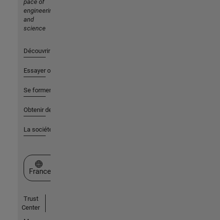
pace of
engineering
and
science
Découvrir les produits
Essayer ou acheter
Se former
Obtenir de l'aide
La société
Sélectionner un site web
France
Trust
Center