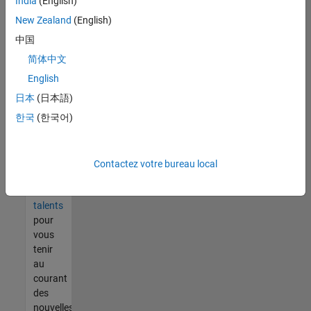
India
(English)
tout
vous
New Zealand
(English)
ne
中国
trouvez
简体中文
pas
d'offre
English
qui
日本
(日本語)
corresponde
한국
(한국어)
à vos
qualifications,
rejoignez
notre
Contactez votre bureau local
réseau
de
talents
pour
vous
tenir
au
courant
des
nouvelles