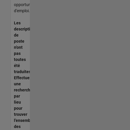
opportunités
d'emploi.
Les
descriptions
de
poste
n’ont
pas
toutes
été
traduites.
Effectuez
une
recherche
par
lieu
pour
trouver
l’ensemble
des