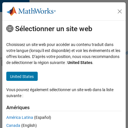
Passer au contenu
Votre
carrière
Sélectionner un site web
chez
MathWorks
Choisissez un site web pour accéder au contenu traduit dans
votre langue (lorsqu'il est disponible) et voir les événements et les
Accueil
Explorer nos opportunités
Adresses de nos bureaux
Étudi
offres locales. D’après votre position, nous vous recommandons
Activer/désactiver l'affichage du menu d
de sélectionner la région suivante :
United States
.
Contenu principal
FILTRER PAR
United States
Gestion des programmes
+
4
Ingénierie des versions
Vous pouvez également sélectionner un site web dans la liste
suivante :
Ingénierie des processus logiciels
Expérience utilisateur
Amériques
Applications et services web
Actuellement,
América Latina
(Español)
il n’y a
Canada
(English)
aucune