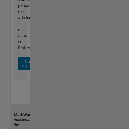
personnalisées,
des
articles
et
des
actualités
sur
l'entreprise.
Nous
rejoindre
MathWorks
Accelerating
the