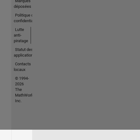
Marques
déposées
Politique de
confidentialité
Lutte
anti-
piratage
Statut des
applications
Contacts
locaux
© 1994-
2026
The
MathWorks,
Inc.