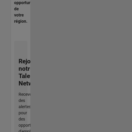
opportunités
de
votre
région.
Rejoignez
notre
Talent
Network
Recevez
des
alertes
pour
des
opportunités
d'emploi