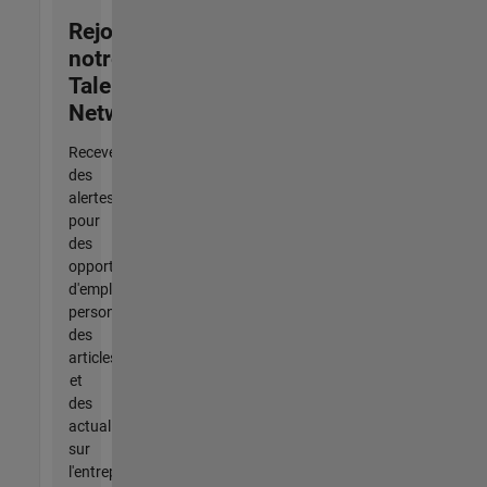
Rejoignez
notre
Talent
Network
Recevez
des
alertes
pour
des
opportunités
d'emploi
personnalisées,
des
articles
et
des
actualités
sur
l'entreprise.