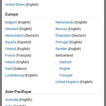
United States
(English)
Enregistrer
les offres
d’emploi
sélectionnées
Europe
Belgium
(English)
Netherlands
(English)
Les
Denmark
(English)
Norway
(English)
descriptions
Deutschland
(Deutsch)
Österreich
(Deutsch)
de
España
(Español)
Portugal
(English)
poste
n’ont
Finland
(English)
Sweden
(English)
pas
France
(Français)
Switzerland
toutes
Ireland
(English)
Deutsch
été
traduites.
Italia
(Italiano)
English
Effectuez
Luxembourg
(English)
Français
une
United Kingdom
(English)
recherche
par
Asie-Pacifique
lieu
pour
Australia
(English)
trouver