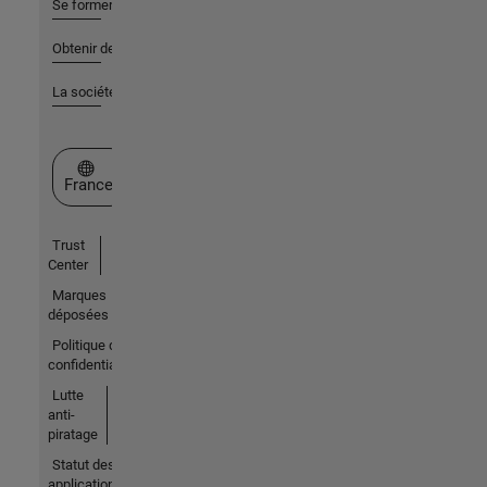
Se former
Obtenir de l'aide
La société
Sélectionner un site web
France
Trust
Center
Marques
déposées
Politique de
confidentialité
Lutte
anti-
piratage
Statut des
applications