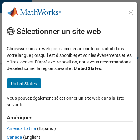
Passer au contenu
Votre
carrière
Sélectionner un site web
chez
MathWorks
Choisissez un site web pour accéder au contenu traduit dans
votre langue (lorsqu'il est disponible) et voir les événements et les
Accueil
Explorer nos opportunités
Adresses de nos bureaux
Étudi
offres locales. D’après votre position, nous vous recommandons
Activer/désactiver l'affichage du menu d
de sélectionner la région suivante :
United States
.
Contenu principal
FILTRER PAR
United States
Gestion des programmes
+
3
Ingénierie de la qualité
Vous pouvez également sélectionner un site web dans la liste
suivante :
Ingénierie des versions
Ingénierie des processus logiciels
Amériques
América Latina
(Español)
Trier par
Canada
(English)