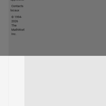
Contacts
locaux
© 1994-
2026
The
MathWorks,
Inc.