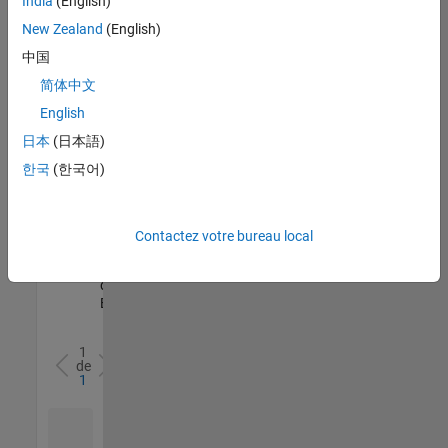
India
(English)
l’ensemble
New Zealand
(English)
des
opportunités
中国
de
简体中文
votre
English
région.
日本
(日本語)
한국
(한국어)
Senior Software Quality Engineer
Senior
Software
Quality
Engineer
Contactez votre bureau local
FR-Meudon
|
Ingénierie de la
qualité |
Expérimenté(e)
1
de
1