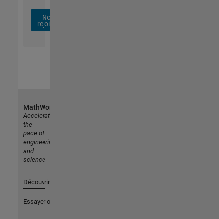
Nous
rejoindre
MathWorks
Accelerating
the
pace of
engineering
and
science
Découvrir les produits
Essayer ou acheter