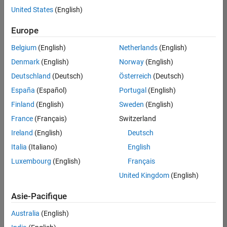
United States
(English)
Enregistrer
les offres
d’emploi
sélectionnées
Europe
Belgium
(English)
Netherlands
(English)
Les
Denmark
(English)
Norway
(English)
descriptions
Deutschland
(Deutsch)
Österreich
(Deutsch)
de
España
(Español)
Portugal
(English)
poste
n’ont
Finland
(English)
Sweden
(English)
pas
France
(Français)
Switzerland
toutes
Ireland
(English)
Deutsch
été
traduites.
Italia
(Italiano)
English
Effectuez
Luxembourg
(English)
Français
une
United Kingdom
(English)
recherche
par
Asie-Pacifique
lieu
pour
Australia
(English)
trouver