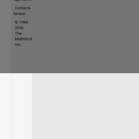
Contacts
locaux
© 1994-
2026
The
MathWorks,
Inc.