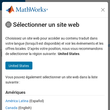
Passer au contenu
Votre
carrière
Sélectionner un site web
chez
MathWorks
Choisissez un site web pour accéder au contenu traduit dans
votre langue (lorsqu'il est disponible) et voir les événements et les
Accueil
Explorer nos opportunités
Adresses de nos bureaux
Étudi
offres locales. D’après votre position, nous vous recommandons
Activer/désactiver l'affichage du menu d
de sélectionner la région suivante :
United States
.
Contenu principal
FILTRER PAR
United States
Technologies de l’information
+
4
Gestion des programmes
Vous pouvez également sélectionner un site web dans la liste
suivante :
Ingénierie de la qualité
Ingénierie des processus logiciels
Amériques
Applications et services web
América Latina
(Español)
Trier par
Canada
(English)