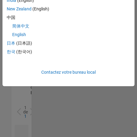
India
(English)
l’ensemble
New Zealand
(English)
des
opportunités
中国
de
简体中文
votre
English
région.
日本
(日本語)
한국
(한국어)
Senior Software Quality Engineer
Senior
Software
Quality
Engineer
Contactez votre bureau local
FR-Meudon
|
Ingénierie de la
qualité |
Expérimenté(e)
1
de
1