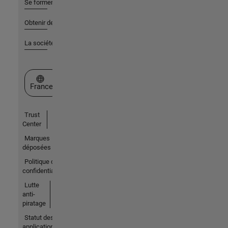
Se former
Obtenir de l'aide
La société
Sélectionner un site web
France
Trust
Center
Marques
déposées
Politique de
confidentialité
Lutte
anti-
piratage
Statut des
applications