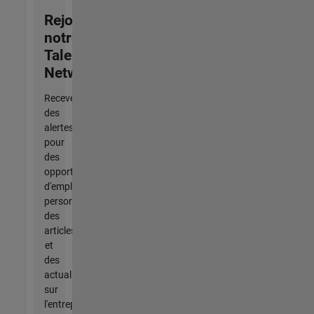
Rejoignez
notre
Talent
Network
Recevez
des
alertes
pour
des
opportunités
d'emploi
personnalisées,
des
articles
et
des
actualités
sur
l'entreprise.