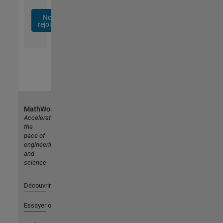
Nous
rejoindre
MathWorks
Accelerating
the
pace of
engineering
and
science
Découvrir les produits
Essayer ou acheter