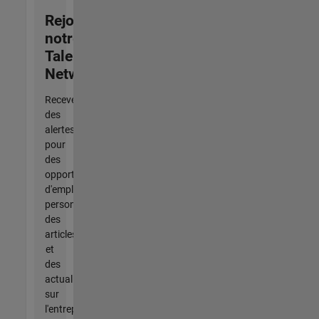
Rejoignez
notre
Talent
Network
Recevez
des
alertes
pour
des
opportunités
d'emploi
personnalisées,
des
articles
et
des
actualités
sur
l'entreprise.