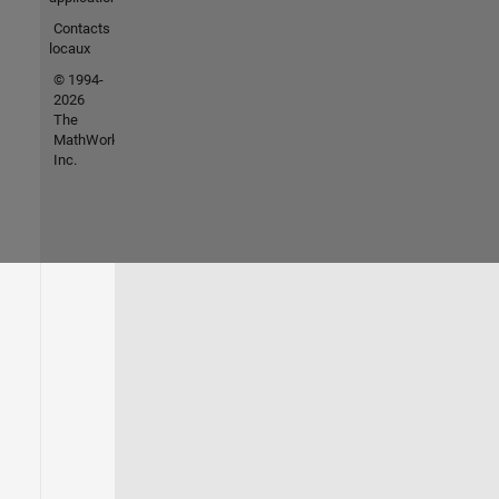
Contacts
locaux
© 1994-
2026
The
MathWorks,
Inc.