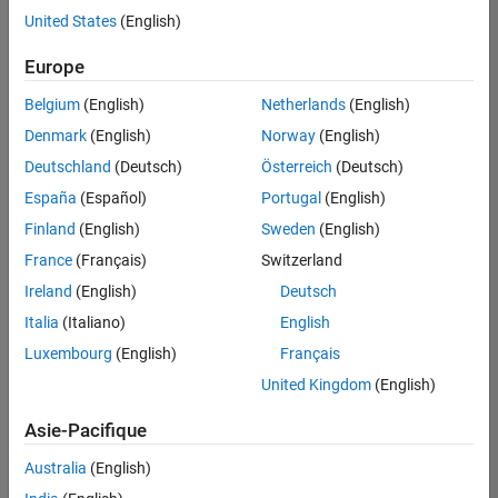
United States
(English)
Enregistrer
les offres
d’emploi
sélectionnées
Europe
Belgium
(English)
Netherlands
(English)
Les
Denmark
(English)
Norway
(English)
descriptions
Deutschland
(Deutsch)
Österreich
(Deutsch)
de
España
(Español)
Portugal
(English)
poste
n’ont
Finland
(English)
Sweden
(English)
pas
France
(Français)
Switzerland
toutes
Ireland
(English)
Deutsch
été
traduites.
Italia
(Italiano)
English
Effectuez
Luxembourg
(English)
Français
une
United Kingdom
(English)
recherche
par
Asie-Pacifique
lieu
pour
Australia
(English)
trouver