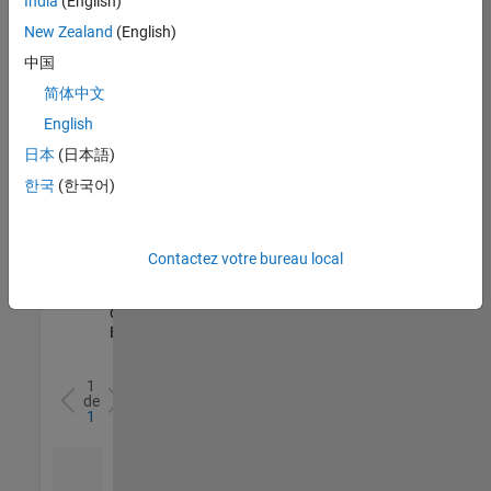
India
(English)
l’ensemble
New Zealand
(English)
des
opportunités
中国
de
简体中文
votre
English
région.
日本
(日本語)
한국
(한국어)
Senior Software Quality Engineer
Senior
Software
Quality
Engineer
Contactez votre bureau local
FR-Meudon
|
Ingénierie de la
qualité |
Expérimenté(e)
1
de
1