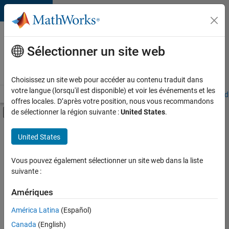
Passer au contenu
Votre
carrière
Sélectionner un site web
chez
MathWorks
Choisissez un site web pour accéder au contenu traduit dans
votre langue (lorsqu'il est disponible) et voir les événements et les
Accueil
Explorer nos opportunités
Adresses de nos bureaux
Étudi
offres locales. D’après votre position, nous vous recommandons
Activer/désactiver l'affichage du menu d
de sélectionner la région suivante :
United States
.
Contenu principal
FILTRER PAR
United States
Programme destiné aux nouvelles carrières (EDG)
+
3
Technologies de l’information
Vous pouvez également sélectionner un site web dans la liste
suivante :
Ingénierie de la qualité
Applications et services web
Amériques
América Latina
(Español)
Trier par
Canada
(English)