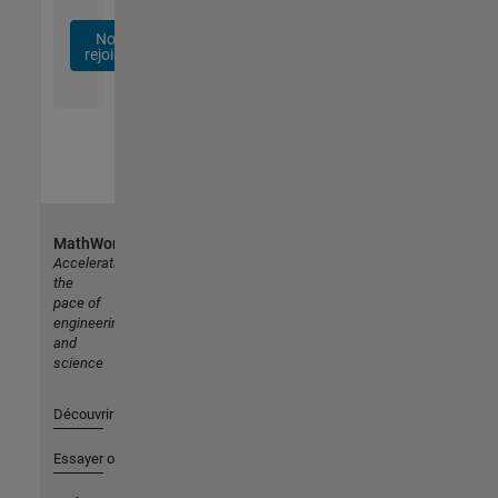
Nous
rejoindre
MathWorks
Accelerating
the
pace of
engineering
and
science
Découvrir les produits
Essayer ou acheter