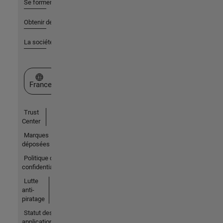
Se former
Obtenir de l'aide
La société
Sélectionner un site web
France
Trust
Center
Marques
déposées
Politique de
confidentialité
Lutte
anti-
piratage
Statut des
applications