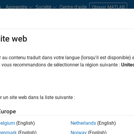
s
Apprendre
Société
Centre d'aide
Obtenir MATLAB
site web
s bureaux
Étudiants et carrières
Ressources
Compte candidat
au contenu traduit dans votre langue (lorsqu'il est disponible) e
 PAR
Programme destiné aux nouvelles carrières (EDG)
Technologies de l’information
Ing
us vous recommandons de sélectionner la région suivante :
Unite
Ingénierie des versions
Ingénierie des processus logiciels
Rédaction
ar
un site web dans la liste suivante :
er les offres d’emploi
sélectionnées
Europe
Belgium
(English)
Netherlands
(English)
riptions de poste n’ont pas toutes été traduites. Effectuez une
Denmark
(English)
Norway
(English)