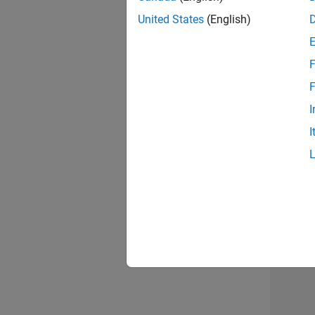
opportun
United States
(English)
Seni
F
F
I
I
1 d