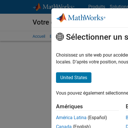
Passer au contenu
Produits
Solution
Votre carrière chez MathWorks
Sélectionner un 
Accueil
Explorer nos opportunités
Adresses de no
Choisissez un site web pour accéder 
FILTRER
locales. D’après votre position, no
United States
Trier p
Vous pouvez également sélectionner 
Enregistr
Amériques
América Latina
(Español)
Les desc
Canada
(English)