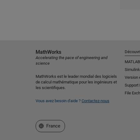
MathWorks
Découvri
Accelerating the pace of engineering and
MATLAB
science
Simulink
MathWorks est le leader mondial des logiciels
Version 
de calcul mathématique pour les ingénieurs et
Support
les scientifiques.
File Exc
Vous avez besoin d'aide ?
Contactez-nous
Sélectionner un site web
France