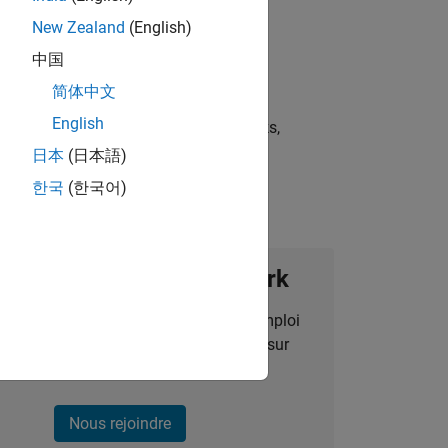
New Zealand
(English)
中国
简体中文
English
st strategies, scalable test frameworks,
日本
(日本語)
한국
(한국어)
ignez notre Talent Network
des alertes pour des opportunités d'emploi
alisées, des articles et des actualités sur
l'entreprise.
Nous rejoindre