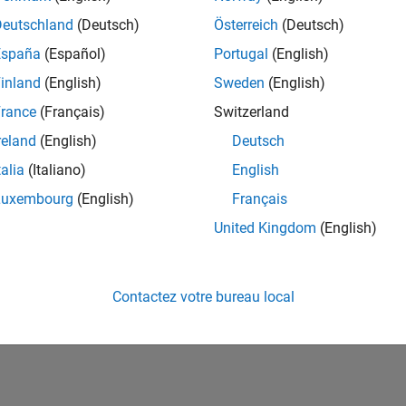
ités de votre région.
Deutschland
(Deutsch)
Österreich
(Deutsch)
España
(Español)
Portugal
(English)
or Software Quality Engineer
Senior Software Quality Engineer
inland
(English)
Sweden
(English)
FR-Meudon
| Ingénierie de la qualité | Expérimenté(e)
rance
(Français)
Switzerland
Leverage your C/C++ development skills to design and develop te
automated test suites, Hands-on testing for Polyspace.
reland
(English)
Deutsch
talia
(Italiano)
English
e
1
Luxembourg
(English)
Français
United Kingdom
(English)
Rejo
Recevez 
Contactez votre bureau local
personn