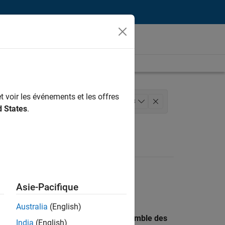
t voir les événements et les offres
énierie de la qualité
+
3
d States
.
 technique
Asie-Pacifique
Australia
(English)
 recherche par lieu pour trouver l’ensemble des
India
(English)