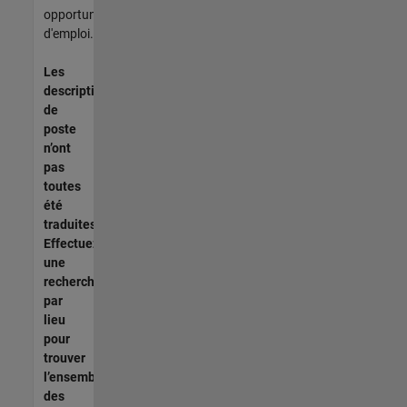
opportunités
d'emploi.
Les
descriptions
de
poste
n’ont
pas
toutes
été
traduites.
Effectuez
une
recherche
par
lieu
pour
trouver
l’ensemble
des