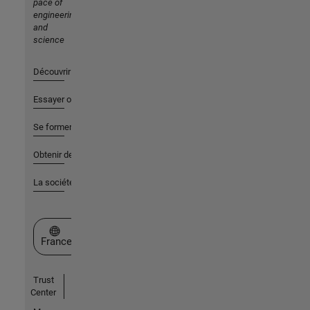
pace of
engineering
and
science
Découvrir les produits
Essayer ou acheter
Se former
Obtenir de l'aide
La société
Sélectionner un site web
France
Trust
Center