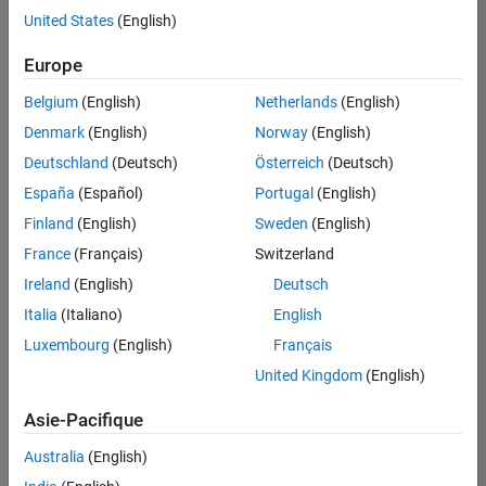
offre
United States
(English)
d'emploi
disponible
Europe
correspondant
à vos
Belgium
(English)
Netherlands
(English)
critères
Denmark
(English)
Norway
(English)
de
recherche.
Deutschland
(Deutsch)
Österreich
(Deutsch)
Vous
España
(Español)
Portugal
(English)
pouvez
Finland
(English)
Sweden
(English)
élargir
France
(Français)
Switzerland
votre
recherche
Ireland
(English)
Deutsch
ou
Italia
(Italiano)
English
afficher
Luxembourg
(English)
Français
l’ensemble
des
United Kingdom
(English)
offres
Asie-Pacifique
d'emploi
.
Si
Australia
(English)
malgré