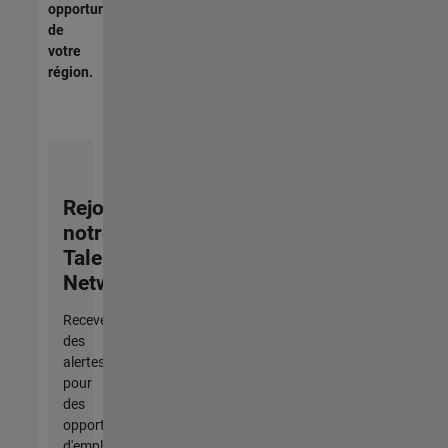
opportunités
de
votre
région.
Rejoignez
notre
Talent
Network
Recevez
des
alertes
pour
des
opportunités
d'emploi