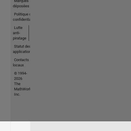
Marques
déposées
Politique de
confidentialité
Lutte
anti-
piratage
Statut des
applications
Contacts
locaux
© 1994-
2026
The
MathWorks,
Inc.