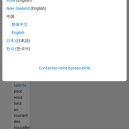
India
(English)
tout
vous
New Zealand
(English)
ne
中国
trouvez
简体中文
pas
d'offre
English
qui
日本
(日本語)
corresponde
한국
(한국어)
à vos
qualifications,
rejoignez
notre
Contactez votre bureau local
réseau
de
talents
pour
vous
tenir
au
courant
des
nouvelles