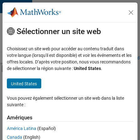
Passer au contenu
Votre
carrière
Sélectionner un site web
chez
MathWorks
Choisissez un site web pour accéder au contenu traduit dans
votre langue (lorsqu'il est disponible) et voir les événements et les
Accueil
Explorer nos opportunités
Adresses de nos bureaux
Étudi
offres locales. D’après votre position, nous vous recommandons
Activer/désactiver l'affichage du menu d
de sélectionner la région suivante :
United States
.
Contenu principal
FILTRER PAR
United States
Technologies de l’information
+
3
Infrastructure et architecture
Vous pouvez également sélectionner un site web dans la liste
suivante :
Développement de produits
Ingénierie des processus logiciels
Amériques
Actuellement,
América Latina
(Español)
il n’y a
Canada
(English)
aucune