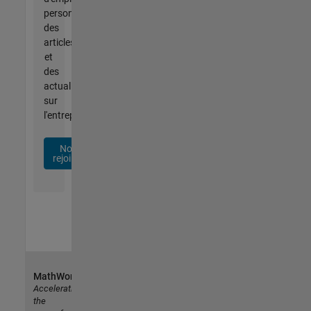
personnalisées,
des
articles
et
des
actualités
sur
l'entreprise.
Nous
rejoindre
MathWorks
Accelerating
the