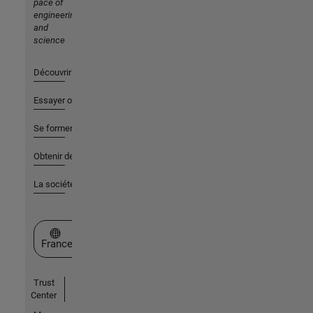
pace of
engineering
and
science
Découvrir les produits
Essayer ou acheter
Se former
Obtenir de l'aide
La société
Sélectionner un site web
France
Trust
Center