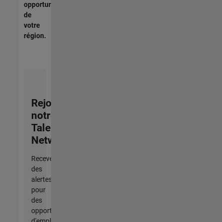
opportunités
de
votre
région.
Rejoignez
notre
Talent
Network
Recevez
des
alertes
pour
des
opportunités
d'emploi