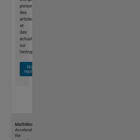
personnalisées,
des
articles
et
des
actualités
sur
l'entreprise.
Nous
rejoindre
MathWorks
Accelerating
the