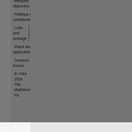
Marques
déposées
Politique de
confidentialité
Lutte
anti-
piratage
Statut des
applications
Contacts
locaux
© 1994-
2026
The
MathWorks,
Inc.