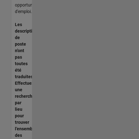
opportunités
d'emploi.
Les
descriptions
de
poste
n’ont
pas
toutes
été
traduites.
Effectuez
une
recherche
par
lieu
pour
trouver
l’ensemble
des