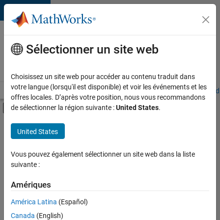
Passer au contenu
Votre
carrière
Sélectionner un site web
chez
MathWorks
Choisissez un site web pour accéder au contenu traduit dans
votre langue (lorsqu'il est disponible) et voir les événements et les
Accueil
Explorer nos opportunités
Adresses de nos bureaux
Étudi
offres locales. D’après votre position, nous vous recommandons
Activer/désactiver l'affichage du menu d
de sélectionner la région suivante :
United States
.
Contenu principal
FILTRER PAR
United States
Programme destiné aux nouvelles carrières (EDG)
+
3
Technologies de l’information
Vous pouvez également sélectionner un site web dans la liste
suivante :
Infrastructure et architecture
Ingénierie des processus logiciels
Amériques
Actuellement,
América Latina
(Español)
il n’y a
Canada
(English)
aucune