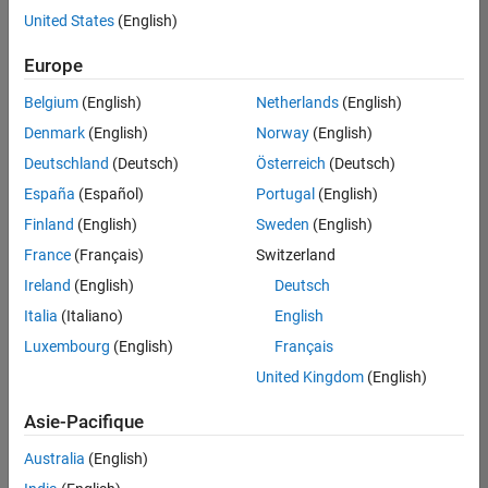
offre
United States
(English)
d'emploi
disponible
Europe
correspondant
à vos
Belgium
(English)
Netherlands
(English)
critères
Denmark
(English)
Norway
(English)
de
recherche.
Deutschland
(Deutsch)
Österreich
(Deutsch)
Vous
España
(Español)
Portugal
(English)
pouvez
Finland
(English)
Sweden
(English)
élargir
France
(Français)
Switzerland
votre
recherche
Ireland
(English)
Deutsch
ou
Italia
(Italiano)
English
afficher
Luxembourg
(English)
Français
l’ensemble
des
United Kingdom
(English)
offres
Asie-Pacifique
d'emploi
.
Si
Australia
(English)
malgré