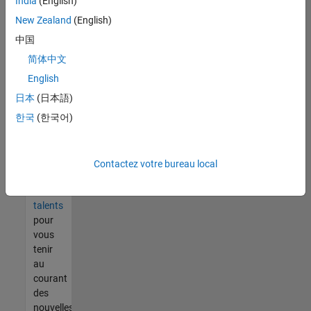
India
(English)
tout
vous
New Zealand
(English)
ne
中国
trouvez
简体中文
pas
d'offre
English
qui
日本
(日本語)
corresponde
한국
(한국어)
à vos
qualifications,
rejoignez
notre
Contactez votre bureau local
réseau
de
talents
pour
vous
tenir
au
courant
des
nouvelles