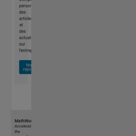
personnalisées,
des
articles
et
des
actualités
sur
l'entreprise.
Nous
rejoindre
MathWorks
Accelerating
the