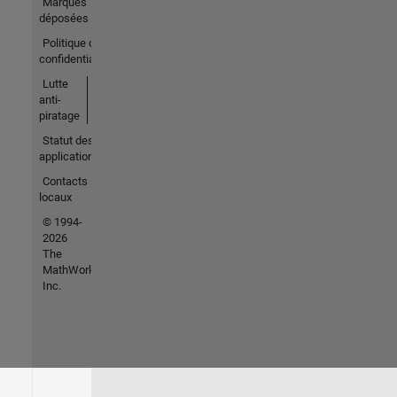
Marques
déposées
Politique de
confidentialité
Lutte
anti-
piratage
Statut des
applications
Contacts
locaux
© 1994-
2026
The
MathWorks,
Inc.