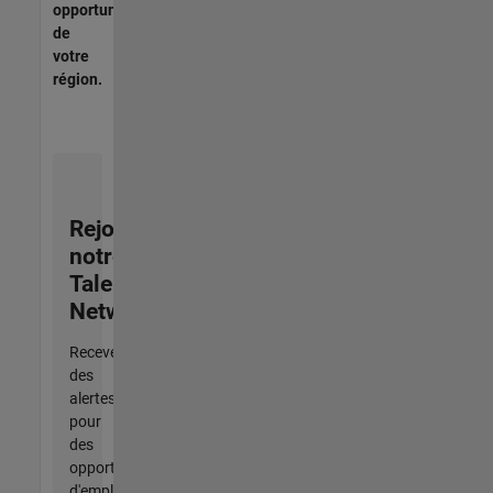
opportunités
de
votre
région.
Rejoignez
notre
Talent
Network
Recevez
des
alertes
pour
des
opportunités
d'emploi