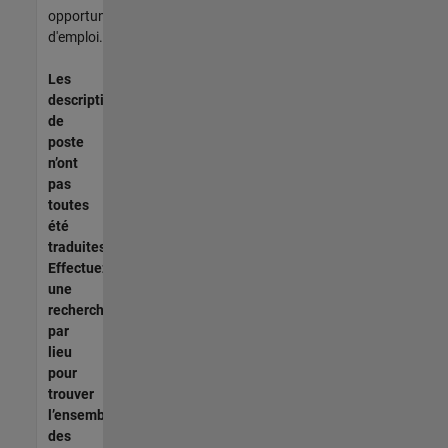
opportunités
d'emploi.
Les
descriptions
de
poste
n’ont
pas
toutes
été
traduites.
Effectuez
une
recherche
par
lieu
pour
trouver
l’ensemble
des