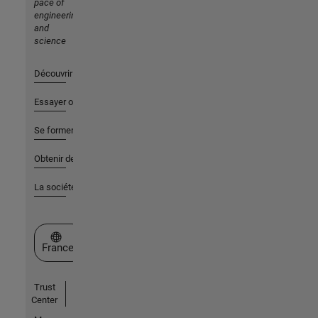
pace of
engineering
and
science
Découvrir les produits
Essayer ou acheter
Se former
Obtenir de l'aide
La société
Sélectionner un site web
France
Trust
Center