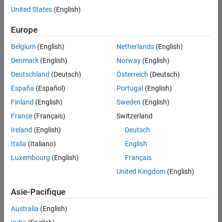
offre
United States
(English)
d'emploi
disponible
Europe
correspondant
à vos
Belgium
(English)
Netherlands
(English)
critères
Denmark
(English)
Norway
(English)
de
recherche.
Deutschland
(Deutsch)
Österreich
(Deutsch)
Vous
España
(Español)
Portugal
(English)
pouvez
Finland
(English)
Sweden
(English)
élargir
France
(Français)
Switzerland
votre
recherche
Ireland
(English)
Deutsch
ou
Italia
(Italiano)
English
afficher
Luxembourg
(English)
Français
l’ensemble
des
United Kingdom
(English)
offres
Asie-Pacifique
d'emploi
.
Si
Australia
(English)
malgré