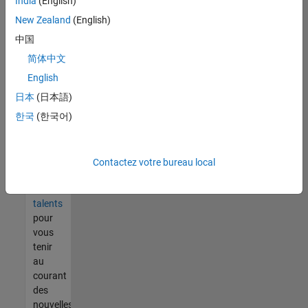
India
(English)
tout
vous
New Zealand
(English)
ne
中国
trouvez
简体中文
pas
d'offre
English
qui
日本
(日本語)
corresponde
한국
(한국어)
à vos
qualifications,
rejoignez
notre
Contactez votre bureau local
réseau
de
talents
pour
vous
tenir
au
courant
des
nouvelles