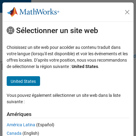
Passer au contenu
Votre
carrière
Sélectionner un site web
chez
MathWorks
Choisissez un site web pour accéder au contenu traduit dans
votre langue (lorsqu'il est disponible) et voir les événements et les
Accueil
Explorer nos opportunités
Adresses de nos bureaux
Étudi
offres locales. D’après votre position, nous vous recommandons
Activer/désactiver l'affichage du menu d
de sélectionner la région suivante :
United States
.
Contenu principal
FILTRER PAR
United States
Programme destiné aux nouvelles carrières (EDG)
+
4
Développement de produits
Vous pouvez également sélectionner un site web dans la liste
suivante :
Gestion des programmes
Ingénierie des versions
Amériques
Rédaction technique
Actuellement,
América Latina
(Español)
il n’y a
Canada
(English)
aucune