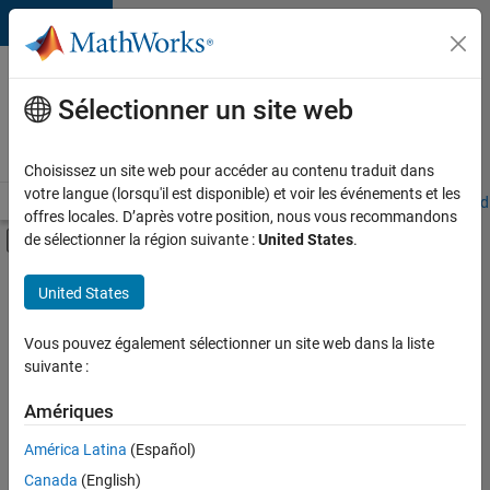
Passer au contenu
Votre
carrière
Sélectionner un site web
chez
MathWorks
Choisissez un site web pour accéder au contenu traduit dans
votre langue (lorsqu'il est disponible) et voir les événements et les
Accueil
Explorer nos opportunités
Adresses de nos bureaux
Étudi
offres locales. D’après votre position, nous vous recommandons
Activer/désactiver l'affichage du menu d
de sélectionner la région suivante :
United States
.
Contenu principal
FILTRER PAR
United States
Programme destiné aux nouvelles carrières (EDG)
+
2
Gestion des programmes
Vous pouvez également sélectionner un site web dans la liste
suivante :
Ingénierie des processus logiciels
Amériques
Actuellement,
América Latina
(Español)
il n’y a
Canada
(English)
aucune