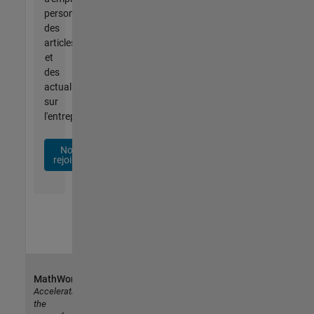
personnalisées,
des
articles
et
des
actualités
sur
l'entreprise.
Nous
rejoindre
MathWorks
Accelerating
the