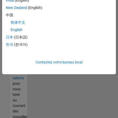
India
(English)
tout
vous
New Zealand
(English)
ne
中国
trouvez
简体中文
pas
d'offre
English
qui
日本
(日本語)
corresponde
한국
(한국어)
à vos
qualifications,
rejoignez
notre
Contactez votre bureau local
réseau
de
talents
pour
vous
tenir
au
courant
des
nouvelles