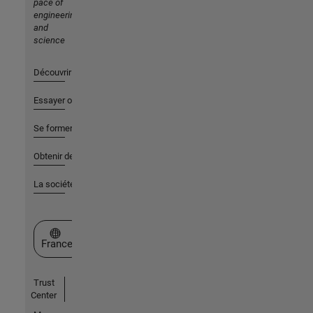
pace of
engineering
and
science
Découvrir les produits
Essayer ou acheter
Se former
Obtenir de l'aide
La société
Sélectionner un site web
France
Trust
Center