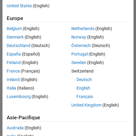
offre
United States
(English)
d'emploi
disponible
Europe
correspondant
à vos
Belgium
(English)
Netherlands
(English)
critères
Denmark
(English)
Norway
(English)
de
recherche.
Deutschland
(Deutsch)
Österreich
(Deutsch)
Vous
España
(Español)
Portugal
(English)
pouvez
Finland
(English)
Sweden
(English)
élargir
France
(Français)
Switzerland
votre
recherche
Ireland
(English)
Deutsch
ou
Italia
(Italiano)
English
afficher
Luxembourg
(English)
Français
l’ensemble
des
United Kingdom
(English)
offres
Asie-Pacifique
d'emploi
.
Si
Australia
(English)
malgré