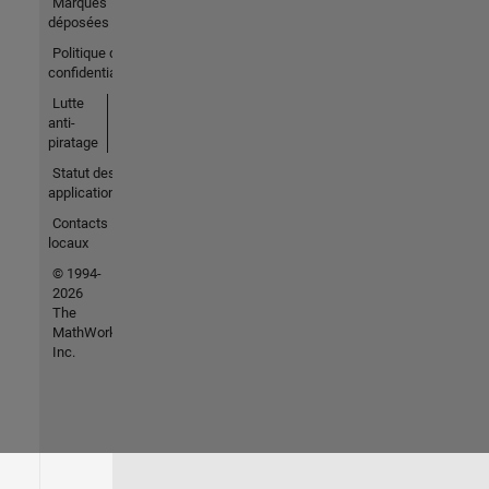
Marques
déposées
Politique de
confidentialité
Lutte
anti-
piratage
Statut des
applications
Contacts
locaux
© 1994-
2026
The
MathWorks,
Inc.