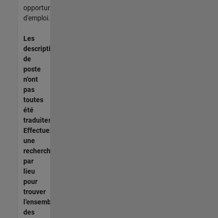
opportunités
d'emploi.
Les
descriptions
de
poste
n’ont
pas
toutes
été
traduites.
Effectuez
une
recherche
par
lieu
pour
trouver
l’ensemble
des