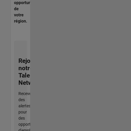
opportunités
de
votre
région.
Rejoignez
notre
Talent
Network
Recevez
des
alertes
pour
des
opportunités
d'emploi