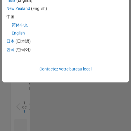
India
(English)
l’ensemble
New Zealand
(English)
des
opportunités
中国
de
简体中文
votre
English
région.
日本
(日本語)
한국
(한국어)
Senior Software Quality Engineer
Senior
Software
Quality
Engineer
Contactez votre bureau local
FR-Meudon
|
Ingénierie de la
qualité |
Expérimenté(e)
1
de
1