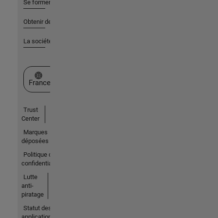
Se former
Obtenir de l'aide
La société
Sélectionner un site web
France
Trust
Center
Marques
déposées
Politique de
confidentialité
Lutte
anti-
piratage
Statut des
applications