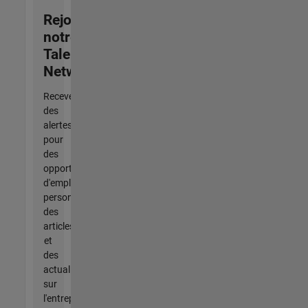
Rejoignez
notre
Talent
Network
Recevez
des
alertes
pour
des
opportunités
d'emploi
personnalisées,
des
articles
et
des
actualités
sur
l'entreprise.