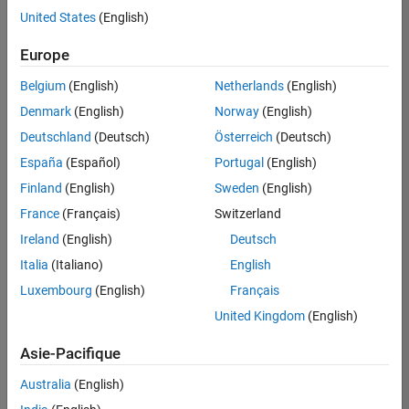
United States
(English)
Enregistrer
les offres
d’emploi
sélectionnées
Europe
Belgium
(English)
Netherlands
(English)
Les
Denmark
(English)
Norway
(English)
descriptions
Deutschland
(Deutsch)
Österreich
(Deutsch)
de
España
(Español)
Portugal
(English)
poste
n’ont
Finland
(English)
Sweden
(English)
pas
France
(Français)
Switzerland
toutes
Ireland
(English)
Deutsch
été
traduites.
Italia
(Italiano)
English
Effectuez
Luxembourg
(English)
Français
une
United Kingdom
(English)
recherche
par
Asie-Pacifique
lieu
pour
Australia
(English)
trouver