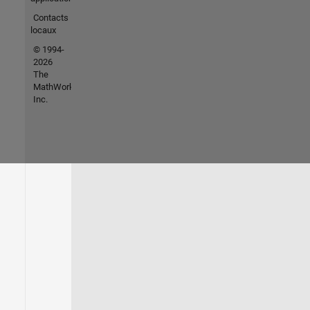
Contacts
locaux
© 1994-
2026
The
MathWorks,
Inc.