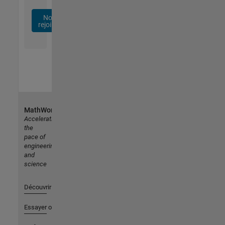
Nous
rejoindre
MathWorks
Accelerating
the
pace of
engineering
and
science
Découvrir les produits
Essayer ou acheter