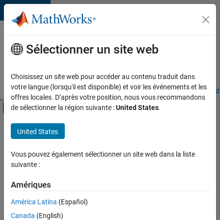
Passer au contenu
Votre
carrière
Sélectionner un site web
chez
MathWorks
Choisissez un site web pour accéder au contenu traduit dans
votre langue (lorsqu'il est disponible) et voir les événements et les
Accueil
Explorer nos opportunités
Adresses de nos bureaux
Étudi
offres locales. D’après votre position, nous vous recommandons
Activer/désactiver l'affichage du menu d
de sélectionner la région suivante :
United States
.
Contenu principal
FILTRER PAR
United States
Programme destiné aux nouvelles carrières (EDG)
+
2
Gestion des programmes
Vous pouvez également sélectionner un site web dans la liste
suivante :
Ingénierie de la qualité
Amériques
América Latina
(Español)
Trier par
Canada
(English)