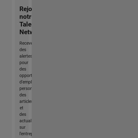
Rejoignez
notre
Talent
Network
Recevez
des
alertes
pour
des
opportunités
d'emploi
personnalisées,
des
articles
et
des
actualités
sur
l'entreprise.