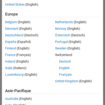
United States
(English)
Enregistrer
les offres
d’emploi
sélectionnées
Europe
Belgium
(English)
Netherlands
(English)
Les
Denmark
(English)
Norway
(English)
descriptions
Deutschland
(Deutsch)
Österreich
(Deutsch)
de
España
(Español)
Portugal
(English)
poste
n’ont
Finland
(English)
Sweden
(English)
pas
France
(Français)
Switzerland
toutes
Ireland
(English)
Deutsch
été
traduites.
Italia
(Italiano)
English
Effectuez
Luxembourg
(English)
Français
une
United Kingdom
(English)
recherche
par
Asie-Pacifique
lieu
pour
Australia
(English)
trouver