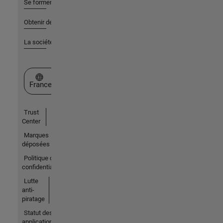
Se former
Obtenir de l'aide
La société
Sélectionner un site web
France
Trust
Center
Marques
déposées
Politique de
confidentialité
Lutte
anti-
piratage
Statut des
applications