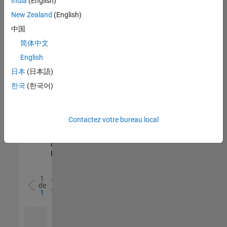
India
(English)
l’ensemble
New Zealand
(English)
des
opportunités
中国
de
简体中文
votre
English
région.
日本
(日本語)
한국
(한국어)
Senior Software Quality Engineer
Senior
Software
Quality
Engineer
Contactez votre bureau local
FR-Meudon
|
Ingénierie de la
qualité |
Expérimenté(e)
1
de
1