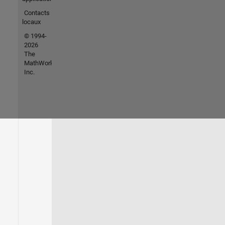
Contacts
locaux
© 1994-
2026
The
MathWorks,
Inc.