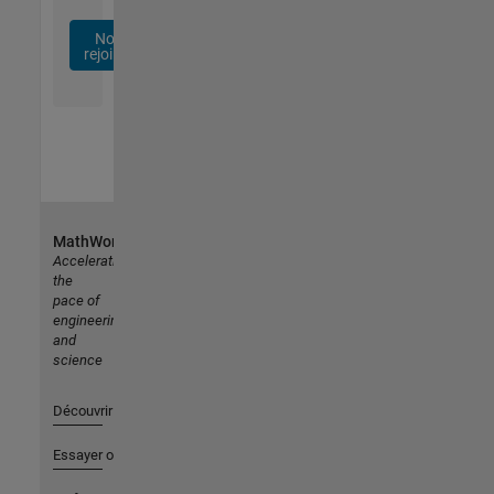
Nous
rejoindre
MathWorks
Accelerating
the
pace of
engineering
and
science
Découvrir les produits
Essayer ou acheter