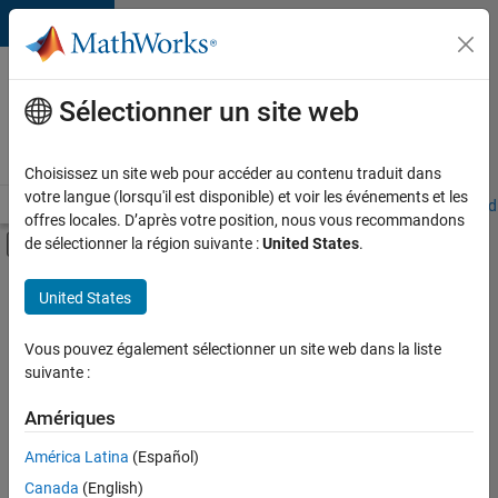
Passer au contenu
Votre
carrière
Sélectionner un site web
chez
MathWorks
Choisissez un site web pour accéder au contenu traduit dans
votre langue (lorsqu'il est disponible) et voir les événements et les
Accueil
Explorer nos opportunités
Adresses de nos bureaux
Étudi
offres locales. D’après votre position, nous vous recommandons
Activer/désactiver l'affichage du menu d
de sélectionner la région suivante :
United States
.
Contenu principal
FILTRER PAR
United States
Programme destiné aux nouvelles carrières (EDG)
+
3
Gestion des programmes
Vous pouvez également sélectionner un site web dans la liste
suivante :
Ingénierie de la qualité
Applications et services web
Amériques
América Latina
(Español)
Trier par
Canada
(English)