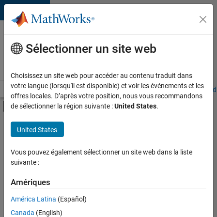
Passer au contenu
Votre
carrière
Sélectionner un site web
chez
MathWorks
Choisissez un site web pour accéder au contenu traduit dans
votre langue (lorsqu'il est disponible) et voir les événements et les
Accueil
Explorer nos opportunités
Adresses de nos bureaux
Étudi
offres locales. D’après votre position, nous vous recommandons
Activer/désactiver l'affichage du menu d
de sélectionner la région suivante :
United States
.
Contenu principal
FILTRER PAR
United States
Infrastructure et architecture
+
2
Développement de produits
Vous pouvez également sélectionner un site web dans la liste
suivante :
Rédaction technique
Amériques
Actuellement,
América Latina
(Español)
il n’y a
Canada
(English)
aucune