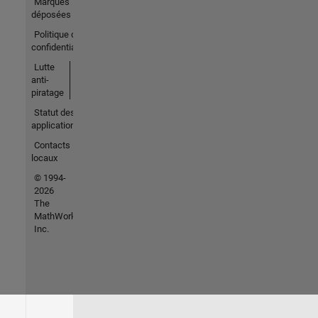
Marques
déposées
Politique de
confidentialité
Lutte
anti-
piratage
Statut des
applications
Contacts
locaux
© 1994-
2026
The
MathWorks,
Inc.