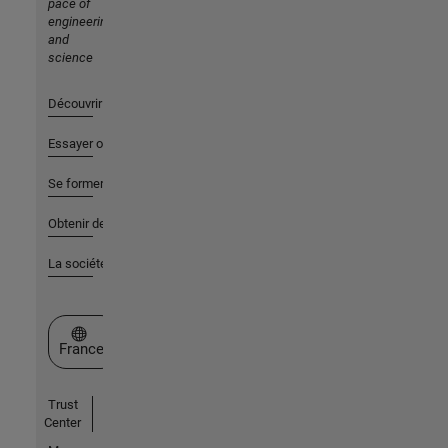
pace of
engineering
and
science
Découvrir les produits
Essayer ou acheter
Se former
Obtenir de l'aide
La société
Sélectionner un site web
France
Trust
Center