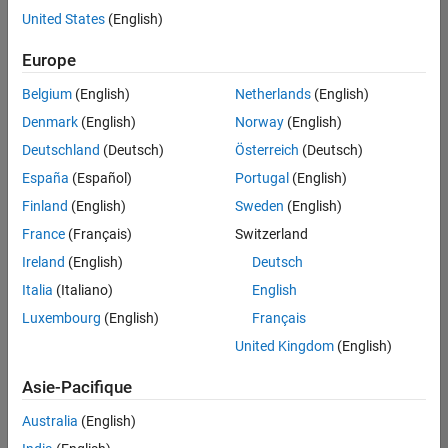
offre
United States
(English)
d'emploi
disponible
Europe
correspondant
à vos
Belgium
(English)
Netherlands
(English)
critères
Denmark
(English)
Norway
(English)
de
recherche.
Deutschland
(Deutsch)
Österreich
(Deutsch)
Vous
España
(Español)
Portugal
(English)
pouvez
Finland
(English)
Sweden
(English)
élargir
France
(Français)
Switzerland
votre
recherche
Ireland
(English)
Deutsch
ou
Italia
(Italiano)
English
afficher
Luxembourg
(English)
Français
l’ensemble
des
United Kingdom
(English)
offres
Asie-Pacifique
d'emploi
.
Si
Australia
(English)
malgré