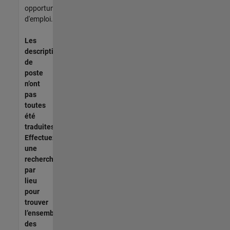
opportunités
d'emploi.
Les
descriptions
de
poste
n’ont
pas
toutes
été
traduites.
Effectuez
une
recherche
par
lieu
pour
trouver
l’ensemble
des