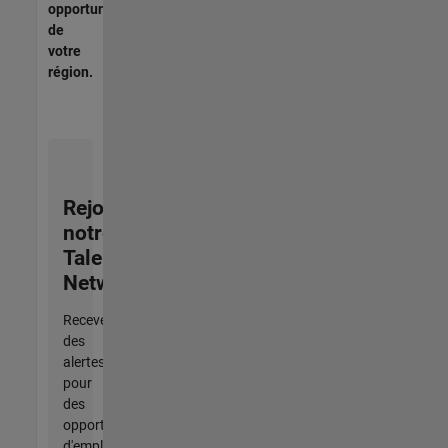
opportunités
de
votre
région.
Rejoignez
notre
Talent
Network
Recevez
des
alertes
pour
des
opportunités
d'emploi