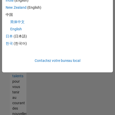
India
(English)
tout
vous
New Zealand
(English)
ne
中国
trouvez
简体中文
pas
d'offre
English
qui
日本
(日本語)
corresponde
한국
(한국어)
à vos
qualifications,
rejoignez
notre
Contactez votre bureau local
réseau
de
talents
pour
vous
tenir
au
courant
des
nouvelles