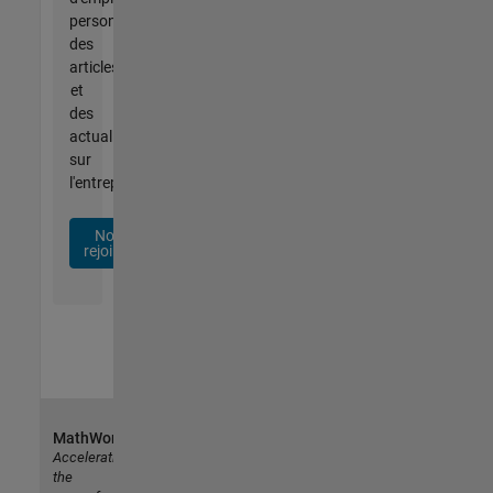
personnalisées,
des
articles
et
des
actualités
sur
l'entreprise.
Nous
rejoindre
MathWorks
Accelerating
the