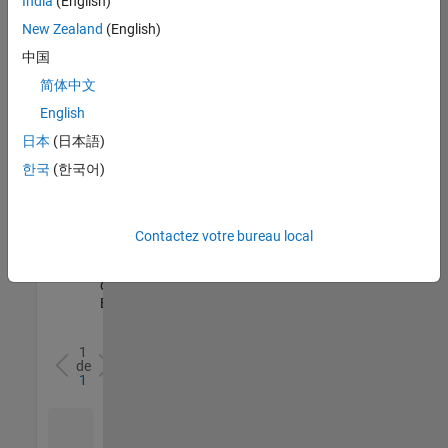
India
(English)
l’ensemble
New Zealand
(English)
des
opportunités
中国
de
简体中文
votre
English
région.
日本
(日本語)
한국
(한국어)
Senior Software Quality Engineer
Senior
Software
Quality
Engineer
Contactez votre bureau local
FR-Meudon
|
Ingénierie de la
qualité |
Expérimenté(e)
1
de
1