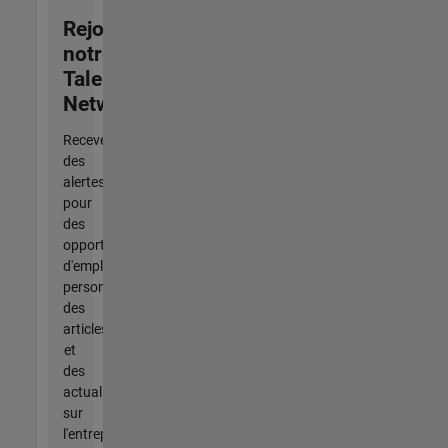
Rejoignez
notre
Talent
Network
Recevez
des
alertes
pour
des
opportunités
d'emploi
personnalisées,
des
articles
et
des
actualités
sur
l'entreprise.