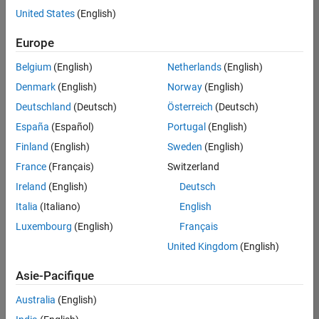
United States
(English)
Enregistrer
les offres
d’emploi
sélectionnées
Europe
Belgium
(English)
Netherlands
(English)
Les
Denmark
(English)
Norway
(English)
descriptions
Deutschland
(Deutsch)
Österreich
(Deutsch)
de
España
(Español)
Portugal
(English)
poste
n’ont
Finland
(English)
Sweden
(English)
pas
France
(Français)
Switzerland
toutes
Ireland
(English)
Deutsch
été
traduites.
Italia
(Italiano)
English
Effectuez
Luxembourg
(English)
Français
une
United Kingdom
(English)
recherche
par
Asie-Pacifique
lieu
pour
Australia
(English)
trouver