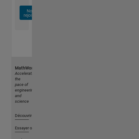
Nous
rejoindre
MathWorks
Accelerating
the
pace of
engineering
and
science
Découvrir les produits
Essayer ou acheter