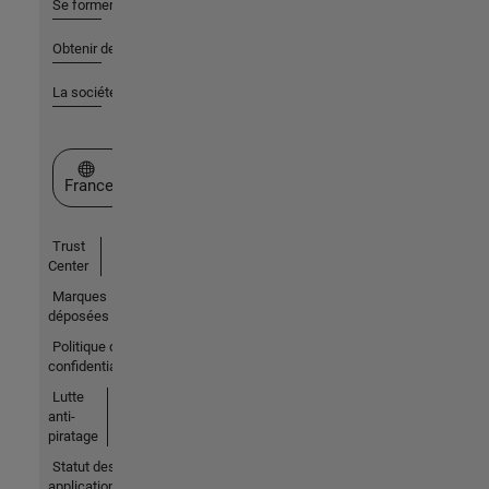
Se former
Obtenir de l'aide
La société
Sélectionner un site web
France
Trust
Center
Marques
déposées
Politique de
confidentialité
Lutte
anti-
piratage
Statut des
applications