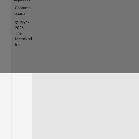
Contacts
locaux
© 1994-
2026
The
MathWorks,
Inc.