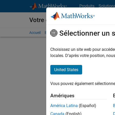
Passer au contenu
Produits
Solution
Votre carrière chez MathWorks
Sélectionner un 
Accueil
Explorer nos opportunités
Adresses de no
Choisissez un site web pour accéder 
FILTRER
locales. D’après votre position, no
United States
Trier p
Vous pouvez également sélectionner 
Enregistr
Amériques
América Latina
(Español)
Les desc
Canada
(English)