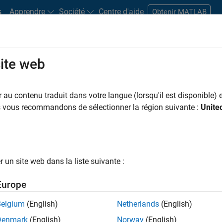
s
Apprendre
Société
Centre d'aide
Obtenir MATLAB
site web
s bureaux
Étudiants et carrières
Ressources
Compte candidat
au contenu traduit dans votre langue (lorsqu'il est disponible) e
 PAR
Programme destiné aux nouvelles carrières (EDG)
Infrastructure et architecture
Dév
us vous recommandons de sélectionner la région suivante :
Unite
Gestion des programmes
Ingénierie de la qualité
Expérience utili
ar
un site web dans la liste suivante :
er les offres d’emploi
sélectionnées
Europe
Belgium
(English)
Netherlands
(English)
riptions de poste n’ont pas toutes été traduites. Effectuez une
Denmark
(English)
Norway
(English)