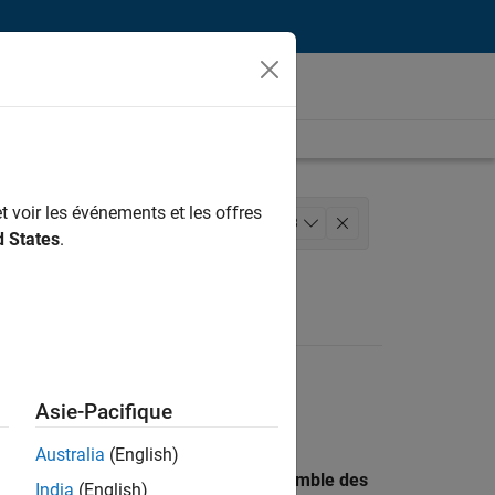
t voir les événements et les offres
eloppement de produits
+
3
d States
.
sateur
Asie-Pacifique
Australia
(English)
 recherche par lieu pour trouver l’ensemble des
India
(English)