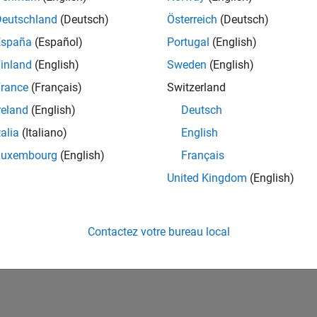
ités de votre région.
Deutschland
(Deutsch)
Österreich
(Deutsch)
España
(Español)
Portugal
(English)
or Software Quality Engineer
Senior Software Quality Engineer
inland
(English)
Sweden
(English)
FR-Meudon
| Ingénierie de la qualité | Expérimenté(e)
rance
(Français)
Switzerland
Leverage your C/C++ development skills to design and develop te
automated test suites, Hands-on testing for Polyspace.
reland
(English)
Deutsch
talia
(Italiano)
English
e
1
Luxembourg
(English)
Français
United Kingdom
(English)
Rejo
Recevez 
Contactez votre bureau local
personn