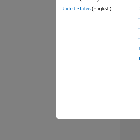
opportun
United States
(English)
Seni
F
F
I
I
1 d