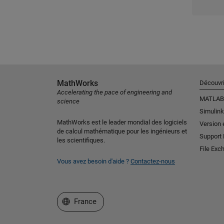
MathWorks
Découvri
Accelerating the pace of engineering and
MATLAB
science
Simulink
MathWorks est le leader mondial des logiciels
Version 
de calcul mathématique pour les ingénieurs et
Support
les scientifiques.
File Exc
Vous avez besoin d'aide ?
Contactez-nous
Sélectionner un site web
France