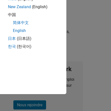
New Zealand
(English)
中国
简体中文
English
st strategies, scalable test frameworks,
日本
(日本語)
한국
(한국어)
ignez notre Talent Network
des alertes pour des opportunités d'emploi
alisées, des articles et des actualités sur
l'entreprise.
Nous rejoindre