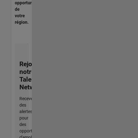
opportunités
de
votre
région.
Rejoignez
notre
Talent
Network
Recevez
des
alertes
pour
des
opportunités
d'emploi