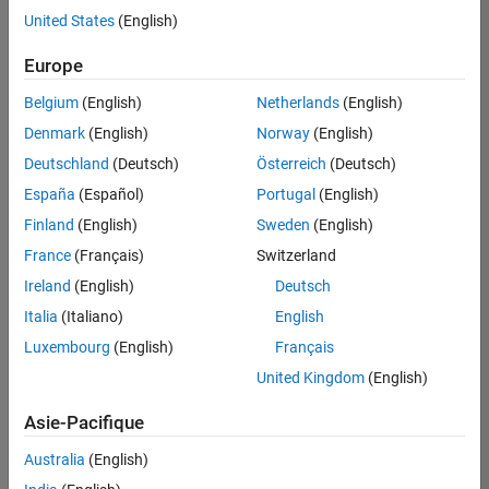
offre
United States
(English)
d'emploi
disponible
Europe
correspondant
à vos
Belgium
(English)
Netherlands
(English)
critères
Denmark
(English)
Norway
(English)
de
recherche.
Deutschland
(Deutsch)
Österreich
(Deutsch)
Vous
España
(Español)
Portugal
(English)
pouvez
Finland
(English)
Sweden
(English)
élargir
France
(Français)
Switzerland
votre
recherche
Ireland
(English)
Deutsch
ou
Italia
(Italiano)
English
afficher
Luxembourg
(English)
Français
l’ensemble
des
United Kingdom
(English)
offres
Asie-Pacifique
d'emploi
.
Si
Australia
(English)
malgré