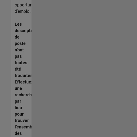
opportunités
d'emploi.
Les
descriptions
de
poste
n’ont
pas
toutes
été
traduites.
Effectuez
une
recherche
par
lieu
pour
trouver
l’ensemble
des