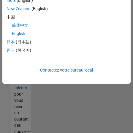
India
(English)
tout
vous
New Zealand
(English)
ne
中国
trouvez
简体中文
pas
d'offre
English
qui
日本
(日本語)
corresponde
한국
(한국어)
à vos
qualifications,
rejoignez
notre
Contactez votre bureau local
réseau
de
talents
pour
vous
tenir
au
courant
des
nouvelles