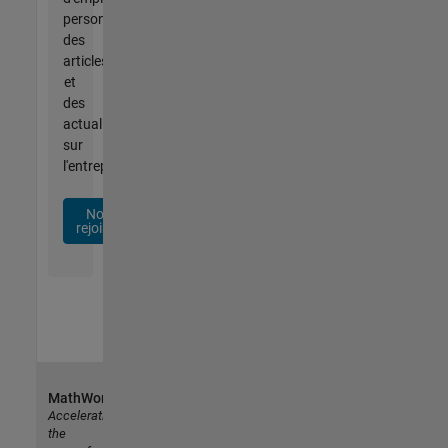
personnalisées,
des
articles
et
des
actualités
sur
l'entreprise.
Nous
rejoindre
MathWorks
Accelerating
the