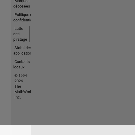
Marques
déposées
Politique de
confidentialité
Lutte
anti-
piratage
Statut des
applications
Contacts
locaux
© 1994-
2026
The
MathWorks,
Inc.