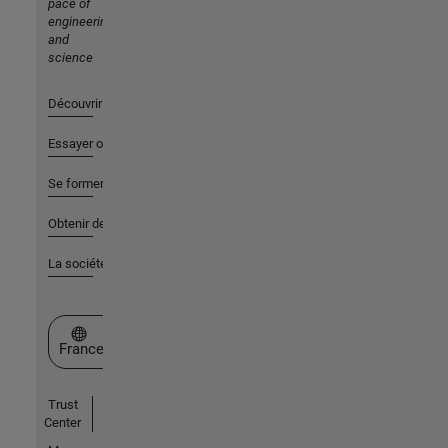
pace of
engineering
and
science
Découvrir les produits
Essayer ou acheter
Se former
Obtenir de l'aide
La société
Sélectionner un site web
France
Trust
Center