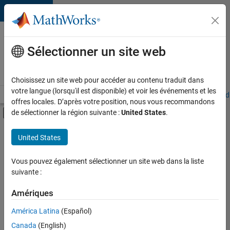
Passer au contenu
Votre
carrière
Sélectionner un site web
chez
MathWorks
Choisissez un site web pour accéder au contenu traduit dans
votre langue (lorsqu'il est disponible) et voir les événements et les
Accueil
Explorer nos opportunités
Adresses de nos bureaux
Étudi
offres locales. D’après votre position, nous vous recommandons
Activer/désactiver l'affichage du menu d
de sélectionner la région suivante :
United States
.
Contenu principal
FILTRER PAR
United States
Programme destiné aux nouvelles carrières (EDG)
+
3
Infrastructure et architecture
Vous pouvez également sélectionner un site web dans la liste
suivante :
Développement de produits
Ingénierie des processus logiciels
Amériques
Actuellement,
América Latina
(Español)
il n’y a
Canada
(English)
aucune