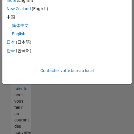
India
(English)
tout
vous
New Zealand
(English)
ne
中国
trouvez
简体中文
pas
d'offre
English
qui
日本
(日本語)
corresponde
한국
(한국어)
à vos
qualifications,
rejoignez
notre
Contactez votre bureau local
réseau
de
talents
pour
vous
tenir
au
courant
des
nouvelles