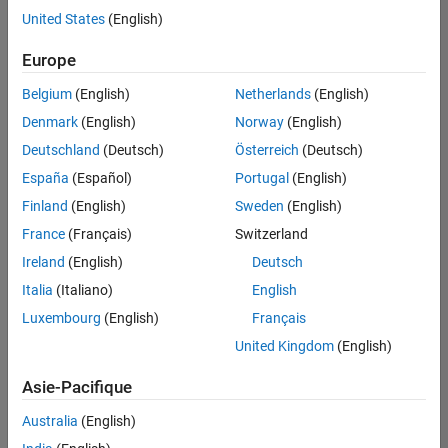
offre
United States
(English)
d'emploi
disponible
Europe
correspondant
à vos
Belgium
(English)
Netherlands
(English)
critères
Denmark
(English)
Norway
(English)
de
recherche.
Deutschland
(Deutsch)
Österreich
(Deutsch)
Vous
España
(Español)
Portugal
(English)
pouvez
Finland
(English)
Sweden
(English)
élargir
France
(Français)
Switzerland
votre
recherche
Ireland
(English)
Deutsch
ou
Italia
(Italiano)
English
afficher
Luxembourg
(English)
Français
l’ensemble
des
United Kingdom
(English)
offres
Asie-Pacifique
d'emploi
.
Si
Australia
(English)
malgré