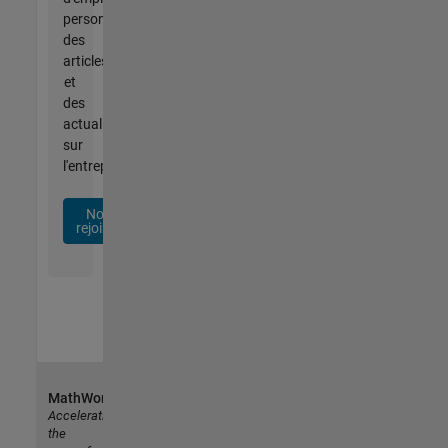
personnalisées,
des
articles
et
des
actualités
sur
l'entreprise.
Nous
rejoindre
MathWorks
Accelerating
the