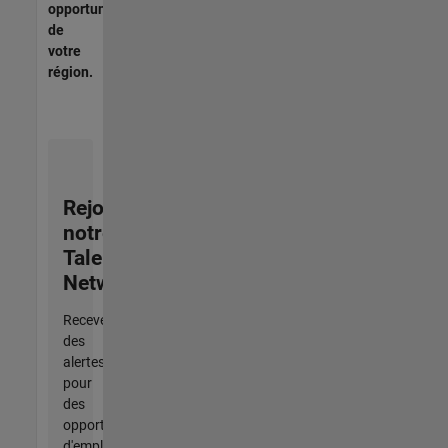
opportunités
de
votre
région.
Rejoignez
notre
Talent
Network
Recevez
des
alertes
pour
des
opportunités
d'emploi