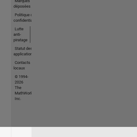
Marques
déposées
Politique de
confidentialité
Lutte
anti-
piratage
Statut des
applications
Contacts
locaux
© 1994-
2026
The
MathWorks,
Inc.