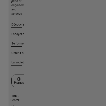
pace of
engineering
and
science
Découvrir les produits
Essayer ou acheter
Se former
Obtenir de l'aide
La société
Sélectionner un site web
France
Trust
Center