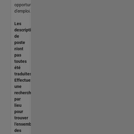
opportunités
d'emploi.
Les
descriptions
de
poste
n’ont
pas
toutes
été
traduites.
Effectuez
une
recherche
par
lieu
pour
trouver
l’ensemble
des