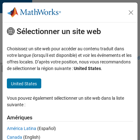
Passer au contenu
Votre
carrière
Sélectionner un site web
chez
MathWorks
Choisissez un site web pour accéder au contenu traduit dans
votre langue (lorsqu'il est disponible) et voir les événements et les
Accueil
Explorer nos opportunités
Adresses de nos bureaux
Étudi
offres locales. D’après votre position, nous vous recommandons
Activer/désactiver l'affichage du menu d
de sélectionner la région suivante :
United States
.
Contenu principal
FILTRER PAR
United States
Programme destiné aux nouvelles carrières (EDG)
+
5
Infrastructure et architecture
Vous pouvez également sélectionner un site web dans la liste
suivante :
Gestion des programmes
Ingénierie des versions
Amériques
Ingénierie des processus logiciels
Actuellement,
América Latina
(Español)
il n’y a
Applications et services web
Canada
(English)
aucune