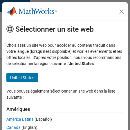
Passer au contenu
Votre
carrière
Sélectionner un site web
chez
MathWorks
Choisissez un site web pour accéder au contenu traduit dans
votre langue (lorsqu'il est disponible) et voir les événements et les
Accueil
Explorer nos opportunités
Adresses de nos bureaux
Étudi
offres locales. D’après votre position, nous vous recommandons
Activer/désactiver l'affichage du menu d
de sélectionner la région suivante :
United States
.
Contenu principal
FILTRER PAR
United States
Programme destiné aux nouvelles carrières (EDG)
+
4
Infrastructure et architecture
Vous pouvez également sélectionner un site web dans la liste
suivante :
Ingénierie de la qualité
Ingénierie des versions
Amériques
Applications et services web
América Latina
(Español)
Trier par
Canada
(English)