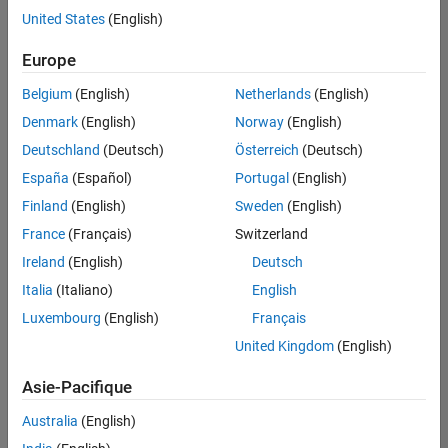
United States
(English)
Enregistrer
les offres
d’emploi
sélectionnées
Europe
Belgium
(English)
Netherlands
(English)
Les
Denmark
(English)
Norway
(English)
descriptions
Deutschland
(Deutsch)
Österreich
(Deutsch)
de
España
(Español)
Portugal
(English)
poste
n’ont
Finland
(English)
Sweden
(English)
pas
France
(Français)
Switzerland
toutes
Ireland
(English)
Deutsch
été
traduites.
Italia
(Italiano)
English
Effectuez
Luxembourg
(English)
Français
une
United Kingdom
(English)
recherche
par
Asie-Pacifique
lieu
pour
Australia
(English)
trouver