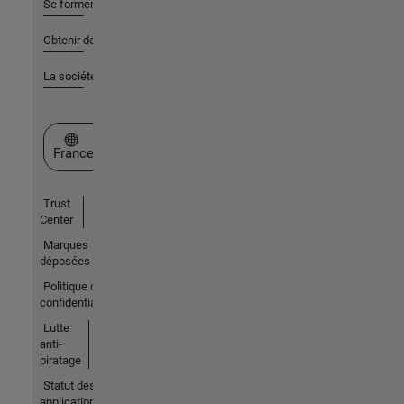
Se former
Obtenir de l'aide
La société
Sélectionner un site web
France
Trust
Center
Marques
déposées
Politique de
confidentialité
Lutte
anti-
piratage
Statut des
applications