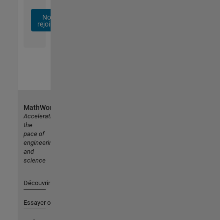
Nous
rejoindre
MathWorks
Accelerating
the
pace of
engineering
and
science
Découvrir les produits
Essayer ou acheter