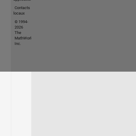
Contacts
locaux
© 1994-
2026
The
MathWorks,
Inc.