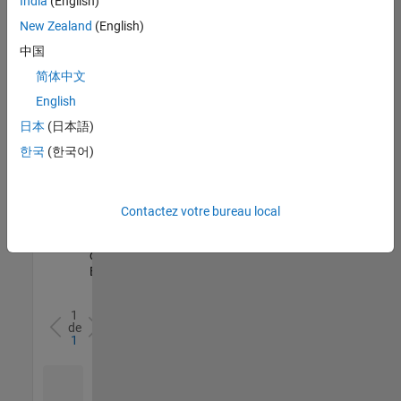
India
(English)
l’ensemble
New Zealand
(English)
des
opportunités
中国
de
简体中文
votre
English
région.
日本
(日本語)
한국
(한국어)
Senior Software Quality Engineer
Senior
Software
Quality
Engineer
Contactez votre bureau local
FR-Meudon
|
Ingénierie de la
qualité |
Expérimenté(e)
1
de
1