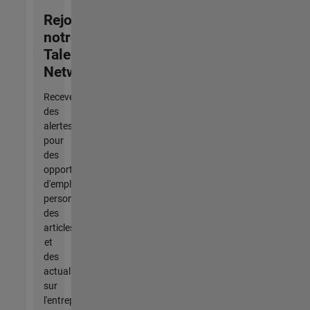
Rejoignez
notre
Talent
Network
Recevez
des
alertes
pour
des
opportunités
d'emploi
personnalisées,
des
articles
et
des
actualités
sur
l'entreprise.